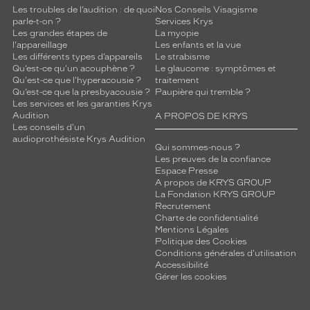
Les troubles de l’audition : de quoi
Nos Conseils Visagisme
parle-t-on ?
Services Krys
Les grandes étapes de
La myopie
l'appareillage
Les enfants et la vue
Les différents types d’appareils
Le strabisme
Qu’est-ce qu'un acouphène ?
Le glaucome : symptômes et
Qu'est-ce que l'hyperacousie ?
traitement
Qu’est-ce que la presbyacousie ?
Paupière qui tremble ?
Les services et les garanties Krys
Audition
A PROPOS DE KRYS
Les conseils d'un
audioprothésiste Krys Audition
Qui sommes-nous ?
Les preuves de la confiance
Espace Presse
A propos de KRYS GROUP
La Fondation KRYS GROUP
Recrutement
Charte de confidentialité
Mentions Légales
Politique des Cookies
Conditions générales d'utilisation
Accessibilité
Gérer les cookies