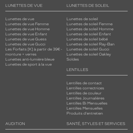
LUNETTES DE VUE
LUNETTES DE SOLEIL
Lunettes de vue
Lunettes de soleil
Lunettes de vue Femme
Lunettes de soleil Femme
Lunettes de vue Homme
Lunettes de soleil Homme
Lunettes de vue Enfant
Lunettes de soleil Enfant
Lunettes de vue Guess
Lunettes de soleil bébé
Lunettes de vue Gucci
Lunettes de soleil Ray-Ban
Les Forfaits [K] à partir de 39€ -
Lunettes de soleil Gucci
monture + verres
Lunettes de soleil Oakley
Lunettes anti-lumière bleue
Soldes
Lunettes de sport à la vue
LENTILLES
Lentilles de contact
Lentilles correctrices
Lentilles de couleur
Lentilles Journalières
Lentilles Bi Mensuelles
Lentilles Mensuelles
Produits d'entretien
AUDITION
SANTÉ, STYLES ET SERVICES