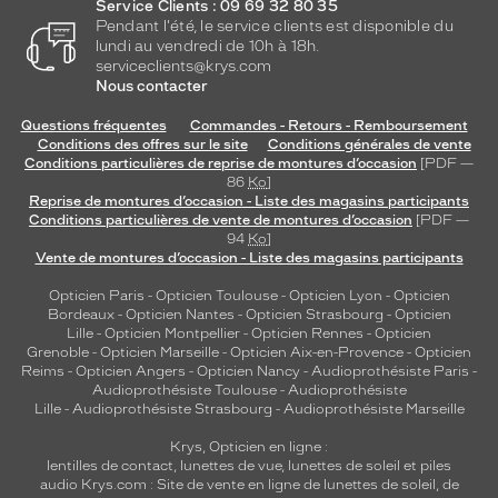
Service Clients : 09 69 32 80 35
Pendant l'été, le service clients est disponible du
lundi au vendredi de 10h à 18h.
serviceclients@krys.com
Nous contacter
Questions fréquentes
Commandes - Retours - Remboursement
Conditions des offres sur le site
Conditions générales de vente
Conditions particulières de reprise de montures d’occasion
[PDF —
86
Ko
]
Reprise de montures d’occasion - Liste des magasins participants
Conditions particulières de vente de montures d’occasion
[PDF —
94
Ko
]
Vente de montures d’occasion - Liste des magasins participants
Opticien Paris
-
Opticien Toulouse
-
Opticien Lyon
-
Opticien
Bordeaux
-
Opticien Nantes
-
Opticien Strasbourg
-
Opticien
Lille
-
Opticien Montpellier
-
Opticien Rennes
-
Opticien
Grenoble
-
Opticien Marseille
-
Opticien Aix-en-Provence
-
Opticien
Reims
-
Opticien Angers
-
Opticien Nancy
-
Audioprothésiste Paris
-
Audioprothésiste Toulouse
-
Audioprothésiste
Lille
-
Audioprothésiste Strasbourg
-
Audioprothésiste Marseille
Krys, Opticien en ligne :
lentilles de contact
,
lunettes de vue
,
lunettes de soleil
et
piles
audio
Krys.com : Site de vente en ligne de lunettes de soleil, de