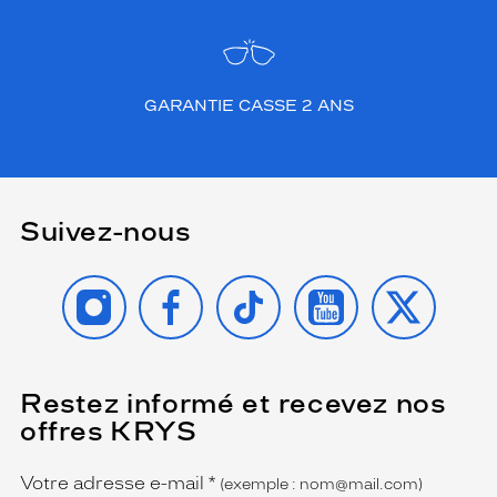
GARANTIE CASSE 2 ANS
Suivez-nous
INSTAGRAM
FACEBOOK
TIKTOK
YOUTUBE
X
Restez informé et recevez nos
(Ce
champ
offres KRYS
est
Name
obligatoire)
Votre adresse e-mail
*
(exemple : nom@mail.com)