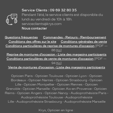
Service Clients : 09 69 32 80 35
Pendant l'été, le service clients est disponible du
lundi au vendredi de 10h à 18h.
serviceclients@krys.com
Nous contacter
Questions fréquentes
Commandes - Retours - Remboursement
Conditions des offres sur le site
Conditions générales de vente
Conditions particulières de reprise de montures d’occasion
[PDF —
86
Ko
]
Reprise de montures d’occasion - Liste des magasins participants
Conditions particulières de vente de montures d’occasion
[PDF —
94
Ko
]
Vente de montures d’occasion - Liste des magasins participants
Opticien Paris
-
Opticien Toulouse
-
Opticien Lyon
-
Opticien
Bordeaux
-
Opticien Nantes
-
Opticien Strasbourg
-
Opticien
Lille
-
Opticien Montpellier
-
Opticien Rennes
-
Opticien
Grenoble
-
Opticien Marseille
-
Opticien Aix-en-Provence
-
Opticien
Reims
-
Opticien Angers
-
Opticien Nancy
-
Audioprothésiste Paris
-
Audioprothésiste Toulouse
-
Audioprothésiste
Lille
-
Audioprothésiste Strasbourg
-
Audioprothésiste Marseille
Krys, Opticien en ligne :