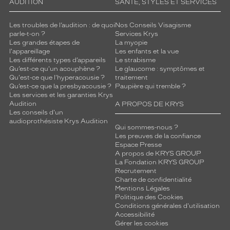
AUDITION
SANTÉ, STYLES ET SERVICES
Les troubles de l’audition : de quoi
Nos Conseils Visagisme
parle-t-on ?
Services Krys
Les grandes étapes de
La myopie
l'appareillage
Les enfants et la vue
Les différents types d’appareils
Le strabisme
Qu’est-ce qu'un acouphène ?
Le glaucome : symptômes et
Qu'est-ce que l'hyperacousie ?
traitement
Qu’est-ce que la presbyacousie ?
Paupière qui tremble ?
Les services et les garanties Krys
Audition
A PROPOS DE KRYS
Les conseils d'un
audioprothésiste Krys Audition
Qui sommes-nous ?
Les preuves de la confiance
Espace Presse
A propos de KRYS GROUP
La Fondation KRYS GROUP
Recrutement
Charte de confidentialité
Mentions Légales
Politique des Cookies
Conditions générales d'utilisation
Accessibilité
Gérer les cookies