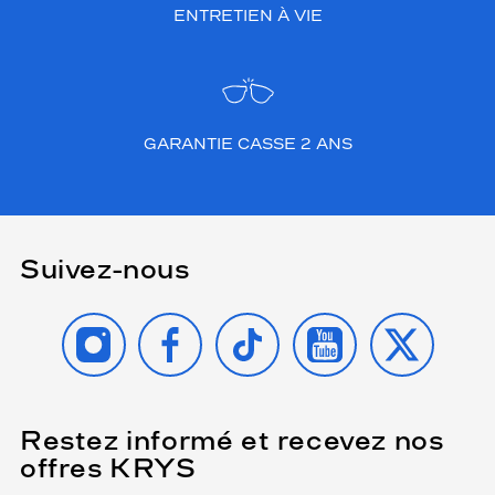
ENTRETIEN À VIE
GARANTIE CASSE 2 ANS
Suivez-nous
INSTAGRAM
FACEBOOK
TIKTOK
YOUTUBE
X
Restez informé et recevez nos
(Ce
champ
offres KRYS
est
Name
obligatoire)