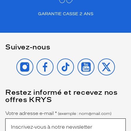
GARANTIE CASSE 2 ANS
Suivez-nous
INSTAGRAM
FACEBOOK
TIKTOK
YOUTUBE
X
Restez informé et recevez nos
(Ce
champ
offres KRYS
est
Name
obligatoire)
Votre adresse e-mail
*
(exemple : nom@mail.com)