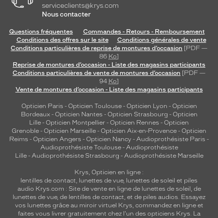
serviceclients@krys.com
Nous contacter
Questions fréquentes
Commandes - Retours - Remboursement
Conditions des offres sur le site
Conditions générales de vente
Conditions particulières de reprise de montures d’occasion
[PDF —
86
Ko
]
Reprise de montures d’occasion - Liste des magasins participants
Conditions particulières de vente de montures d’occasion
[PDF —
94
Ko
]
Vente de montures d’occasion - Liste des magasins participants
Opticien Paris
-
Opticien Toulouse
-
Opticien Lyon
-
Opticien
Bordeaux
-
Opticien Nantes
-
Opticien Strasbourg
-
Opticien
Lille
-
Opticien Montpellier
-
Opticien Rennes
-
Opticien
Grenoble
-
Opticien Marseille
-
Opticien Aix-en-Provence
-
Opticien
Reims
-
Opticien Angers
-
Opticien Nancy
-
Audioprothésiste Paris
-
Audioprothésiste Toulouse
-
Audioprothésiste
Lille
-
Audioprothésiste Strasbourg
-
Audioprothésiste Marseille
Krys, Opticien en ligne :
lentilles de contact
,
lunettes de vue
,
lunettes de soleil
et
piles
audio
Krys.com : Site de vente en ligne de lunettes de soleil, de
lunettes de vue, de
lentilles de contact
, et de piles audios. Essayez
vos lunettes grâce au miroir virtuel Krys, commandez en ligne et
faites vous livrer gratuitement chez l'un des opticiens Krys. La