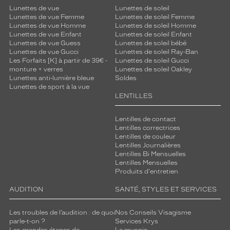
Lunettes de vue
Lunettes de soleil
Lunettes de vue Femme
Lunettes de soleil Femme
Lunettes de vue Homme
Lunettes de soleil Homme
Lunettes de vue Enfant
Lunettes de soleil Enfant
Lunettes de vue Guess
Lunettes de soleil bébé
Lunettes de vue Gucci
Lunettes de soleil Ray-Ban
Les Forfaits [K] à partir de 39€ -
Lunettes de soleil Gucci
monture + verres
Lunettes de soleil Oakley
Lunettes anti-lumière bleue
Soldes
Lunettes de sport à la vue
LENTILLES
Lentilles de contact
Lentilles correctrices
Lentilles de couleur
Lentilles Journalières
Lentilles Bi Mensuelles
Lentilles Mensuelles
Produits d'entretien
AUDITION
SANTÉ, STYLES ET SERVICES
Les troubles de l’audition : de quoi
Nos Conseils Visagisme
parle-t-on ?
Services Krys
Les grandes étapes de
La myopie