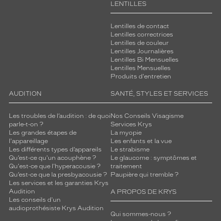
LENTILLES
Lentilles de contact
Lentilles correctrices
Lentilles de couleur
Lentilles Journalières
Lentilles Bi Mensuelles
Lentilles Mensuelles
Produits d'entretien
AUDITION
SANTÉ, STYLES ET SERVICES
Les troubles de l’audition : de quoi
Nos Conseils Visagisme
parle-t-on ?
Services Krys
Les grandes étapes de
La myopie
l'appareillage
Les enfants et la vue
Les différents types d’appareils
Le strabisme
Qu’est-ce qu'un acouphène ?
Le glaucome : symptômes et
Qu'est-ce que l'hyperacousie ?
traitement
Qu’est-ce que la presbyacousie ?
Paupière qui tremble ?
Les services et les garanties Krys
Audition
A PROPOS DE KRYS
Les conseils d'un
audioprothésiste Krys Audition
Qui sommes-nous ?