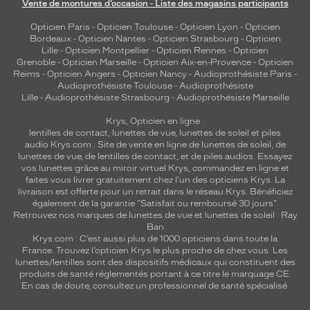
Vente de montures d’occasion - Liste des magasins participants
Opticien Paris
-
Opticien Toulouse
-
Opticien Lyon
-
Opticien
Bordeaux
-
Opticien Nantes
-
Opticien Strasbourg
-
Opticien
Lille
-
Opticien Montpellier
-
Opticien Rennes
-
Opticien
Grenoble
-
Opticien Marseille
-
Opticien Aix-en-Provence
-
Opticien
Reims
-
Opticien Angers
-
Opticien Nancy
-
Audioprothésiste Paris
-
Audioprothésiste Toulouse
-
Audioprothésiste
Lille
-
Audioprothésiste Strasbourg
-
Audioprothésiste Marseille
Krys, Opticien en ligne :
lentilles de contact
,
lunettes de vue
,
lunettes de soleil
et
piles
audio
Krys.com : Site de vente en ligne de lunettes de soleil, de
lunettes de vue, de
lentilles de contact
, et de piles audios. Essayez
vos lunettes grâce au miroir virtuel Krys, commandez en ligne et
faites vous livrer gratuitement chez l'un des opticiens Krys. La
livraison est offerte pour un retrait dans le réseau Krys. Bénéficiez
également de la garantie "Satisfait ou remboursé 30 jours".
Retrouvez nos marques de lunettes de vue et
lunettes de soleil : Ray
Ban
Krys.com : C’est aussi plus de 1000 opticiens dans toute la
France.
Trouvez l’opticien Krys le plus proche de chez vous
. Les
lunettes/lentilles sont des dispositifs médicaux qui constituent des
produits de santé réglementés portant à ce titre le marquage CE.
En cas de doute, consultez un professionnel de santé spécialisé.