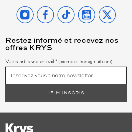
INSTAGRAM
FACEBOOK
TIKTOK
YOUTUBE
X
Restez informé et recevez nos
(Ce
champ
offres KRYS
est
Name
obligatoire)
Votre adresse e-mail
*
(exemple : nom@mail.com)
JE M'INSCRIS