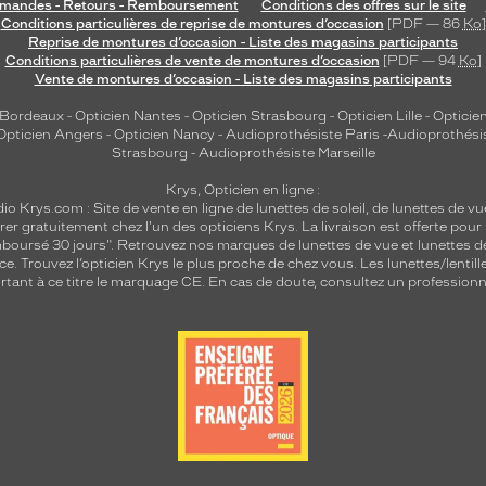
andes - Retours - Remboursement
Conditions des offres sur le site
Conditions particulières de reprise de montures d’occasion
[PDF — 86
Ko
]
Reprise de montures d’occasion - Liste des magasins participants
Conditions particulières de vente de montures d’occasion
[PDF — 94
Ko
]
Vente de montures d’occasion - Liste des magasins participants
 Bordeaux
-
Opticien Nantes
-
Opticien Strasbourg
-
Opticien Lille
-
Opticien
Opticien Angers
-
Opticien Nancy
-
Audioprothésiste Paris
-
Audioprothési
Strasbourg
-
Audioprothésiste Marseille
Krys, Opticien en ligne :
dio
Krys.com : Site de vente en ligne de lunettes de soleil, de lunettes de vu
rer gratuitement chez l'un des opticiens Krys. La livraison est offerte pour
emboursé 30 jours". Retrouvez nos marques de lunettes de vue et
lunettes d
nce.
Trouvez l’opticien Krys le plus proche de chez vous
. Les lunettes/lenti
tant à ce titre le marquage CE. En cas de doute, consultez un professionne