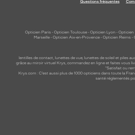
Questions fréquentes
Comm
Opticien Paris
-
Opticien Toulouse
-
Opticien Lyon
-
Opticien
Marseille
-
Opticien Aix-en-Provence
-
Opticien Reims
-
lentilles de contact
,
lunettes de vue
,
lunettes de soleil
et
piles au
grâce au miroir virtuel Krys, commandez en ligne et faites vous liv
"Satisfait ou r
Krys.com : C’est aussi plus de 1000 opticiens dans toute la Fra
santé réglementés por