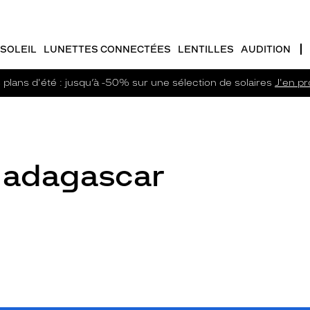
SOLEIL
LUNETTES CONNECTÉES
LENTILLES
AUDITION
plans d'été : jusqu’à -50% sur une sélection de solaires
J'en pro
 Madagascar