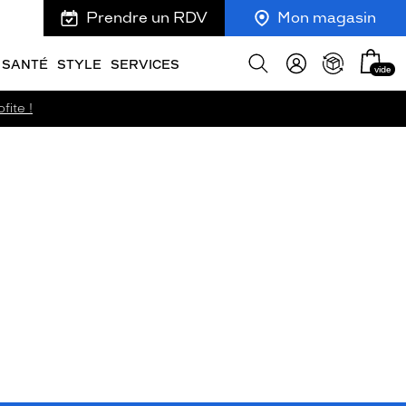
Prendre un RDV
Mon magasin
Mon
Afficher
SANTÉ
STYLE
SERVICES
vide
panie
la
recherche
fite !