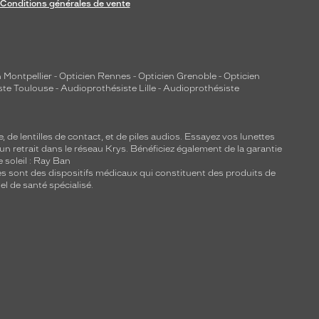
Conditions générales de vente
 Montpellier
-
Opticien Rennes
-
Opticien Grenoble
-
Opticien
ste Toulouse
-
Audioprothésiste Lille
-
Audioprothésiste
e, de
lentilles de contact
, et de piles audios. Essayez vos lunettes
 un retrait dans le réseau Krys. Bénéficiez également de la garantie
e soleil : Ray Ban
lles sont des dispositifs médicaux qui constituent des produits de
l de santé spécialisé.