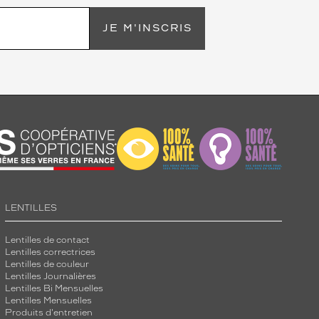
JE M'INSCRIS
LENTILLES
Lentilles de contact
Lentilles correctrices
Lentilles de couleur
Lentilles Journalières
Lentilles Bi Mensuelles
Lentilles Mensuelles
Produits d'entretien