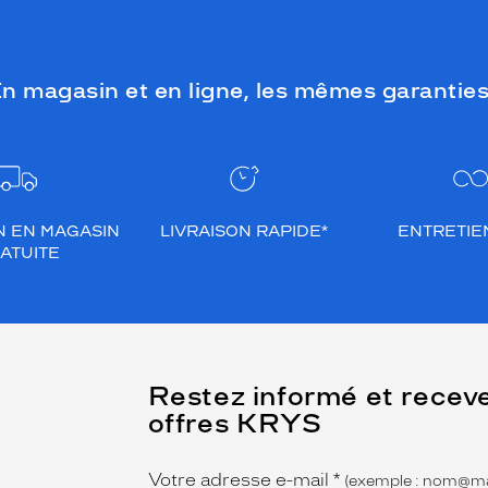
n magasin et en ligne, les mêmes garanties
N EN MAGASIN
LIVRAISON RAPIDE*
ENTRETIEN
ATUITE
(Ce
Restez informé et recev
champ
offres KRYS
est
Name
obligatoire)
Votre adresse e-mail
*
(exemple : nom@ma