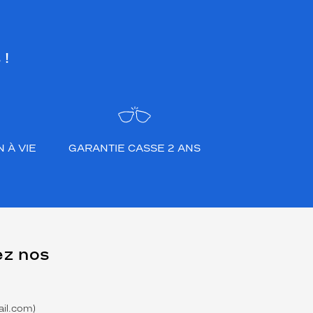
 !
 À VIE
GARANTIE CASSE 2 ANS
ez nos
il.com)