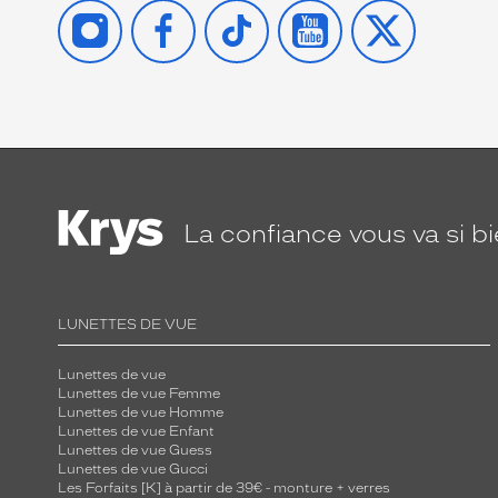
INSTAGRAM
FACEBOOK
TIKTOK
YOUTUBE
X
La confiance
vous va si b
LUNETTES DE VUE
Lunettes de vue
Lunettes de vue Femme
Lunettes de vue Homme
Lunettes de vue Enfant
Lunettes de vue Guess
Lunettes de vue Gucci
Les Forfaits [K] à partir de 39€ - monture + verres