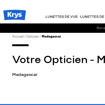
m
J
ER AU
TENU
y
e
CIPAL
Opticien
K
r
Krys
r
e
LUNETTES DE VUE
LUNETTES DE 
-
y
-
s
c
La
Bons 
o
confiance
m
vous
Accueil
Opticien
Madagascar
m
va
a
si
n
bien
d
Votre Opticien -
e
Madagascar