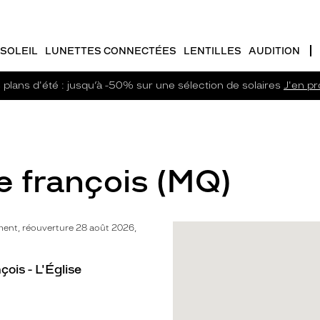
SOLEIL
LUNETTES CONNECTÉES
LENTILLES
AUDITION
plans d'été : jusqu’à -50% sur une sélection de solaires
J'en pro
e françois (MQ)
ent, réouverture 28 août 2026,
ois - L'Église