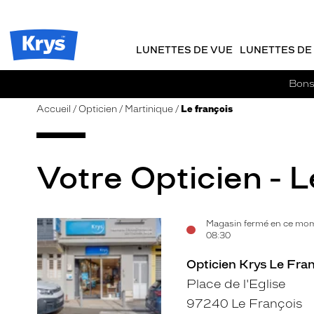
m
J
ER AU
TENU
y
e
CIPAL
Opticien
K
r
Krys
r
e
LUNETTES DE VUE
LUNETTES DE 
-
y
-
s
c
La
Bons 
o
confiance
m
vous
Accueil
Opticien
Martinique
Le françois
m
va
a
si
n
bien
d
Votre Opticien - L
e
Magasin fermé en ce mom
Voir
08:30
la
Opticien Krys Le Franç
fiche
Place de l'Eglise
97240 Le François