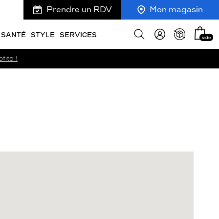
Prendre un RDV
Mon magasin
Mon
Afficher
SANTÉ
STYLE
SERVICES
vide
panie
la
recherche
fite !