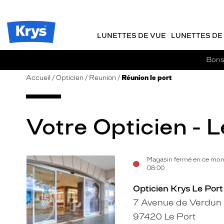
m
J
ER AU
TENU
y
e
CIPAL
Opticien
K
r
Krys
r
e
LUNETTES DE VUE
LUNETTES DE 
-
y
-
s
c
La
Bons 
o
confiance
m
vous
Accueil
Opticien
Reunion
Réunion le port
m
va
a
si
n
bien
d
Votre Opticien - L
e
Magasin fermé en ce mom
Voir
08:00
la
Opticien Krys Le Port
fiche
7 Avenue de Verdun
97420 Le Port