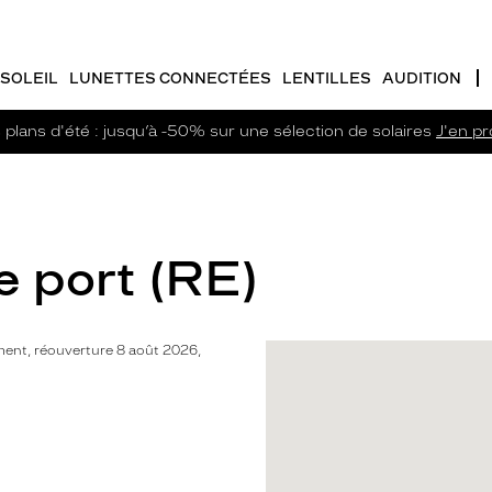
SOLEIL
LUNETTES CONNECTÉES
LENTILLES
AUDITION
plans d'été : jusqu’à -50% sur une sélection de solaires
J'en pro
e port (RE)
ent, réouverture 8 août 2026,