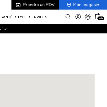
Prendre un RDV
Mon magasin
Mon
Afficher
SANTÉ
STYLE
SERVICES
vide
panie
la
recherche
fite !