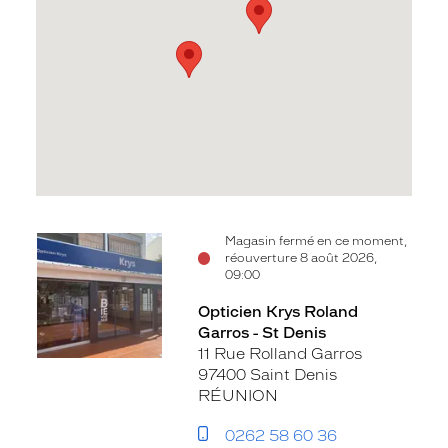
Voir
Voir
Magasin fermé en ce moment,
réouverture 8 août 2026,
la
la
09:00
fiche
fiche
Opticien Krys Roland
Garros - St Denis
11 Rue Rolland Garros
97400 Saint Denis
RÉUNION
0262 58 60 36