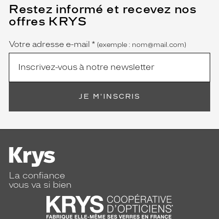
Restez informé et recevez nos
(Ce
champ
offres KRYS
est
Name
obligatoire)
Votre adresse e-mail
*
(exemple : nom@mail.com)
JE M'INSCRIS
La confiance
vous va si bien