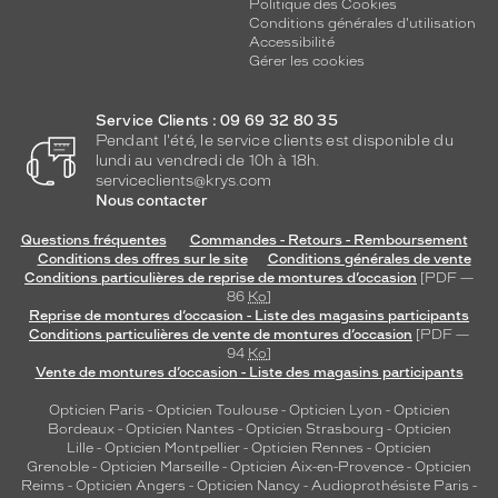
Politique des Cookies
Conditions générales d'utilisation
Accessibilité
Gérer les cookies
Service Clients : 09 69 32 80 35
Pendant l'été, le service clients est disponible du
lundi au vendredi de 10h à 18h.
serviceclients@krys.com
Nous contacter
Questions fréquentes
Commandes - Retours - Remboursement
Conditions des offres sur le site
Conditions générales de vente
Conditions particulières de reprise de montures d’occasion
[PDF —
86
Ko
]
Reprise de montures d’occasion - Liste des magasins participants
Conditions particulières de vente de montures d’occasion
[PDF —
94
Ko
]
Vente de montures d’occasion - Liste des magasins participants
Opticien Paris
-
Opticien Toulouse
-
Opticien Lyon
-
Opticien
Bordeaux
-
Opticien Nantes
-
Opticien Strasbourg
-
Opticien
Lille
-
Opticien Montpellier
-
Opticien Rennes
-
Opticien
Grenoble
-
Opticien Marseille
-
Opticien Aix-en-Provence
-
Opticien
Reims
-
Opticien Angers
-
Opticien Nancy
-
Audioprothésiste Paris
-