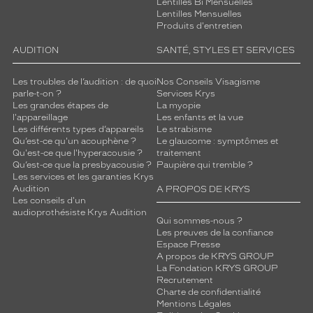
Lentilles Bi Mensuelles
Lentilles Mensuelles
Produits d'entretien
AUDITION
SANTÉ, STYLES ET SERVICES
Les troubles de l’audition : de quoi
Nos Conseils Visagisme
parle-t-on ?
Services Krys
Les grandes étapes de
La myopie
l'appareillage
Les enfants et la vue
Les différents types d’appareils
Le strabisme
Qu’est-ce qu'un acouphène ?
Le glaucome : symptômes et
Qu'est-ce que l'hyperacousie ?
traitement
Qu’est-ce que la presbyacousie ?
Paupière qui tremble ?
Les services et les garanties Krys
Audition
A PROPOS DE KRYS
Les conseils d'un
audioprothésiste Krys Audition
Qui sommes-nous ?
Les preuves de la confiance
Espace Presse
A propos de KRYS GROUP
La Fondation KRYS GROUP
Recrutement
Charte de confidentialité
Mentions Légales