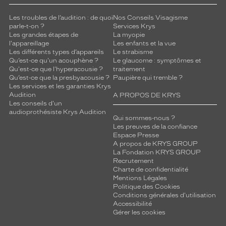
l
e
Les troubles de l’audition : de quoi
Nos Conseils Visagisme
s
parle-t-on ?
Services Krys
t
Les grandes étapes de
La myopie
o
l'appareillage
Les enfants et la vue
u
Les différents types d’appareils
Le strabisme
t
Qu’est-ce qu'un acouphène ?
Le glaucome : symptômes et
Qu'est-ce que l'hyperacousie ?
traitement
e
Qu’est-ce que la presbyacousie ?
Paupière qui tremble ?
n
Les services et les garanties Krys
a
Audition
A PROPOS DE KRYS
s
Les conseils d'un
s
audioprothésiste Krys Audition
Qui sommes-nous ?
u
Les preuves de la confiance
r
Espace Presse
a
A propos de KRYS GROUP
n
La Fondation KRYS GROUP
Recrutement
t
Charte de confidentialité
u
Mentions Légales
n
Politique des Cookies
n
Conditions générales d'utilisation
e
Accessibilité
t
Gérer les cookies
t