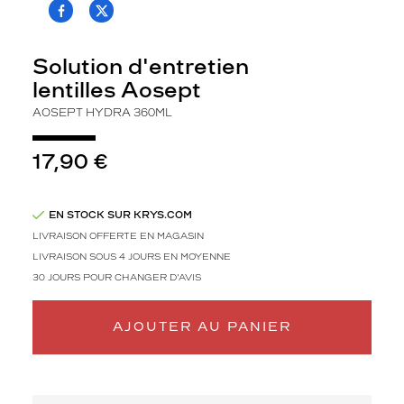
T.PROJECT.KRYS.FRONT.SHARE_FACEBOO
T.PROJECT.KRYS.FRONT.SHARE_TWI
o
n
s
Solution d'entretien
e
lentilles Aosept
r
v
AOSEPT HYDRA 360ML
a
t
17,90 €
e
u
r
o
EN STOCK SUR KRYS.COM
p
LIVRAISON OFFERTE EN MAGASIN
t
LIVRAISON SOUS 4 JOURS EN MOYENNE
i
30 JOURS POUR CHANGER D'AVIS
m
a
l
AJOUTER AU PANIER
e
p
o
u