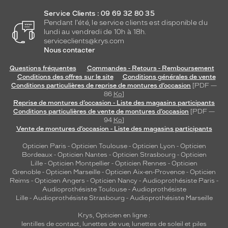
o
Service Clients : 09 69 32 80 35
y
Pendant l'été, le service clients est disponible du
a
lundi au vendredi de 10h à 18h.
g
serviceclients@krys.com
e
Nous contacter
e
n
Questions fréquentes
Commandes - Retours - Remboursement
Conditions des offres sur le site
Conditions générales de vente
p
Conditions particulières de reprise de montures d’occasion
[PDF —
r
86
Ko
]
o
Reprise de montures d’occasion - Liste des magasins participants
f
Conditions particulières de vente de montures d’occasion
[PDF —
o
94
Ko
]
n
Vente de montures d’occasion - Liste des magasins participants
d
Opticien Paris
-
Opticien Toulouse
-
Opticien Lyon
-
Opticien
e
Bordeaux
-
Opticien Nantes
-
Opticien Strasbourg
-
Opticien
u
Lille
-
Opticien Montpellier
-
Opticien Rennes
-
Opticien
r
Grenoble
-
Opticien Marseille
-
Opticien Aix-en-Provence
-
Opticien
.
Reims
-
Opticien Angers
-
Opticien Nancy
-
Audioprothésiste Paris
-
P
Audioprothésiste Toulouse
-
Audioprothésiste
Lille
-
Audioprothésiste Strasbourg
-
Audioprothésiste Marseille
o
u
Krys, Opticien en ligne :
r
lentilles de contact
,
lunettes de vue
,
lunettes de soleil
et
piles