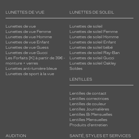
®
,
LUNETTES DE VUE
LUNETTES DE SOLEIL
e
l
Lunettes de vue
Lunettes de soleil
l
Lunettes de vue Femme
Lunettes de soleil Femme
e
Lunettes de vue Homme
Lunettes de soleil Homme
h
Lunettes de vue Enfant
Lunettes de soleil Enfant
y
Lunettes de vue Guess
Lunettes de soleil bébé
d
Lunettes de vue Gucci
Lunettes de soleil Ray-Ban
Les Forfaits [K] à partir de 39€ -
Lunettes de soleil Gucci
r
monture + verres
Lunettes de soleil Oakley
a
Lunettes anti-lumière bleue
Soldes
t
Lunettes de sport à la vue
e
LENTILLES
v
o
Lentilles de contact
s
Lentilles correctrices
l
Lentilles de couleur
e
Lentilles Journalières
n
Lentilles Bi Mensuelles
Lentilles Mensuelles
t
Produits d'entretien
i
l
AUDITION
SANTÉ, STYLES ET SERVICES