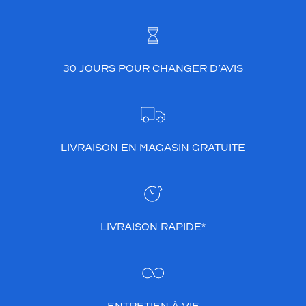
n
d
a
n
t
30 JOURS POUR CHANGER D’AVIS
6
h
e
u
r
e
LIVRAISON EN MAGASIN GRATUITE
s
m
i
n
i
LIVRAISON RAPIDE*
m
u
m
p
o
u