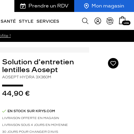
Prendre un RDV
Mon magasin
Mon
Afficher
SANTÉ
STYLE
SERVICES
vide
panie
la
recherche
fite !
Solution d'entretien
Ajouter
à
lentilles Aosept
ma
AOSEPT HYDRA 3X360M
liste
d’envies
44,90 €
EN STOCK SUR KRYS.COM
LIVRAISON OFFERTE EN MAGASIN
LIVRAISON SOUS 4 JOURS EN MOYENNE
30 JOURS POUR CHANGER D'AVIS