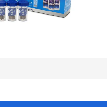
OOK_TITLE
ITTER_TITLE
e