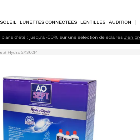
SOLEIL
LUNETTES CONNECTÉES
LENTILLES
AUDITION
plans d'été : jusqu’à -50% sur une sélection de solaires
J'en pro
ept Hydra 3X360M