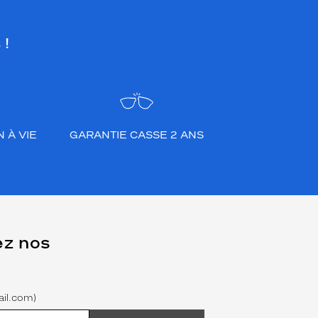
 !
 À VIE
GARANTIE CASSE 2 ANS
ez nos
il.com)