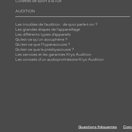
Lunettes de sport à la vue
s
.
AUDITION
D
é
Les troubles de l’audition : de quoi parle-t-on ?
c
Les grandes étapes de l'appareillage
Les différents types d’appareils
o
Qu’est-ce qu'un acouphène ?
n
Qu'est-ce que l'hyperacousie ?
Qu’est-ce que la presbyacousie ?
t
Les services et les garanties Krys Audition
a
Les conseils d'un audioprothésiste Krys Audition
m
i
n
a
t
i
o
n
d
Questions fréquentes
Comm
a