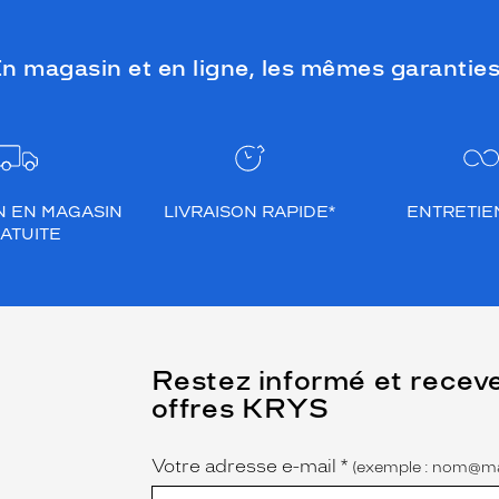
n magasin et en ligne, les mêmes garanties
N EN MAGASIN
LIVRAISON RAPIDE*
ENTRETIEN
ATUITE
(Ce
Restez informé et recev
champ
offres KRYS
est
Name
obligatoire)
Votre adresse e-mail
*
(exemple : nom@ma