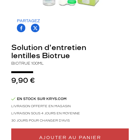
i
n
s
PARTAGEZ
p
T.PROJECT.KRYS.FRONT.SHARE_FACEBOO
T.PROJECT.KRYS.FRONT.SHARE_TWI
i
r
é
Solution d'entretien
e
lentilles Biotrue
d
e
BIOTRUE 100ML
l
a
9,90 €
b
i
o
l
EN STOCK SUR KRYS.COM
o
LIVRAISON OFFERTE EN MAGASIN
g
LIVRAISON SOUS 4 JOURS EN MOYENNE
i
30 JOURS POUR CHANGER D'AVIS
e
d
e
AJOUTER AU PANIER