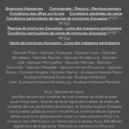
e
p
Questions fréquentes
Commandes - Retours - Remboursement
o
Conditions des offres sur le site
Conditions générales de vente
u
Conditions particulières de reprise de montures d’occasion
[PDF —
r
86
Ko
]
Reprise de montures d’occasion - Liste des magasins participants
l
Conditions particulières de vente de montures d’occasion
[PDF —
e
94
Ko
]
n
Vente de montures d’occasion - Liste des magasins participants
t
i
Opticien Paris
-
Opticien Toulouse
-
Opticien Lyon
-
Opticien
l
Bordeaux
-
Opticien Nantes
-
Opticien Strasbourg
-
Opticien
Lille
-
Opticien Montpellier
-
Opticien Rennes
-
Opticien
l
Grenoble
-
Opticien Marseille
-
Opticien Aix-en-Provence
-
Opticien
e
Reims
-
Opticien Angers
-
Opticien Nancy
-
Audioprothésiste Paris
-
s
Audioprothésiste Toulouse
-
Audioprothésiste
s
Lille
-
Audioprothésiste Strasbourg
-
Audioprothésiste Marseille
o
Krys, Opticien en ligne :
u
lentilles de contact
,
lunettes de vue
,
lunettes de soleil
et
piles
p
audio
Krys.com : Site de vente en ligne de lunettes de soleil, de
l
lunettes de vue, de
lentilles de contact
, et de piles audios. Essayez
e
vos lunettes grâce au miroir virtuel Krys, commandez en ligne et
s
faites vous livrer gratuitement chez l'un des opticiens Krys. La
.
livraison est offerte pour un retrait dans le réseau Krys. Bénéficiez
également de la garantie "Satisfait ou remboursé 30 jours".
B