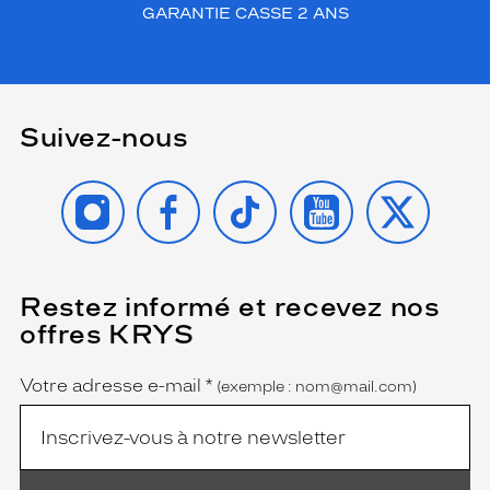
GARANTIE CASSE 2 ANS
e
?
i
l
.
H
Suivez-nous
y
d
INSTAGRAM
FACEBOOK
TIKTOK
YOUTUBE
X
r
a
t
a
t
i
Restez informé et recevez nos
(Ce
champ
o
offres KRYS
est
Name
n
obligatoire)
l
Votre adresse e-mail
*
o
(exemple : nom@mail.com)
n
g
u
e