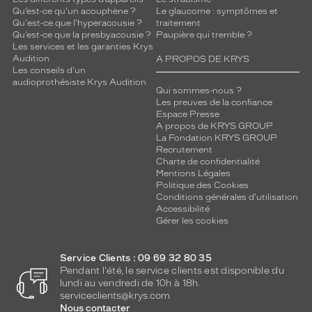
r
Qu’est-ce qu'un acouphène ?
Le glaucome : symptômes et
i
Qu'est-ce que l'hyperacousie ?
traitement
n
Qu’est-ce que la presbyacousie ?
Paupière qui tremble ?
Les services et les garanties Krys
c
Audition
A PROPOS DE KRYS
e
Les conseils d'un
,
audioprothésiste Krys Audition
l
Qui sommes-nous ?
Les preuves de la confiance
u
Espace Presse
b
A propos de KRYS GROUP
r
La Fondation KRYS GROUP
i
Recrutement
f
Charte de confidentialité
i
Mentions Légales
Politique des Cookies
e
Conditions générales d'utilisation
.
Accessibilité
P
Gérer les cookies
a
r
f
Service Clients : 09 69 32 80 35
a
Pendant l'été, le service clients est disponible du
lundi au vendredi de 10h à 18h.
i
serviceclients@krys.com
t
Nous contacter