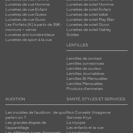
Lunettes de vue Homme
Lunettes de soleil Homme
a
Lunettes de vue Enfant
Lunettes de soleil Enfant
l
Lunettes de vue Guess
Lunettes de soleil bébé
.
Lunettes de vue Gucci
Lunettes de soleil Ray-Ban
N
Les Forfaits [K] à partir de 39€ -
Lunettes de soleil Gucci
e
monture + verres
Lunettes de soleil Oakley
t
Lunettes anti-lumière bleue
Soldes
Lunettes de sport à la vue
t
LENTILLES
o
i
e
Lentilles de contact
Lentilles correctrices
,
Lentilles de couleur
d
Lentilles Journalières
é
Lentilles Bi Mensuelles
s
Lentilles Mensuelles
i
Produits d'entretien
n
AUDITION
SANTÉ, STYLES ET SERVICES
f
e
c
Les troubles de l’audition : de quoi
Nos Conseils Visagisme
t
parle-t-on ?
Services Krys
Les grandes étapes de
La myopie
e
l'appareillage
Les enfants et la vue
,
Les différents types d’appareils
Le strabisme