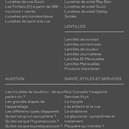
Lunettes de vue Gucci
Lunettes de soleil Ray-Ban
Les Forfaits [K] à partir de 39€ -
Lunettes de soleil Gucci
monture + verres
Lunettes de soleil Oakley
Lunettes anti-lumière bleue
Soldes
Lunettes de sport à la vue
LENTILLES
Lentilles de contact
Lentilles correctrices
Lentilles de couleur
Lentilles Journalières
Lentilles Bi Mensuelles
Lentilles Mensuelles
Produits d'entretien
AUDITION
SANTÉ, STYLES ET SERVICES
Les troubles de l’audition : de quoi
Nos Conseils Visagisme
parle-t-on ?
Services Krys
Les grandes étapes de
La myopie
l'appareillage
Les enfants et la vue
Les différents types d’appareils
Le strabisme
Qu’est-ce qu'un acouphène ?
Le glaucome : symptômes et
Qu'est-ce que l'hyperacousie ?
traitement
Qu’est-ce que la presbyacousie ?
Paupière qui tremble ?