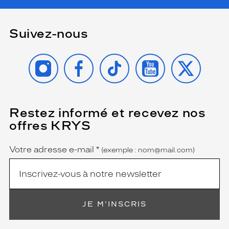
Suivez-nous
INSTAGRAM
FACEBOOK
TIKTOK
YOUTUBE
X
Restez informé et recevez nos
(Ce
champ
offres KRYS
est
Name
obligatoire)
Votre adresse e-mail
*
(exemple : nom@mail.com)
JE M'INSCRIS