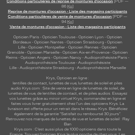
Conditions particulières de reprise de montures d’occasion
[PDF —
86
Ko
]
Reprise de montures d’occasion - Liste des magasins participants
Conditions particulières de vente de montures d’occasion
[PDF —
94
Ko
]
Vente de montures d’occasion - Liste des magasins participants
Opticien Paris
-
Opticien Toulouse
-
Opticien Lyon
-
Opticien
Bordeaux
-
Opticien Nantes
-
Opticien Strasbourg
-
Opticien
Lille
-
Opticien Montpellier
-
Opticien Rennes
-
Opticien
Grenoble
-
Opticien Marseille
-
Opticien Aix-en-Provence
-
Opticien
Reims
-
Opticien Angers
-
Opticien Nancy
-
Audioprothésiste Paris
-
Audioprothésiste Toulouse
-
Audioprothésiste
Lille
-
Audioprothésiste Strasbourg
-
Audioprothésiste Marseille
Krys, Opticien en ligne :
lentilles de contact
,
lunettes de vue
,
lunettes de soleil
et
piles
audio
Krys.com : Site de vente en ligne de lunettes de soleil, de
lunettes de vue, de
lentilles de contact
, et de piles audios. Essayez
vos lunettes grâce au miroir virtuel Krys, commandez en ligne et
faites vous livrer gratuitement chez l'un des opticiens Krys. La
livraison est offerte pour un retrait dans le réseau Krys. Bénéficiez
également de la garantie "Satisfait ou remboursé 30 jours".
Retrouvez nos marques de lunettes de vue et
lunettes de soleil : Ray
Ban
Krys.com : C’est aussi plus de 1000 opticiens dans toute la
France.
Trouvez l’opticien Krys le plus proche de chez vous
. Les