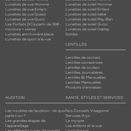
Lunettes de vue Homme
Lunettes de soleil Homme
i
Lunettes de vue Enfant
Lunettes de soleil Enfant
e
Lunettes de vue Guess
Lunettes de soleil bébé
n
Lunettes de vue Gucci
Lunettes de soleil Ray-Ban
q
Les Forfaits [K] à partir de 39€ -
Lunettes de soleil Gucci
u
monture + verres
Lunettes de soleil Oakley
o
Lunettes anti-lumière bleue
Soldes
Lunettes de sport à la vue
t
LENTILLES
i
d
i
Lentilles de contact
Lentilles correctrices
e
Lentilles de couleur
n
Lentilles Journalières
.
Lentilles Bi Mensuelles
P
Lentilles Mensuelles
a
Produits d'entretien
r
AUDITION
SANTÉ, STYLES ET SERVICES
f
a
i
Les troubles de l’audition : de quoi
Nos Conseils Visagisme
t
parle-t-on ?
Services Krys
Les grandes étapes de
La myopie
p
l'appareillage
Les enfants et la vue
o
Les différents types d’appareils
Le strabisme