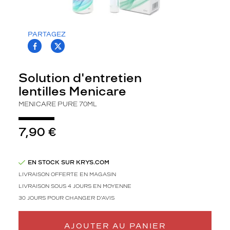
r
e
p
PARTAGEZ
o
T.PROJECT.KRYS.FRONT.SHARE_FACEBOO
T.PROJECT.KRYS.FRONT.SHARE_TWI
u
r
l
Solution d'entretien
e
lentilles Menicare
n
t
MENICARE PURE 70ML
i
l
7,90 €
l
e
s
r
EN STOCK SUR KRYS.COM
i
LIVRAISON OFFERTE EN MAGASIN
g
LIVRAISON SOUS 4 JOURS EN MOYENNE
i
30 JOURS POUR CHANGER D'AVIS
d
e
s
AJOUTER AU PANIER