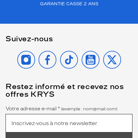
GARANTIE CASSE 2 ANS
t
u
n
f
l
a
Suivez-nous
c
o
INSTAGRAM
FACEBOOK
TIKTOK
YOUTUBE
X
n
s
d
e
s
o
Restez informé et recevez nos
(Ce
champ
l
offres KRYS
est
Name
u
obligatoire)
t
Votre adresse e-mail
*
i
(exemple : nom@mail.com)
o
n
m
u