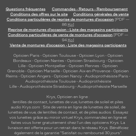
e
n
Questions fréquentes
Commandes - Retours - Remboursement
i
Conditions des offres sur le site
Conditions générales de vente
r
Conditions particulières de reprise de montures d’occasion
[PDF —
s
86
Ko
]
Reprise de montures d’occasion - Liste des magasins participants
e
Conditions particulières de vente de montures d’occasion
[PDF —
s
94
Ko
]
l
Vente de montures d’occasion - Liste des magasins participants
e
n
Opticien Paris
-
Opticien Toulouse
-
Opticien Lyon
-
Opticien
t
Bordeaux
-
Opticien Nantes
-
Opticien Strasbourg
-
Opticien
Lille
-
Opticien Montpellier
-
Opticien Rennes
-
Opticien
i
Grenoble
-
Opticien Marseille
-
Opticien Aix-en-Provence
-
Opticien
l
Reims
-
Opticien Angers
-
Opticien Nancy
-
Audioprothésiste Paris
-
l
Audioprothésiste Toulouse
-
Audioprothésiste
e
Lille
-
Audioprothésiste Strasbourg
-
Audioprothésiste Marseille
s
Krys, Opticien en ligne :
d
lentilles de contact
,
lunettes de vue
,
lunettes de soleil
et
piles
e
audio
Krys.com : Site de vente en ligne de lunettes de soleil, de
c
lunettes de vue, de
lentilles de contact
, et de piles audios. Essayez
o
vos lunettes grâce au miroir virtuel Krys, commandez en ligne et
n
faites vous livrer gratuitement chez l'un des opticiens Krys. La
t
livraison est offerte pour un retrait dans le réseau Krys. Bénéficiez
également de la garantie "Satisfait ou remboursé 30 jours".
a