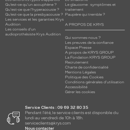
u
Qu’est-ce qu'un acouphène ?
Le glaucome : symptômes et
r
Qu'est-ce que l'hyperacousie ?
traitement
v
Qu’est-ce que la presbyacousie ?
Paupière qui tremble ?
Les services et les garanties Krys
o
Audition
A PROPOS DE KRYS
y
Les conseils d'un
a
audioprothésiste Krys Audition
g
Qui sommes-nous ?
Les preuves de la confiance
e
Espace Presse
r
A propos de KRYS GROUP
l
La Fondation KRYS GROUP
é
Recrutement
g
Charte de confidentialité
e
Mentions Légales
Politique des Cookies
r
Conditions générales d'utilisation
e
Accessibilité
t
Gérer les cookies
e
n
t
Service Clients : 09 69 32 80 35
r
Pendant l'été, le service clients est disponible du
lundi au vendredi de 10h à 18h.
e
serviceclients@krys.com
t
Nous contacter