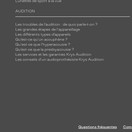
Lunettes de sport à la vue
n
c
AUDITION
e
,
Les troubles de l’audition : de quoi parle-t-on ?
d
Les grandes étapes de l'appareillage
Les différents types d’appareils
é
Qu’est-ce qu'un acouphène ?
s
Qu'est-ce que l'hyperacousie ?
Qu’est-ce que la presbyacousie ?
i
Les services et les garanties Krys Audition
n
Les conseils d'un audioprothésiste Krys Audition
f
e
c
t
e
e
t
h
y
Questions fréquentes
Comm
d