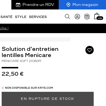
Prendre un RDV
Mon magasin
Mon
Afficher
SANTÉ
STYLE
SERVICES
vide
panie
la
recherche
fite !
Solution d'entretien
Ajouter
à
lentilles Menicare
ma
MENICARE SOFT 2X360M
liste
d’envies
22,50 €
NON DISPONIBLE SUR KRYS.COM
EN RUPTURE DE STOCK