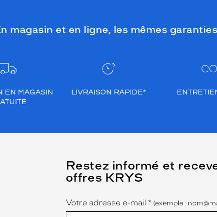
n magasin et en ligne, les mêmes garanties
N EN MAGASIN
LIVRAISON RAPIDE*
ENTRETIEN
ATUITE
(Ce
Restez informé et recev
champ
offres KRYS
est
Name
obligatoire)
Votre adresse e-mail
*
(exemple : nom@ma