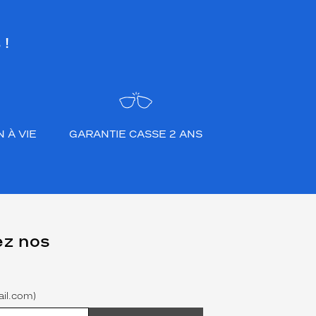
 !
 À VIE
GARANTIE CASSE 2 ANS
ez nos
il.com)