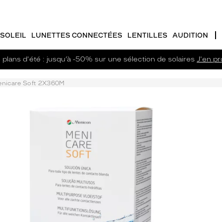
SOLEIL
LUNETTES CONNECTÉES
LENTILLES
AUDITION
plans d'été : jusqu’à -50% sur une sélection de solaires
J'en pro
nicare Soft 2X360M