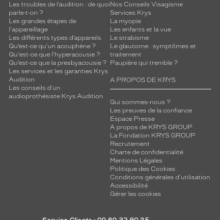
l
Les troubles de l’audition : de quoi
Nos Conseils Visagisme
?
parle-t-on ?
Services Krys
?
Les grandes étapes de
La myopie
i
l'appareillage
Les enfants et la vue
Les différents types d’appareils
Le strabisme
l
Qu’est-ce qu'un acouphène ?
Le glaucome : symptômes et
a
Qu'est-ce que l'hyperacousie ?
traitement
p
Qu’est-ce que la presbyacousie ?
Paupière qui tremble ?
r
Les services et les garanties Krys
è
Audition
A PROPOS DE KRYS
Les conseils d'un
s
audioprothésiste Krys Audition
l
Qui sommes-nous ?
'
Les preuves de la confiance
e
Espace Presse
A propos de KRYS GROUP
n
La Fondation KRYS GROUP
t
Recrutement
r
Charte de confidentialité
e
Mentions Légales
t
Politique des Cookies
i
Conditions générales d'utilisation
Accessibilité
e
Gérer les cookies
n
e
t