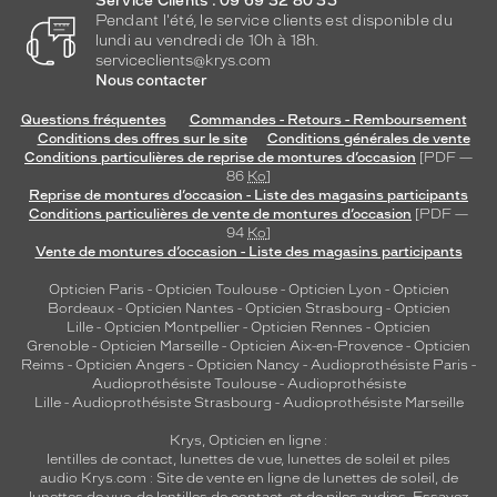
Service Clients : 09 69 32 80 35
l
Pendant l'été, le service clients est disponible du
a
lundi au vendredi de 10h à 18h.
p
serviceclients@krys.com
o
Nous contacter
s
Questions fréquentes
Commandes - Retours - Remboursement
e
Conditions des offres sur le site
Conditions générales de vente
.
Conditions particulières de reprise de montures d’occasion
[PDF —
R
86
Ko
]
e
Reprise de montures d’occasion - Liste des magasins participants
c
Conditions particulières de vente de montures d’occasion
[PDF —
94
Ko
]
o
Vente de montures d’occasion - Liste des magasins participants
m
m
Opticien Paris
-
Opticien Toulouse
-
Opticien Lyon
-
Opticien
a
Bordeaux
-
Opticien Nantes
-
Opticien Strasbourg
-
Opticien
n
Lille
-
Opticien Montpellier
-
Opticien Rennes
-
Opticien
d
Grenoble
-
Opticien Marseille
-
Opticien Aix-en-Provence
-
Opticien
Reims
-
Opticien Angers
-
Opticien Nancy
-
Audioprothésiste Paris
-
é
Audioprothésiste Toulouse
-
Audioprothésiste
e
Lille
-
Audioprothésiste Strasbourg
-
Audioprothésiste Marseille
p
o
Krys, Opticien en ligne :
u
lentilles de contact
,
lunettes de vue
,
lunettes de soleil
et
piles
audio
Krys.com : Site de vente en ligne de lunettes de soleil, de
r