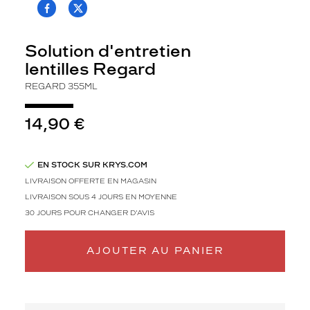
T.PROJECT.KRYS.FRONT.SHARE_FACEBOO
T.PROJECT.KRYS.FRONT.SHARE_TWI
p
r
o
Solution d'entretien
d
lentilles Regard
u
i
REGARD 355ML
t
m
14,90 €
u
l
t
i
EN STOCK SUR KRYS.COM
f
LIVRAISON OFFERTE EN MAGASIN
o
LIVRAISON SOUS 4 JOURS EN MOYENNE
n
30 JOURS POUR CHANGER D'AVIS
c
t
i
AJOUTER AU PANIER
o
n
p
o