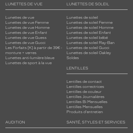
e
LUNETTES DE VUE
LUNETTES DE SOLEIL
s
p
Lunettes de vue
Lunettes de soleil
e
Lunettes de vue Femme
Lunettes de soleil Femme
c
Lunettes de vue Homme
Lunettes de soleil Homme
t
Lunettes de vue Enfant
Lunettes de soleil Enfant
Lunettes de vue Guess
Lunettes de soleil bébé
a
Lunettes de vue Gucci
Lunettes de soleil Ray-Ban
n
Les Forfaits [K] à partir de 39€ -
Lunettes de soleil Gucci
t
monture + verres
Lunettes de soleil Oakley
l
Lunettes anti-lumière bleue
Soldes
?
Lunettes de sport à la vue
é
LENTILLES
q
u
Lentilles de contact
i
Lentilles correctrices
l
Lentilles de couleur
Lentilles Journalières
i
Lentilles Bi Mensuelles
b
Lentilles Mensuelles
r
Produits d'entretien
e
d
AUDITION
SANTÉ, STYLES ET SERVICES
e