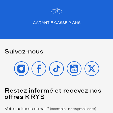
i
n
f
e
c
GARANTIE CASSE 2 ANS
t
e
e
t
c
Suivez-nous
o
n
s
INSTAGRAM
FACEBOOK
TIKTOK
YOUTUBE
X
e
r
v
e
l
Restez informé et recevez nos
(Ce
e
champ
offres KRYS
est
Name
s
obligatoire)
l
e
Votre adresse e-mail
*
(exemple : nom@mail.com)
n