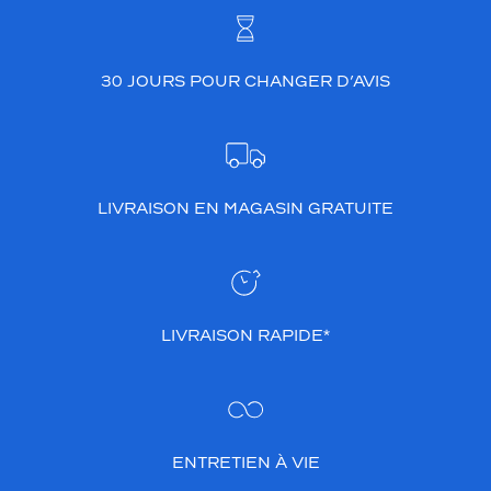
t
e
u
r
30 JOURS POUR CHANGER D’AVIS
.
N
e
t
t
LIVRAISON EN MAGASIN GRATUITE
o
i
e
,
r
i
LIVRAISON RAPIDE*
n
c
e
,
d
é
ENTRETIEN À VIE
s