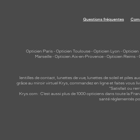
r
i
n
Questions fréquentes
Comm
c
e
,
d
Opticien Paris
-
Opticien Toulouse
-
Opticien Lyon
-
Opticien
é
Marseille
-
Opticien Aix-en-Provence
-
Opticien Reims
-
s
i
lentilles de contact
,
lunettes de vue
,
lunettes de soleil
et
piles au
n
grâce au miroir virtuel Krys, commandez en ligne et faites vous liv
f
"Satisfait ou r
e
Krys.com : C’est aussi plus de 1000 opticiens dans toute la Fra
santé réglementés por
c
t
e
,
c
o