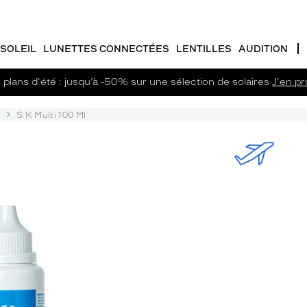
SOLEIL
LUNETTES CONNECTÉES
LENTILLES
AUDITION
plans d'été : jusqu’à -50% sur une sélection de solaires
J'en pro
s
S.K Multi 100 Ml