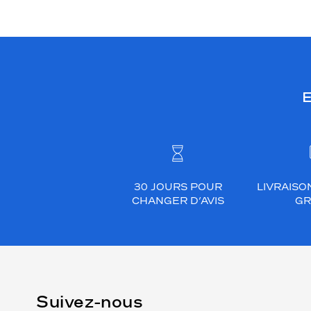
r
y
s
M
u
l
E
t
i
f
o
n
30 JOURS POUR
LIVRAISO
c
CHANGER D’AVIS
GR
t
i
o
n
.
T
Suivez-nous
o