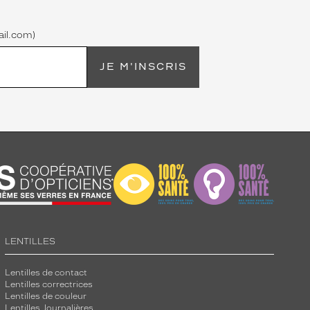
il.com)
JE M'INSCRIS
LENTILLES
Lentilles de contact
Lentilles correctrices
Lentilles de couleur
Lentilles Journalières