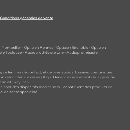
Conditions générales de vente
 Montpellier
-
Opticien Rennes
-
Opticien Grenoble
-
Opticien
ste Toulouse
-
Audioprothésiste Lille
-
Audioprothésiste
e, de
lentilles de contact
, et de piles audios. Essayez vos lunettes
 un retrait dans le réseau Krys. Bénéficiez également de la garantie
e soleil : Ray Ban
lles sont des dispositifs médicaux qui constituent des produits de
l de santé spécialisé.