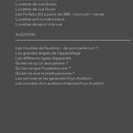
l
Lunettes de vue Guess
e
Lunettes de vue Gucci
Les Forfaits [K] à partir de 39€ - monture + verres
s
Lunettes anti-lumière bleue
s
Lunettes de sport à la vue
o
AUDITION
u
p
Les troubles de l’audition : de quoi parle-t-on ?
l
Les grandes étapes de l'appareillage
e
Les différents types d’appareils
Qu’est-ce qu'un acouphène ?
s
Qu'est-ce que l'hyperacousie ?
.
Qu’est-ce que la presbyacousie ?
Les services et les garanties Krys Audition
N
Les conseils d'un audioprothésiste Krys Audition
e
t
t
o
i
e
,