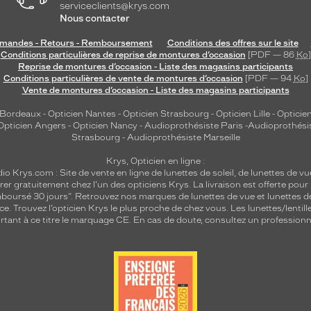
serviceclients@krys.com
Nous contacter
andes - Retours - Remboursement
Conditions des offres sur le site
Conditions particulières de reprise de montures d’occasion
[PDF — 86
Ko
]
Reprise de montures d’occasion - Liste des magasins participants
Conditions particulières de vente de montures d’occasion
[PDF — 94
Ko
]
Vente de montures d’occasion - Liste des magasins participants
 Bordeaux
-
Opticien Nantes
-
Opticien Strasbourg
-
Opticien Lille
-
Opticien
Opticien Angers
-
Opticien Nancy
-
Audioprothésiste Paris
-
Audioprothési
Strasbourg
-
Audioprothésiste Marseille
Krys, Opticien en ligne :
dio
Krys.com : Site de vente en ligne de lunettes de soleil, de lunettes de vu
rer gratuitement chez l'un des opticiens Krys. La livraison est offerte pour
emboursé 30 jours". Retrouvez nos marques de lunettes de vue et
lunettes d
nce.
Trouvez l’opticien Krys le plus proche de chez vous
. Les lunettes/lenti
tant à ce titre le marquage CE. En cas de doute, consultez un professionne