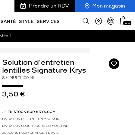
Prendre un RDV
Mon magasin
Mon
Afficher
SANTÉ
STYLE
SERVICES
vide
panie
la
recherche
fite !
Solution d'entretien
Ajouter
à
lentilles Signature Krys
ma
S.K MULTI 100 ML
liste
d’envies
3,50 €
EN STOCK SUR KRYS.COM
LIVRAISON OFFERTE EN MAGASIN
LIVRAISON SOUS 4 JOURS EN MOYENNE
30 JOURS POUR CHANGER D'AVIS