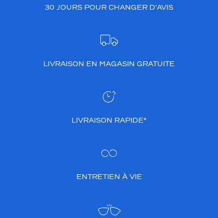
e
30 JOURS POUR CHANGER D’AVIS
s
s
o
u
p
l
LIVRAISON EN MAGASIN GRATUITE
e
s
o
u
r
i
LIVRAISON RAPIDE*
g
i
d
e
s
.
ENTRETIEN À VIE
P
r
o
d