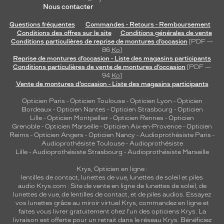
r
Nous contacter
v
a
Questions fréquentes
Commandes - Retours - Remboursement
t
Conditions des offres sur le site
Conditions générales de vente
i
Conditions particulières de reprise de montures d’occasion
[PDF —
o
86
Ko
]
Reprise de montures d’occasion - Liste des magasins participants
n
Conditions particulières de vente de montures d’occasion
[PDF —
.
94
Ko
]
F
Vente de montures d’occasion - Liste des magasins participants
l
a
Opticien Paris
-
Opticien Toulouse
-
Opticien Lyon
-
Opticien
Bordeaux
-
Opticien Nantes
-
Opticien Strasbourg
-
Opticien
c
Lille
-
Opticien Montpellier
-
Opticien Rennes
-
Opticien
o
Grenoble
-
Opticien Marseille
-
Opticien Aix-en-Provence
-
Opticien
n
Reims
-
Opticien Angers
-
Opticien Nancy
-
Audioprothésiste Paris
-
3
Audioprothésiste Toulouse
-
Audioprothésiste
5
Lille
-
Audioprothésiste Strasbourg
-
Audioprothésiste Marseille
0
Krys, Opticien en ligne :
M
lentilles de contact
,
lunettes de vue
,
lunettes de soleil
et
piles
l
audio
Krys.com : Site de vente en ligne de lunettes de soleil, de
Détails
lunettes de vue, de
lentilles de contact
, et de piles audios. Essayez
techniques
vos lunettes grâce au miroir virtuel Krys, commandez en ligne et
faites vous livrer gratuitement chez l'un des opticiens Krys. La
Fournisseur
livraison est offerte pour un retrait dans le réseau Krys. Bénéficiez