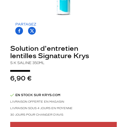
S
a
l
i
PARTAGEZ
n
T.PROJECT.KRYS.FRONT.SHARE_FACEBOO
T.PROJECT.KRYS.FRONT.SHARE_TWI
e
p
o
Solution d'entretien
u
lentilles Signature Krys
r
l
S.K SALINE 350ML
e
r
6,90 €
i
n
ç
EN STOCK SUR KRYS.COM
a
g
LIVRAISON OFFERTE EN MAGASIN
e
LIVRAISON SOUS 4 JOURS EN MOYENNE
d
30 JOURS POUR CHANGER D'AVIS
a
n