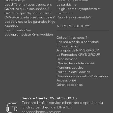
l'appareillage
Les enfants et la vue
d
Les différents types d’appareils
Le strabisme
é
Qu’est-ce qu'un acouphène ?
Le glaucome : symptômes et
s
Qu'est-ce que l'hyperacousie ?
traitement
i
Qu’est-ce que la presbyacousie ?
Paupière qui tremble ?
Les services et les garanties Krys
n
Audition
A PROPOS DE KRYS
f
Les conseils d'un
e
audioprothésiste Krys Audition
c
Qui sommes-nous ?
Les preuves de la confiance
t
Espace Presse
a
A propos de KRYS GROUP
n
La Fondation KRYS GROUP
t
Recrutement
e
Charte de confidentialité
e
Mentions Légales
Politique des Cookies
t
Conditions générales d'utilisation
d
Accessibilité
e
Gérer les cookies
c
o
n
Service Clients : 09 69 32 80 35
Pendant l'été, le service clients est disponible du
s
lundi au vendredi de 10h à 18h.
e
serviceclients@krys.com