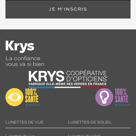
e
n
JE M'INSCRIS
t
i
l
l
e
s
a
p
La confiance
r
vous va si bien
è
s
r
e
t
r
a
i
t
LUNETTES DE VUE
LUNETTES DE SOLEIL
.
N
e