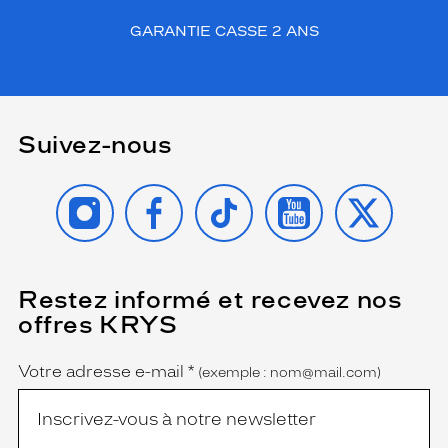
u
GARANTIE CASSE 2 ANS
i
t
i
d
é
a
Suivez-nous
l
p
INSTAGRAM
FACEBOOK
TIKTOK
YOUTUBE
X
o
u
r
m
a
s
Restez informé et recevez nos
(Ce
champ
s
offres KRYS
est
Name
e
obligatoire)
r
Votre adresse e-mail
*
(exemple : nom@mail.com)
l
e
s
l