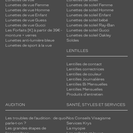
Lunettes de vue
Lunettes de soleil
r
Lunettes de vue Femme
Lunettes de soleil Femme
Lunettes de vue Homme
Lunettes de soleil Homme
e
Lunettes de vue Enfant
Lunettes de soleil Enfant
m
Lunettes de vue Guess
Lunettes de soleil bébé
p
Lunettes de vue Gucci
Lunettes de soleil Ray-Ban
l
Les Forfaits [K] à partir de 39€ -
Lunettes de soleil Gucci
a
monture + verres
Lunettes de soleil Oakley
c
Lunettes anti-lumière bleue
Soldes
Lunettes de sport à la vue
e
LENTILLES
p
a
s
Lentilles de contact
Lentilles correctrices
u
Lentilles de couleur
n
Lentilles Journalières
e
Lentilles Bi Mensuelles
s
Lentilles Mensuelles
o
Produits d'entretien
l
AUDITION
SANTÉ, STYLES ET SERVICES
u
t
i
Les troubles de l’audition : de quoi
Nos Conseils Visagisme
parle-t-on ?
Services Krys
o
Les grandes étapes de
La myopie
n