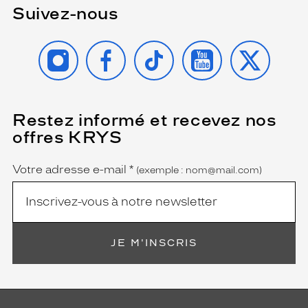
Suivez-nous
INSTAGRAM
FACEBOOK
TIKTOK
YOUTUBE
X
Restez informé et recevez nos
(Ce
champ
offres KRYS
est
Name
obligatoire)
Votre adresse e-mail
*
(exemple : nom@mail.com)
JE M'INSCRIS