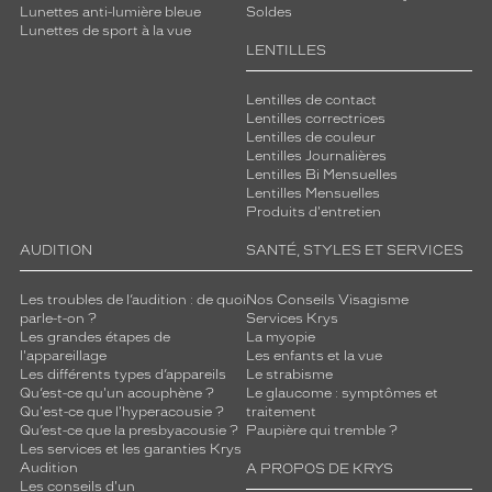
Lunettes anti-lumière bleue
Soldes
Lunettes de sport à la vue
LENTILLES
Lentilles de contact
Lentilles correctrices
Lentilles de couleur
Lentilles Journalières
Lentilles Bi Mensuelles
Lentilles Mensuelles
Produits d'entretien
AUDITION
SANTÉ, STYLES ET SERVICES
Les troubles de l’audition : de quoi
Nos Conseils Visagisme
parle-t-on ?
Services Krys
Les grandes étapes de
La myopie
l'appareillage
Les enfants et la vue
Les différents types d’appareils
Le strabisme
Qu’est-ce qu'un acouphène ?
Le glaucome : symptômes et
Qu'est-ce que l'hyperacousie ?
traitement
Qu’est-ce que la presbyacousie ?
Paupière qui tremble ?
Les services et les garanties Krys
Audition
A PROPOS DE KRYS
Les conseils d'un