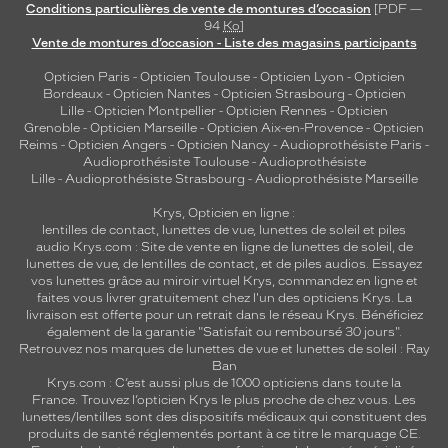
Conditions particulières de vente de montures d’occasion
[PDF —
94
Ko
]
Vente de montures d’occasion - Liste des magasins participants
Opticien Paris
-
Opticien Toulouse
-
Opticien Lyon
-
Opticien
Bordeaux
-
Opticien Nantes
-
Opticien Strasbourg
-
Opticien
Lille
-
Opticien Montpellier
-
Opticien Rennes
-
Opticien
Grenoble
-
Opticien Marseille
-
Opticien Aix-en-Provence
-
Opticien
Reims
-
Opticien Angers
-
Opticien Nancy
-
Audioprothésiste Paris
-
Audioprothésiste Toulouse
-
Audioprothésiste
Lille
-
Audioprothésiste Strasbourg
-
Audioprothésiste Marseille
Krys, Opticien en ligne :
lentilles de contact
,
lunettes de vue
,
lunettes de soleil
et
piles
audio
Krys.com : Site de vente en ligne de lunettes de soleil, de
lunettes de vue, de
lentilles de contact
, et de piles audios. Essayez
vos lunettes grâce au miroir virtuel Krys, commandez en ligne et
faites vous livrer gratuitement chez l'un des opticiens Krys. La
livraison est offerte pour un retrait dans le réseau Krys. Bénéficiez
également de la garantie "Satisfait ou remboursé 30 jours".
Retrouvez nos marques de lunettes de vue et
lunettes de soleil : Ray
Ban
Krys.com : C’est aussi plus de 1000 opticiens dans toute la
France.
Trouvez l’opticien Krys le plus proche de chez vous
. Les
lunettes/lentilles sont des dispositifs médicaux qui constituent des
produits de santé réglementés portant à ce titre le marquage CE.