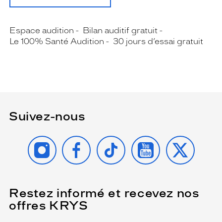
Espace audition
Bilan auditif gratuit
Le 100% Santé Audition
30 jours d’essai gratuit
Suivez-nous
INSTAGRAM
FACEBOOK
TIKTOK
YOUTUBE
X
Restez informé et recevez nos
(Ce
champ
offres KRYS
est
Name
obligatoire)