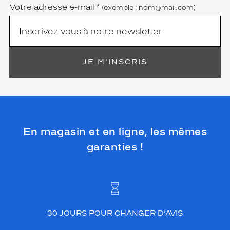
Votre adresse e-mail
*
(exemple : nom@mail.com)
JE M'INSCRIS
En magasin et en ligne, les mêmes
garanties !
30 JOURS POUR CHANGER D’AVIS