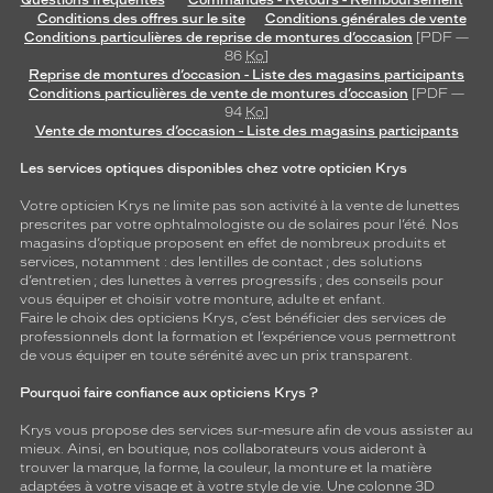
Questions fréquentes
Commandes - Retours - Remboursement
Conditions des offres sur le site
Conditions générales de vente
Conditions particulières de reprise de montures d’occasion
[PDF —
86
Ko
]
Reprise de montures d’occasion - Liste des magasins participants
Conditions particulières de vente de montures d’occasion
[PDF —
94
Ko
]
Vente de montures d’occasion - Liste des magasins participants
Les services optiques disponibles chez votre opticien Krys
Votre opticien Krys ne limite pas son activité à la vente de
lunettes
prescrites par votre ophtalmologiste ou de
solaires
pour l’été. Nos
magasins d’optique proposent en effet de nombreux produits et
services, notamment : des
lentilles de contact
; des
solutions
d’entretien
; des lunettes à verres progressifs ; des conseils pour
vous équiper et choisir votre monture, adulte et enfant.
Faire le choix des opticiens Krys, c’est bénéficier des services de
professionnels dont la formation et l’expérience vous permettront
de vous équiper en toute sérénité avec un prix transparent.
Pourquoi faire confiance aux opticiens Krys ?
Krys vous propose des services sur-mesure afin de vous assister au
mieux. Ainsi, en boutique, nos collaborateurs vous aideront à
trouver la marque, la forme, la couleur, la monture et la matière
adaptées à votre visage et à votre style de vie. Une colonne 3D