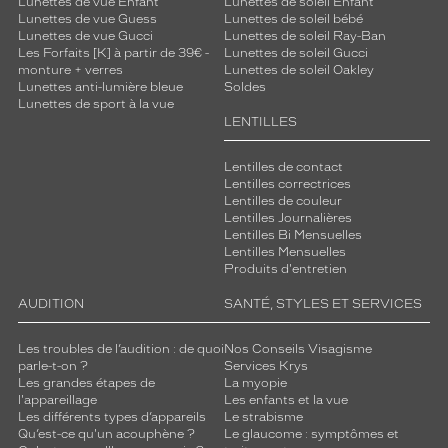
Lunettes de vue Enfant
Lunettes de soleil Enfant
Lunettes de vue Guess
Lunettes de soleil bébé
Lunettes de vue Gucci
Lunettes de soleil Ray-Ban
Les Forfaits [K] à partir de 39€ -
Lunettes de soleil Gucci
monture + verres
Lunettes de soleil Oakley
Lunettes anti-lumière bleue
Soldes
Lunettes de sport à la vue
LENTILLES
Lentilles de contact
Lentilles correctrices
Lentilles de couleur
Lentilles Journalières
Lentilles Bi Mensuelles
Lentilles Mensuelles
Produits d'entretien
AUDITION
SANTÉ, STYLES ET SERVICES
Les troubles de l’audition : de quoi
Nos Conseils Visagisme
parle-t-on ?
Services Krys
Les grandes étapes de
La myopie
l'appareillage
Les enfants et la vue
Les différents types d’appareils
Le strabisme
Qu’est-ce qu'un acouphène ?
Le glaucome : symptômes et