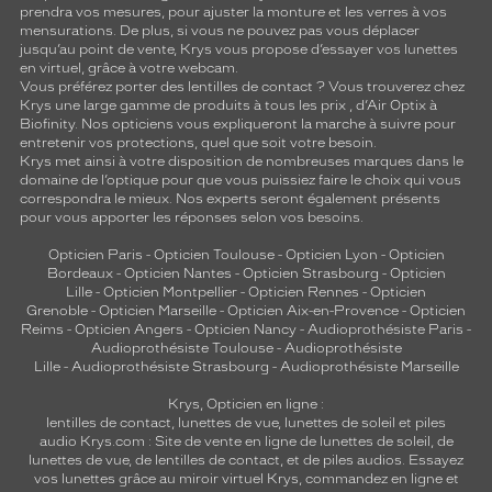
prendra vos mesures, pour ajuster la monture et les verres à vos
mensurations. De plus, si vous ne pouvez pas vous déplacer
jusqu’au point de vente, Krys vous propose d’essayer vos lunettes
en virtuel, grâce à votre webcam.
Vous préférez porter des lentilles de contact ? Vous trouverez chez
Krys une large gamme de produits à tous les prix , d’Air Optix à
Biofinity. Nos opticiens vous expliqueront la marche à suivre pour
entretenir vos protections, quel que soit votre besoin.
Krys met ainsi à votre disposition de nombreuses marques dans le
domaine de l’optique pour que vous puissiez faire le choix qui vous
correspondra le mieux. Nos experts seront également présents
pour vous apporter les réponses selon vos besoins.
Opticien Paris
-
Opticien Toulouse
-
Opticien Lyon
-
Opticien
Bordeaux
-
Opticien Nantes
-
Opticien Strasbourg
-
Opticien
Lille
-
Opticien Montpellier
-
Opticien Rennes
-
Opticien
Grenoble
-
Opticien Marseille
-
Opticien Aix-en-Provence
-
Opticien
Reims
-
Opticien Angers
-
Opticien Nancy
-
Audioprothésiste Paris
-
Audioprothésiste Toulouse
-
Audioprothésiste
Lille
-
Audioprothésiste Strasbourg
-
Audioprothésiste Marseille
Krys, Opticien en ligne :
lentilles de contact
,
lunettes de vue
,
lunettes de soleil
et
piles
audio
Krys.com : Site de vente en ligne de lunettes de soleil, de
lunettes de vue, de
lentilles de contact
, et de piles audios. Essayez
vos lunettes grâce au miroir virtuel Krys, commandez en ligne et