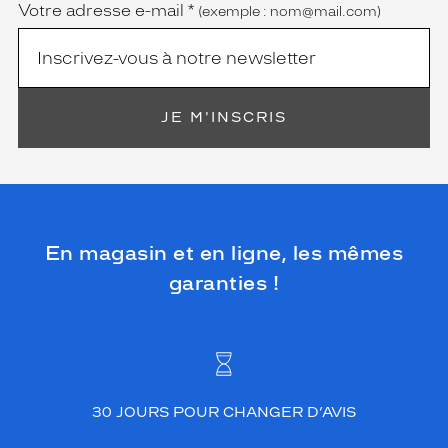
Votre adresse e-mail
*
(exemple : nom@mail.com)
JE M'INSCRIS
En magasin et en ligne, les mêmes
garanties !
30 JOURS POUR CHANGER D’AVIS