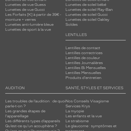
Lunettes de vue Guess
Lunettes de soleil bébé
Lunettes de vue Gucci
Lunettes de soleil Ray-Ban
Les Forfaits [K] à partir de 39€ -
Lunettes de soleil Gucci
monture + verres
Lunettes de soleil Oakley
Lunettes anti-lumière bleue
Soldes
Lunettes de sport à la vue
LENTILLES
Lentilles de contact
Lentilles correctrices
Lentilles de couleur
Lentilles Journalières
Lentilles Bi Mensuelles
Lentilles Mensuelles
Produits d'entretien
AUDITION
SANTÉ, STYLES ET SERVICES
Les troubles de l’audition : de quoi
Nos Conseils Visagisme
parle-t-on ?
Services Krys
Les grandes étapes de
La myopie
l'appareillage
Les enfants et la vue
Les différents types d’appareils
Le strabisme
Qu’est-ce qu'un acouphène ?
Le glaucome : symptômes et