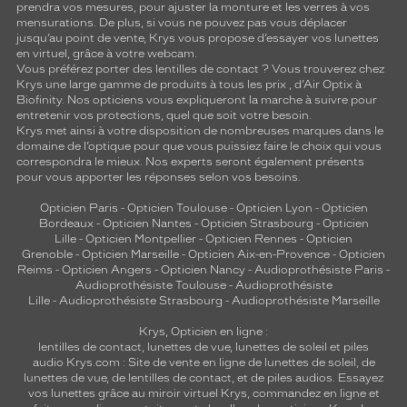
prendra vos mesures, pour ajuster la monture et les verres à vos
mensurations. De plus, si vous ne pouvez pas vous déplacer
jusqu’au point de vente, Krys vous propose d’essayer vos lunettes
en virtuel, grâce à votre webcam.
Vous préférez porter des lentilles de contact ? Vous trouverez chez
Krys une large gamme de produits à tous les prix , d’Air Optix à
Biofinity. Nos opticiens vous expliqueront la marche à suivre pour
entretenir vos protections, quel que soit votre besoin.
Krys met ainsi à votre disposition de nombreuses marques dans le
domaine de l’optique pour que vous puissiez faire le choix qui vous
correspondra le mieux. Nos experts seront également présents
pour vous apporter les réponses selon vos besoins.
Opticien Paris
-
Opticien Toulouse
-
Opticien Lyon
-
Opticien
Bordeaux
-
Opticien Nantes
-
Opticien Strasbourg
-
Opticien
Lille
-
Opticien Montpellier
-
Opticien Rennes
-
Opticien
Grenoble
-
Opticien Marseille
-
Opticien Aix-en-Provence
-
Opticien
Reims
-
Opticien Angers
-
Opticien Nancy
-
Audioprothésiste Paris
-
Audioprothésiste Toulouse
-
Audioprothésiste
Lille
-
Audioprothésiste Strasbourg
-
Audioprothésiste Marseille
Krys, Opticien en ligne :
lentilles de contact
,
lunettes de vue
,
lunettes de soleil
et
piles
audio
Krys.com : Site de vente en ligne de lunettes de soleil, de
lunettes de vue, de
lentilles de contact
, et de piles audios. Essayez
vos lunettes grâce au miroir virtuel Krys, commandez en ligne et