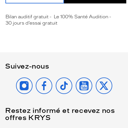
Bilan auditif gratuit
Le 100% Santé Audition
30 jours d’essai gratuit
Suivez-nous
INSTAGRAM
FACEBOOK
TIKTOK
YOUTUBE
X
Restez informé et recevez nos
(Ce
champ
offres KRYS
est
Name
obligatoire)