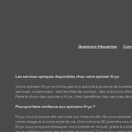
Questions fréquentes
Comm
Les services optiques disponibles chez votre opticien Krys
Votre opticien Krys ne limite pas son activité à la vente de
lunette
services, notamment : des
lentilles de contact
; des
solutions d’en
Faire le choix des opticiens Krys, c’est bénéficier des services d
Pourquoi faire confiance aux opticiens Krys ?
Krys vous propose des services sur-mesure afin de vous assister au
votre visage et à votre style de vie. Une colonne 3D prendra vos 
Krys vous propose d’essayer vos lunettes en virtuel, grâce à vot
Vous préférez porter des lentilles de contact ? Vous trouverez che