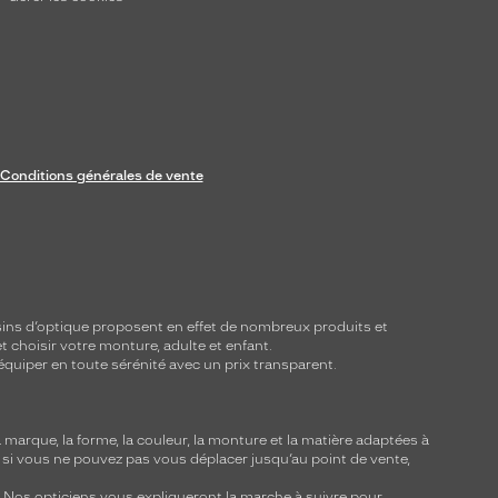
Conditions générales de vente
ins d’optique proposent en effet de nombreux produits et
t choisir votre monture, adulte et enfant.
équiper en toute sérénité avec un prix transparent.
marque, la forme, la couleur, la monture et la matière adaptées à
, si vous ne pouvez pas vous déplacer jusqu’au point de vente,
y. Nos opticiens vous expliqueront la marche à suivre pour