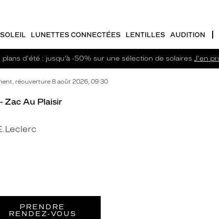
SOLEIL
LUNETTES CONNECTÉES
LENTILLES
AUDITION
plans d'été : jusqu’à -50% sur une sélection de solaires
J'en pro
ent, réouverture 8 août 2026, 09:30
- Zac Au Plaisir
.Leclerc
PRENDRE
RENDEZ‑VOUS