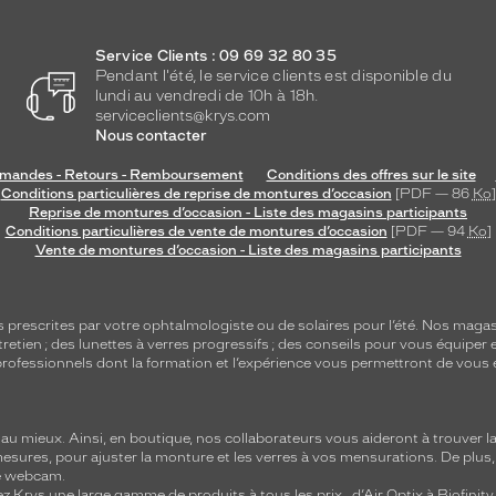
Service Clients : 09 69 32 80 35
Pendant l'été, le service clients est disponible du
lundi au vendredi de 10h à 18h.
serviceclients@krys.com
Nous contacter
andes - Retours - Remboursement
Conditions des offres sur le site
Conditions particulières de reprise de montures d’occasion
[PDF — 86
Ko
]
Reprise de montures d’occasion - Liste des magasins participants
Conditions particulières de vente de montures d’occasion
[PDF — 94
Ko
]
Vente de montures d’occasion - Liste des magasins participants
s
prescrites par votre ophtalmologiste ou de
solaires
pour l’été. Nos magas
tretien
; des lunettes à verres progressifs ; des conseils pour vous équiper e
e professionnels dont la formation et l’expérience vous permettront de vous 
 mieux. Ainsi, en boutique, nos collaborateurs vous aideront à trouver la 
mesures, pour ajuster la monture et les verres à vos mensurations. De plus
re webcam.
z Krys une large gamme de produits à tous les prix , d’Air Optix à Biofinit