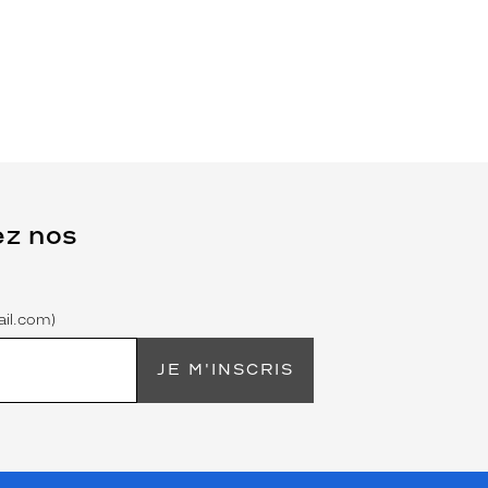
ez nos
il.com)
JE M'INSCRIS