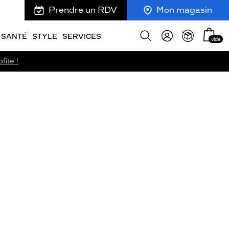
Prendre un RDV
Mon magasin
Mon
Afficher
SANTÉ
STYLE
SERVICES
vide
panie
la
recherche
fite !