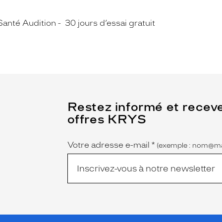
Santé Audition
30 jours d’essai gratuit
(Ce
Restez informé et recev
champ
offres KRYS
est
Name
obligatoire)
Votre adresse e-mail
*
(exemple : nom@ma