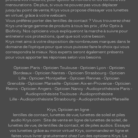
mensurations. De plus, si vous ne pouvez pas vous déplacer
jusqu’au point de vente, Krys vous propose d’essayer vos lunettes
en virtuel, grâce à votre webcam.
Vous préférez porter des lentilles de contact ? Vous trouverez chez
Krys une large gamme de produits à tous les prix , d’Air Optix à
Biofinity. Nos opticiens vous expliqueront la marche à suivre pour
entretenir vos protections, quel que soit votre besoin.
Krys met ainsi à votre disposition de nombreuses marques dans le
domaine de l’optique pour que vous puissiez faire le choix qui vous
correspondra le mieux. Nos experts seront également présents
pour vous apporter les réponses selon vos besoins.
Opticien Paris
-
Opticien Toulouse
-
Opticien Lyon
-
Opticien
Bordeaux
-
Opticien Nantes
-
Opticien Strasbourg
-
Opticien
Lille
-
Opticien Montpellier
-
Opticien Rennes
-
Opticien
Grenoble
-
Opticien Marseille
-
Opticien Aix-en-Provence
-
Opticien
Reims
-
Opticien Angers
-
Opticien Nancy
-
Audioprothésiste Paris
-
Audioprothésiste Toulouse
-
Audioprothésiste
Lille
-
Audioprothésiste Strasbourg
-
Audioprothésiste Marseille
Krys, Opticien en ligne :
lentilles de contact
,
lunettes de vue
,
lunettes de soleil
et
piles
audio
Krys.com : Site de vente en ligne de lunettes de soleil, de
lunettes de vue, de
lentilles de contact
, et de piles audios. Essayez
vos lunettes grâce au miroir virtuel Krys, commandez en ligne et
faites vous livrer gratuitement chez l'un des opticiens Krys. La