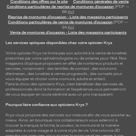
Conditions des offres sur le site
Conditions générales de vente
Conditions particulières de reprise de montures d’occasion
[PDF —
86
Ko
]
Reprise de montures d’occasion - Liste des magasins participants
Conditions particulières de vente de montures d’occasion
[PDF —
94
Ko
]
Vente de montures d’occasion - Liste des magasins participants
Les services optiques disponibles chez votre opticien Krys
Votre opticien Krys ne limite pas son activité à la vente de
lunettes
prescrites par votre ophtalmologiste ou de
solaires
pour l’été. Nos
magasins d’optique proposent en effet de nombreux produits et
services, notamment : des
lentilles de contact
; des
solutions
d’entretien
; des lunettes à verres progressifs ; des conseils pour
vous équiper et choisir votre monture, adulte et enfant.
Faire le choix des opticiens Krys, c’est bénéficier des services de
professionnels dont la formation et l’expérience vous permettront
de vous équiper en toute sérénité avec un prix transparent.
Pourquoi faire confiance aux opticiens Krys ?
Krys vous propose des services sur-mesure afin de vous assister au
mieux. Ainsi, en boutique, nos collaborateurs vous aideront à
trouver la marque, la forme, la couleur, la monture et la matière
adaptées à votre visage et à votre style de vie. Une colonne 3D
prendra vos mesures, pour ajuster la monture et les verres à vos