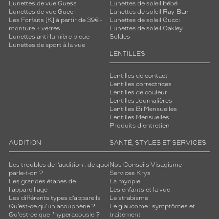
Lunettes de vue Guess
Lunettes de soleil bébé
Lunettes de vue Gucci
Lunettes de soleil Ray-Ban
Les Forfaits [K] à partir de 39€ -
Lunettes de soleil Gucci
monture + verres
Lunettes de soleil Oakley
Lunettes anti-lumière bleue
Soldes
Lunettes de sport à la vue
LENTILLES
Lentilles de contact
Lentilles correctrices
Lentilles de couleur
Lentilles Journalières
Lentilles Bi Mensuelles
Lentilles Mensuelles
Produits d'entretien
AUDITION
SANTÉ, STYLES ET SERVICES
Les troubles de l’audition : de quoi
Nos Conseils Visagisme
parle-t-on ?
Services Krys
Les grandes étapes de
La myopie
l'appareillage
Les enfants et la vue
Les différents types d’appareils
Le strabisme
Qu’est-ce qu'un acouphène ?
Le glaucome : symptômes et
Qu'est-ce que l'hyperacousie ?
traitement