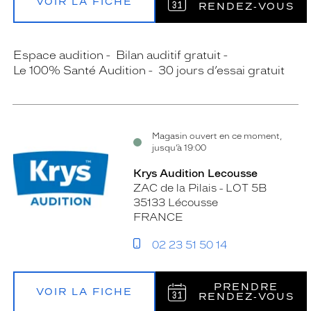
VOIR LA FICHE
RENDEZ‑VOUS
Espace audition
Bilan auditif gratuit
Le 100% Santé Audition
30 jours d’essai gratuit
Magasin ouvert en ce moment,
jusqu’à 19:00
Krys Audition Lecousse
ZAC de la Pilais - LOT 5B
35133 Lécousse
FRANCE
02 23 51 50 14
PRENDRE
VOIR LA FICHE
RENDEZ‑VOUS