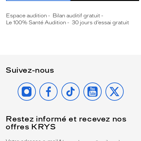
Espace audition
Bilan auditif gratuit
Le 100% Santé Audition
30 jours d’essai gratuit
Suivez-nous
INSTAGRAM
FACEBOOK
TIKTOK
YOUTUBE
X
Restez informé et recevez nos
(Ce
champ
offres KRYS
est
Name
obligatoire)