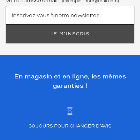
Votre adresse e-mail
*
(exemple : nom@mail.com)
JE M'INSCRIS
En magasin et en ligne, les mêmes
garanties !
30 JOURS POUR CHANGER D’AVIS