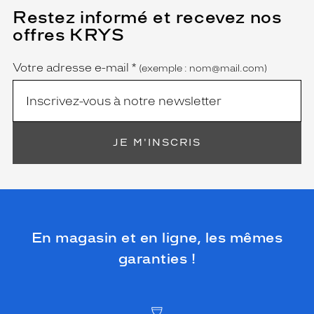
Restez informé et recevez nos
(Ce
champ
offres KRYS
est
Name
obligatoire)
Votre adresse e-mail
*
(exemple : nom@mail.com)
JE M'INSCRIS
En magasin et en ligne, les mêmes
garanties !