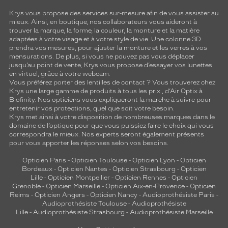
Krys vous propose des services sur-mesure afin de vous assister au
mieux. Ainsi, en boutique, nos collaborateurs vous aideront à
trouver la marque, la forme, la couleur, la monture et la matière
adaptées à votre visage et à votre style de vie. Une colonne 3D
prendra vos mesures, pour ajuster la monture et les verres à vos
mensurations. De plus, si vous ne pouvez pas vous déplacer
jusqu’au point de vente, Krys vous propose d’essayer vos lunettes
en virtuel, grâce à votre webcam.
Vous préférez porter des lentilles de contact ? Vous trouverez chez
Krys une large gamme de produits à tous les prix , d’Air Optix à
Biofinity. Nos opticiens vous expliqueront la marche à suivre pour
entretenir vos protections, quel que soit votre besoin.
Krys met ainsi à votre disposition de nombreuses marques dans le
domaine de l’optique pour que vous puissiez faire le choix qui vous
correspondra le mieux. Nos experts seront également présents
pour vous apporter les réponses selon vos besoins.
Opticien Paris
-
Opticien Toulouse
-
Opticien Lyon
-
Opticien
Bordeaux
-
Opticien Nantes
-
Opticien Strasbourg
-
Opticien
Lille
-
Opticien Montpellier
-
Opticien Rennes
-
Opticien
Grenoble
-
Opticien Marseille
-
Opticien Aix-en-Provence
-
Opticien
Reims
-
Opticien Angers
-
Opticien Nancy
-
Audioprothésiste Paris
-
Audioprothésiste Toulouse
-
Audioprothésiste
Lille
-
Audioprothésiste Strasbourg
-
Audioprothésiste Marseille