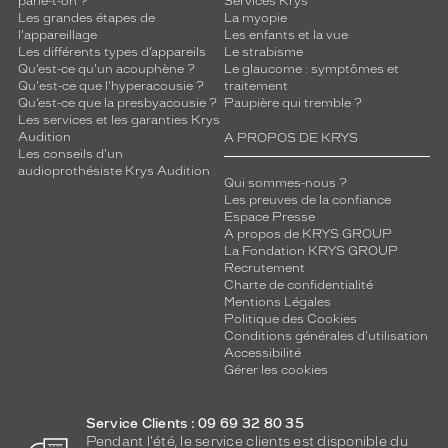
parle-t-on ?
Services Krys
Les grandes étapes de
La myopie
l'appareillage
Les enfants et la vue
Les différents types d’appareils
Le strabisme
Qu’est-ce qu'un acouphène ?
Le glaucome : symptômes et
Qu'est-ce que l'hyperacousie ?
traitement
Qu’est-ce que la presbyacousie ?
Paupière qui tremble ?
Les services et les garanties Krys
Audition
A PROPOS DE KRYS
Les conseils d'un
audioprothésiste Krys Audition
Qui sommes-nous ?
Les preuves de la confiance
Espace Presse
A propos de KRYS GROUP
La Fondation KRYS GROUP
Recrutement
Charte de confidentialité
Mentions Légales
Politique des Cookies
Conditions générales d'utilisation
Accessibilité
Gérer les cookies
Service Clients : 09 69 32 80 35
Pendant l'été, le service clients est disponible du