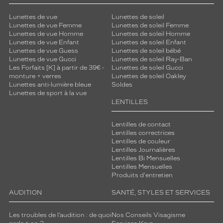
Lunettes de vue
Lunettes de soleil
Lunettes de vue Femme
Lunettes de soleil Femme
Lunettes de vue Homme
Lunettes de soleil Homme
Lunettes de vue Enfant
Lunettes de soleil Enfant
Lunettes de vue Guess
Lunettes de soleil bébé
Lunettes de vue Gucci
Lunettes de soleil Ray-Ban
Les Forfaits [K] à partir de 39€ -
Lunettes de soleil Gucci
monture + verres
Lunettes de soleil Oakley
Lunettes anti-lumière bleue
Soldes
Lunettes de sport à la vue
LENTILLES
Lentilles de contact
Lentilles correctrices
Lentilles de couleur
Lentilles Journalières
Lentilles Bi Mensuelles
Lentilles Mensuelles
Produits d'entretien
AUDITION
SANTÉ, STYLES ET SERVICES
Les troubles de l’audition : de quoi
Nos Conseils Visagisme