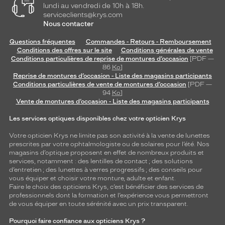
lundi au vendredi de 10h à 18h.
serviceclients@krys.com
Nous contacter
Questions fréquentes
Commandes - Retours - Remboursement
Conditions des offres sur le site
Conditions générales de vente
Conditions particulières de reprise de montures d’occasion
[PDF —
86
Ko
]
Reprise de montures d’occasion - Liste des magasins participants
Conditions particulières de vente de montures d’occasion
[PDF —
94
Ko
]
Vente de montures d’occasion - Liste des magasins participants
Les services optiques disponibles chez votre opticien Krys
Votre opticien Krys ne limite pas son activité à la vente de
lunettes
prescrites par votre ophtalmologiste ou de
solaires
pour l’été. Nos
magasins d’optique proposent en effet de nombreux produits et
services, notamment : des
lentilles de contact
; des
solutions
d’entretien
; des lunettes à verres progressifs ; des conseils pour
vous équiper et choisir votre monture, adulte et enfant.
Faire le choix des opticiens Krys, c’est bénéficier des services de
professionnels dont la formation et l’expérience vous permettront
de vous équiper en toute sérénité avec un prix transparent.
Pourquoi faire confiance aux opticiens Krys ?