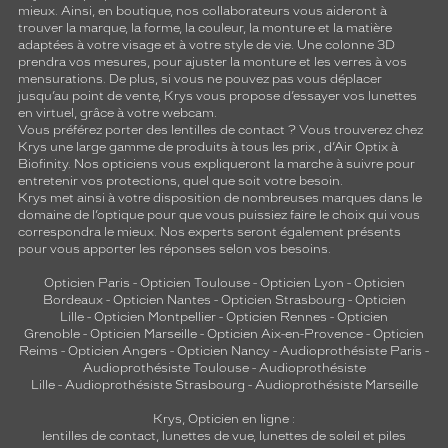
mieux. Ainsi, en boutique, nos collaborateurs vous aideront à
trouver la marque, la forme, la couleur, la monture et la matière
adaptées à votre visage et à votre style de vie. Une colonne 3D
prendra vos mesures, pour ajuster la monture et les verres à vos
mensurations. De plus, si vous ne pouvez pas vous déplacer
jusqu’au point de vente, Krys vous propose d’essayer vos lunettes
en virtuel, grâce à votre webcam.
Vous préférez porter des lentilles de contact ? Vous trouverez chez
Krys une large gamme de produits à tous les prix , d’Air Optix à
Biofinity. Nos opticiens vous expliqueront la marche à suivre pour
entretenir vos protections, quel que soit votre besoin.
Krys met ainsi à votre disposition de nombreuses marques dans le
domaine de l’optique pour que vous puissiez faire le choix qui vous
correspondra le mieux. Nos experts seront également présents
pour vous apporter les réponses selon vos besoins.
Opticien Paris
-
Opticien Toulouse
-
Opticien Lyon
-
Opticien
Bordeaux
-
Opticien Nantes
-
Opticien Strasbourg
-
Opticien
Lille
-
Opticien Montpellier
-
Opticien Rennes
-
Opticien
Grenoble
-
Opticien Marseille
-
Opticien Aix-en-Provence
-
Opticien
Reims
-
Opticien Angers
-
Opticien Nancy
-
Audioprothésiste Paris
-
Audioprothésiste Toulouse
-
Audioprothésiste
Lille
-
Audioprothésiste Strasbourg
-
Audioprothésiste Marseille
Krys, Opticien en ligne :
lentilles de contact
,
lunettes de vue
,
lunettes de soleil
et
piles