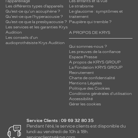
l'appareillage
Les enfants et la vue
Les différents types d’appareils
Le strabisme
Qu’est-ce qu'un acouphène ?
Le glaucome : symptômes et
Qu'est-ce que l'hyperacousie ?
traitement
Qu’est-ce que la presbyacousie ?
Paupière qui tremble ?
Les services et les garanties Krys
Audition
A PROPOS DE KRYS
Les conseils d'un
audioprothésiste Krys Audition
Qui sommes-nous ?
Les preuves de la confiance
Espace Presse
A propos de KRYS GROUP
La Fondation KRYS GROUP
Recrutement
Charte de confidentialité
Mentions Légales
Politique des Cookies
Conditions générales d'utilisation
Accessibilité
Gérer les cookies
Service Clients : 09 69 32 80 35
Pendant l'été, le service clients est disponible du
lundi au vendredi de 10h à 18h.
serviceclients@krys.com