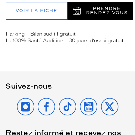
PRENDRE
VOIR LA FICHE
RENDEZ‑VOUS
Parking
Bilan auditif gratuit
Le 100% Santé Audition
30 jours d’essai gratuit
Suivez-nous
INSTAGRAM
FACEBOOK
TIKTOK
YOUTUBE
X
Restez informé et recevez nos
(Ce