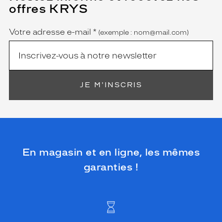
champ
offres KRYS
est
Name
obligatoire)
Votre adresse e-mail
*
(exemple : nom@mail.com)
JE M'INSCRIS
En magasin et en ligne, les mêmes
garanties !