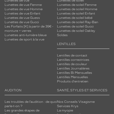
Lunettes de vue
Lunettes de soleil
Lunettes de vue Femme
Lunettes de soleil Femme
Lunettes de vue Homme
Lunettes de soleil Homme
Lunettes de vue Enfant
Lunettes de soleil Enfant
Lunettes de vue Guess
Lunettes de soleil bébé
Lunettes de vue Gucci
Lunettes de soleil Ray-Ban
Les Forfaits [K] à partir de 39€ -
Lunettes de soleil Gucci
monture + verres
Lunettes de soleil Oakley
Lunettes anti-lumière bleue
Soldes
Lunettes de sport à la vue
LENTILLES
Lentilles de contact
Lentilles correctrices
Lentilles de couleur
Lentilles Journalières
Lentilles Bi Mensuelles
Lentilles Mensuelles
Produits d'entretien
AUDITION
SANTÉ, STYLES ET SERVICES
Les troubles de l’audition : de quoi
Nos Conseils Visagisme
parle-t-on ?
Services Krys
Les grandes étapes de
La myopie