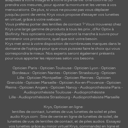
adaptées à votre visage et à votre style de vie. Une colonne 3D
prendra vos mesures, pour ajuster la monture et les verres à vos
mensurations. De plus, si vous ne pouvez pas vous déplacer
jusqu’au point de vente, Krys vous propose d’essayer vos lunettes
en virtuel, grâce à votre webcam.
Vous préférez porter des lentilles de contact ? Vous trouverez chez
Krys une large gamme de produits à tous les prix , d’Air Optix à
Biofinity. Nos opticiens vous expliqueront la marche à suivre pour
entretenir vos protections, quel que soit votre besoin.
Krys met ainsi à votre disposition de nombreuses marques dans le
domaine de l’optique pour que vous puissiez faire le choix qui vous
correspondra le mieux. Nos experts seront également présents
pour vous apporter les réponses selon vos besoins.
Opticien Paris
-
Opticien Toulouse
-
Opticien Lyon
-
Opticien
Bordeaux
-
Opticien Nantes
-
Opticien Strasbourg
-
Opticien
Lille
-
Opticien Montpellier
-
Opticien Rennes
-
Opticien
Grenoble
-
Opticien Marseille
-
Opticien Aix-en-Provence
-
Opticien
Reims
-
Opticien Angers
-
Opticien Nancy
-
Audioprothésiste Paris
-
Audioprothésiste Toulouse
-
Audioprothésiste
Lille
-
Audioprothésiste Strasbourg
-
Audioprothésiste Marseille
Krys, Opticien en ligne :
lentilles de contact
,
lunettes de vue
,
lunettes de soleil
et
piles
audio
Krys.com : Site de vente en ligne de lunettes de soleil, de
lunettes de vue, de
lentilles de contact
, et de piles audios. Essayez
vos lunettes grâce au miroir virtuel Krys, commandez en ligne et