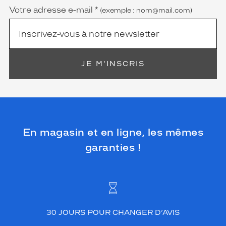
Votre adresse e-mail
*
(exemple : nom@mail.com)
JE M'INSCRIS
En magasin et en ligne, les mêmes
garanties !
30 JOURS POUR CHANGER D’AVIS