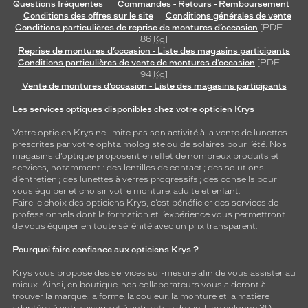
Questions fréquentes
Commandes - Retours - Remboursement
Conditions des offres sur le site
Conditions générales de vente
Conditions particulières de reprise de montures d’occasion
[PDF —
86
Ko
]
Reprise de montures d’occasion - Liste des magasins participants
Conditions particulières de vente de montures d’occasion
[PDF —
94
Ko
]
Vente de montures d’occasion - Liste des magasins participants
Les services optiques disponibles chez votre opticien Krys
Votre opticien Krys ne limite pas son activité à la vente de
lunettes
prescrites par votre ophtalmologiste ou de
solaires
pour l’été. Nos
magasins d’optique proposent en effet de nombreux produits et
services, notamment : des
lentilles de contact
; des
solutions
d’entretien
; des lunettes à verres progressifs ; des conseils pour
vous équiper et choisir votre monture, adulte et enfant.
Faire le choix des opticiens Krys, c’est bénéficier des services de
professionnels dont la formation et l’expérience vous permettront
de vous équiper en toute sérénité avec un prix transparent.
Pourquoi faire confiance aux opticiens Krys ?
Krys vous propose des services sur-mesure afin de vous assister au
mieux. Ainsi, en boutique, nos collaborateurs vous aideront à
trouver la marque, la forme, la couleur, la monture et la matière