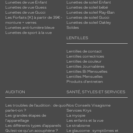
Lunettes de vue Enfant
Lunettes de soleil Enfant
Lunettes de vue Guess
Lunettes de soleil bébé
Lunettes de vue Gucci
Lunettes de soleil Ray-Ban
Les Forfaits [K] à partir de 39€ -
Lunettes de soleil Gucci
monture + verres
Lunettes de soleil Oakley
Lunettes anti-lumière bleue
Soldes
Lunettes de sport à la vue
LENTILLES
Lentilles de contact
Lentilles correctrices
Lentilles de couleur
Lentilles Journalières
Lentilles Bi Mensuelles
Lentilles Mensuelles
Produits d'entretien
AUDITION
SANTÉ, STYLES ET SERVICES
Les troubles de l’audition : de quoi
Nos Conseils Visagisme
parle-t-on ?
Services Krys
Les grandes étapes de
La myopie
l'appareillage
Les enfants et la vue
Les différents types d’appareils
Le strabisme
Qu’est-ce qu'un acouphène ?
Le glaucome : symptômes et