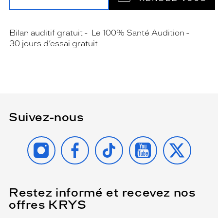
Bilan auditif gratuit
Le 100% Santé Audition
30 jours d’essai gratuit
Suivez-nous
INSTAGRAM
FACEBOOK
TIKTOK
YOUTUBE
X
Restez informé et recevez nos
(Ce
champ
offres KRYS
est
Name
obligatoire)