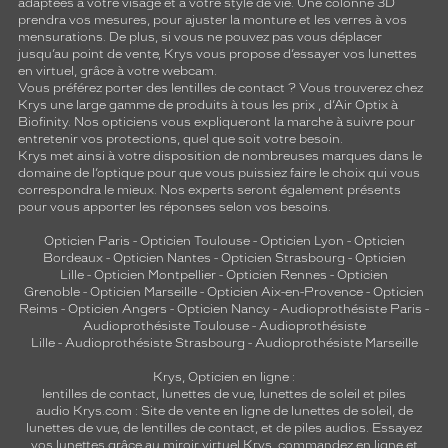
adaptées à votre visage et à votre style de vie. Une colonne 3D
prendra vos mesures, pour ajuster la monture et les verres à vos
mensurations. De plus, si vous ne pouvez pas vous déplacer
jusqu’au point de vente, Krys vous propose d’essayer vos lunettes
en virtuel, grâce à votre webcam.
Vous préférez porter des lentilles de contact ? Vous trouverez chez
Krys une large gamme de produits à tous les prix , d’Air Optix à
Biofinity. Nos opticiens vous expliqueront la marche à suivre pour
entretenir vos protections, quel que soit votre besoin.
Krys met ainsi à votre disposition de nombreuses marques dans le
domaine de l’optique pour que vous puissiez faire le choix qui vous
correspondra le mieux. Nos experts seront également présents
pour vous apporter les réponses selon vos besoins.
Opticien Paris
-
Opticien Toulouse
-
Opticien Lyon
-
Opticien
Bordeaux
-
Opticien Nantes
-
Opticien Strasbourg
-
Opticien
Lille
-
Opticien Montpellier
-
Opticien Rennes
-
Opticien
Grenoble
-
Opticien Marseille
-
Opticien Aix-en-Provence
-
Opticien
Reims
-
Opticien Angers
-
Opticien Nancy
-
Audioprothésiste Paris
-
Audioprothésiste Toulouse
-
Audioprothésiste
Lille
-
Audioprothésiste Strasbourg
-
Audioprothésiste Marseille
Krys, Opticien en ligne :
lentilles de contact
,
lunettes de vue
,
lunettes de soleil
et
piles
audio
Krys.com : Site de vente en ligne de lunettes de soleil, de
lunettes de vue, de
lentilles de contact
, et de piles audios. Essayez
vos lunettes grâce au miroir virtuel Krys, commandez en ligne et