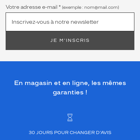
Votre adresse e-mail
*
(exemple : nom@mail.com)
JE M'INSCRIS
En magasin et en ligne, les mêmes
garanties !
30 JOURS POUR CHANGER D’AVIS