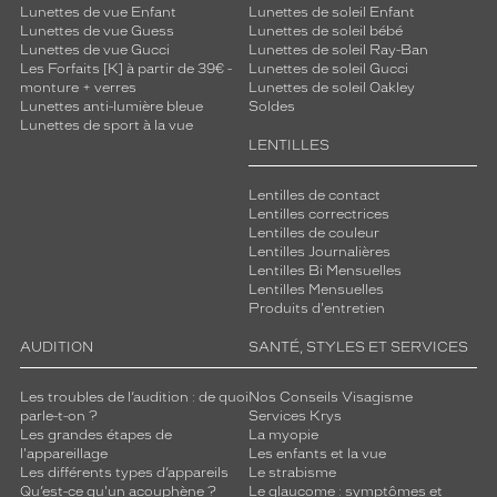
Lunettes de vue Enfant
Lunettes de soleil Enfant
Lunettes de vue Guess
Lunettes de soleil bébé
Lunettes de vue Gucci
Lunettes de soleil Ray-Ban
Les Forfaits [K] à partir de 39€ -
Lunettes de soleil Gucci
monture + verres
Lunettes de soleil Oakley
Lunettes anti-lumière bleue
Soldes
Lunettes de sport à la vue
LENTILLES
Lentilles de contact
Lentilles correctrices
Lentilles de couleur
Lentilles Journalières
Lentilles Bi Mensuelles
Lentilles Mensuelles
Produits d'entretien
AUDITION
SANTÉ, STYLES ET SERVICES
Les troubles de l’audition : de quoi
Nos Conseils Visagisme
parle-t-on ?
Services Krys
Les grandes étapes de
La myopie
l'appareillage
Les enfants et la vue
Les différents types d’appareils
Le strabisme
Qu’est-ce qu'un acouphène ?
Le glaucome : symptômes et