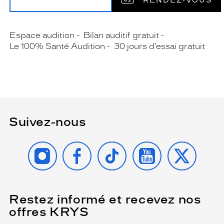
RENDEZ‑VOUS
Espace audition
Bilan auditif gratuit
Le 100% Santé Audition
30 jours d’essai gratuit
Suivez-nous
INSTAGRAM
FACEBOOK
TIKTOK
YOUTUBE
X
Restez informé et recevez nos
(Ce
champ
offres KRYS
est
Name
obligatoire)