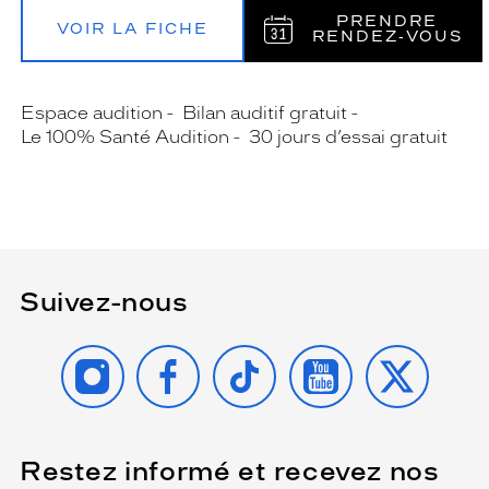
PRENDRE
VOIR LA FICHE
RENDEZ‑VOUS
Espace audition
Bilan auditif gratuit
Le 100% Santé Audition
30 jours d’essai gratuit
Suivez-nous
INSTAGRAM
FACEBOOK
TIKTOK
YOUTUBE
X
Restez informé et recevez nos
(Ce
champ