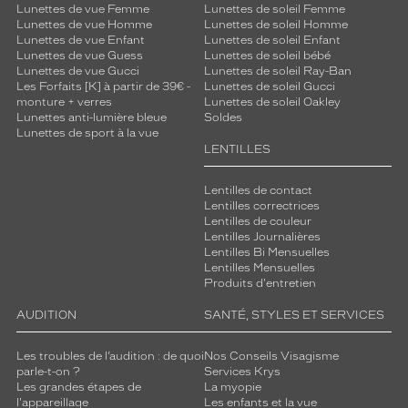
Lunettes de vue Femme
Lunettes de soleil Femme
Lunettes de vue Homme
Lunettes de soleil Homme
Lunettes de vue Enfant
Lunettes de soleil Enfant
Lunettes de vue Guess
Lunettes de soleil bébé
Lunettes de vue Gucci
Lunettes de soleil Ray-Ban
Les Forfaits [K] à partir de 39€ -
Lunettes de soleil Gucci
monture + verres
Lunettes de soleil Oakley
Lunettes anti-lumière bleue
Soldes
Lunettes de sport à la vue
LENTILLES
Lentilles de contact
Lentilles correctrices
Lentilles de couleur
Lentilles Journalières
Lentilles Bi Mensuelles
Lentilles Mensuelles
Produits d'entretien
AUDITION
SANTÉ, STYLES ET SERVICES
Les troubles de l’audition : de quoi
Nos Conseils Visagisme
parle-t-on ?
Services Krys
Les grandes étapes de
La myopie
l'appareillage
Les enfants et la vue