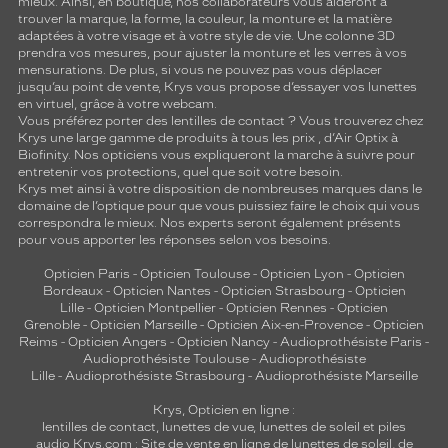
mieux. Ainsi, en boutique, nos collaborateurs vous aideront à
trouver la marque, la forme, la couleur, la monture et la matière
adaptées à votre visage et à votre style de vie. Une colonne 3D
prendra vos mesures, pour ajuster la monture et les verres à vos
mensurations. De plus, si vous ne pouvez pas vous déplacer
jusqu’au point de vente, Krys vous propose d’essayer vos lunettes
en virtuel, grâce à votre webcam.
Vous préférez porter des lentilles de contact ? Vous trouverez chez
Krys une large gamme de produits à tous les prix , d’Air Optix à
Biofinity. Nos opticiens vous expliqueront la marche à suivre pour
entretenir vos protections, quel que soit votre besoin.
Krys met ainsi à votre disposition de nombreuses marques dans le
domaine de l’optique pour que vous puissiez faire le choix qui vous
correspondra le mieux. Nos experts seront également présents
pour vous apporter les réponses selon vos besoins.
Opticien Paris
-
Opticien Toulouse
-
Opticien Lyon
-
Opticien
Bordeaux
-
Opticien Nantes
-
Opticien Strasbourg
-
Opticien
Lille
-
Opticien Montpellier
-
Opticien Rennes
-
Opticien
Grenoble
-
Opticien Marseille
-
Opticien Aix-en-Provence
-
Opticien
Reims
-
Opticien Angers
-
Opticien Nancy
-
Audioprothésiste Paris
-
Audioprothésiste Toulouse
-
Audioprothésiste
Lille
-
Audioprothésiste Strasbourg
-
Audioprothésiste Marseille
Krys, Opticien en ligne :
lentilles de contact
,
lunettes de vue
,
lunettes de soleil
et
piles
audio
Krys.com : Site de vente en ligne de lunettes de soleil, de