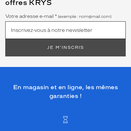
offres KRYS
est
Name
obligatoire)
Votre adresse e-mail
*
(exemple : nom@mail.com)
JE M'INSCRIS
En magasin et en ligne, les mêmes
garanties !