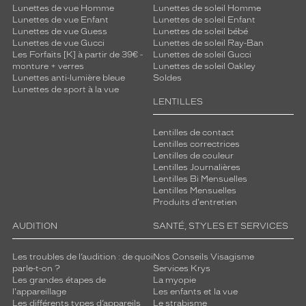
Lunettes de vue Homme
Lunettes de soleil Homme
Lunettes de vue Enfant
Lunettes de soleil Enfant
Lunettes de vue Guess
Lunettes de soleil bébé
Lunettes de vue Gucci
Lunettes de soleil Ray-Ban
Les Forfaits [K] à partir de 39€ -
Lunettes de soleil Gucci
monture + verres
Lunettes de soleil Oakley
Lunettes anti-lumière bleue
Soldes
Lunettes de sport à la vue
LENTILLES
Lentilles de contact
Lentilles correctrices
Lentilles de couleur
Lentilles Journalières
Lentilles Bi Mensuelles
Lentilles Mensuelles
Produits d'entretien
AUDITION
SANTÉ, STYLES ET SERVICES
Les troubles de l’audition : de quoi
Nos Conseils Visagisme
parle-t-on ?
Services Krys
Les grandes étapes de
La myopie
l'appareillage
Les enfants et la vue
Les différents types d’appareils
Le strabisme