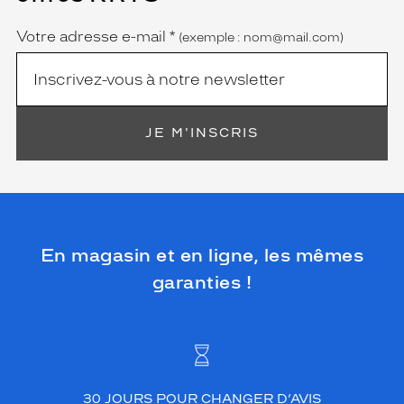
obligatoire)
Votre adresse e-mail
*
(exemple : nom@mail.com)
JE M'INSCRIS
En magasin et en ligne, les mêmes
garanties !
30 JOURS POUR CHANGER D’AVIS