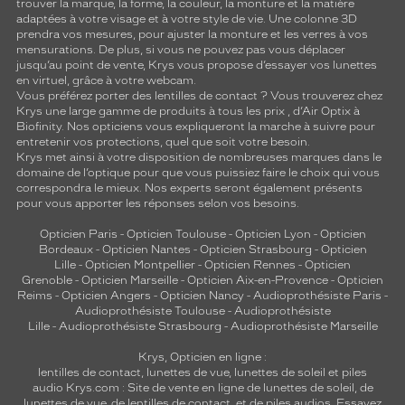
trouver la marque, la forme, la couleur, la monture et la matière
adaptées à votre visage et à votre style de vie. Une colonne 3D
prendra vos mesures, pour ajuster la monture et les verres à vos
mensurations. De plus, si vous ne pouvez pas vous déplacer
jusqu’au point de vente, Krys vous propose d’essayer vos lunettes
en virtuel, grâce à votre webcam.
Vous préférez porter des lentilles de contact ? Vous trouverez chez
Krys une large gamme de produits à tous les prix , d’Air Optix à
Biofinity. Nos opticiens vous expliqueront la marche à suivre pour
entretenir vos protections, quel que soit votre besoin.
Krys met ainsi à votre disposition de nombreuses marques dans le
domaine de l’optique pour que vous puissiez faire le choix qui vous
correspondra le mieux. Nos experts seront également présents
pour vous apporter les réponses selon vos besoins.
Opticien Paris
-
Opticien Toulouse
-
Opticien Lyon
-
Opticien
Bordeaux
-
Opticien Nantes
-
Opticien Strasbourg
-
Opticien
Lille
-
Opticien Montpellier
-
Opticien Rennes
-
Opticien
Grenoble
-
Opticien Marseille
-
Opticien Aix-en-Provence
-
Opticien
Reims
-
Opticien Angers
-
Opticien Nancy
-
Audioprothésiste Paris
-
Audioprothésiste Toulouse
-
Audioprothésiste
Lille
-
Audioprothésiste Strasbourg
-
Audioprothésiste Marseille
Krys, Opticien en ligne :
lentilles de contact
,
lunettes de vue
,
lunettes de soleil
et
piles
audio
Krys.com : Site de vente en ligne de lunettes de soleil, de
lunettes de vue, de
lentilles de contact
, et de piles audios. Essayez