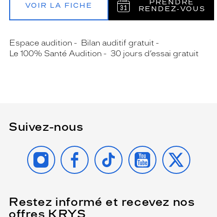
PRENDRE
VOIR LA FICHE
RENDEZ‑VOUS
Espace audition
Bilan auditif gratuit
Le 100% Santé Audition
30 jours d’essai gratuit
Suivez-nous
INSTAGRAM
FACEBOOK
TIKTOK
YOUTUBE
X
Restez informé et recevez nos
(Ce
champ
offres KRYS
est
Name