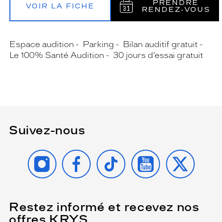
PRENDRE
VOIR LA FICHE
RENDEZ‑VOUS
Espace audition
Parking
Bilan auditif gratuit
Le 100% Santé Audition
30 jours d’essai gratuit
Suivez-nous
INSTAGRAM
FACEBOOK
TIKTOK
YOUTUBE
X
Restez informé et recevez nos
(Ce
champ
offres KRYS
est
Name