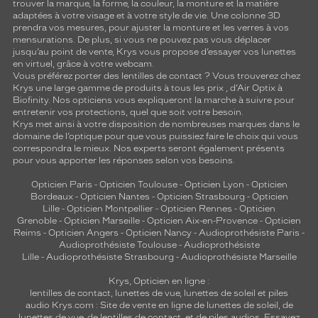
trouver la marque, la forme, la couleur, la monture et la matière
adaptées à votre visage et à votre style de vie. Une colonne 3D
prendra vos mesures, pour ajuster la monture et les verres à vos
mensurations. De plus, si vous ne pouvez pas vous déplacer
jusqu’au point de vente, Krys vous propose d’essayer vos lunettes
en virtuel, grâce à votre webcam.
Vous préférez porter des lentilles de contact ? Vous trouverez chez
Krys une large gamme de produits à tous les prix , d’Air Optix à
Biofinity. Nos opticiens vous expliqueront la marche à suivre pour
entretenir vos protections, quel que soit votre besoin.
Krys met ainsi à votre disposition de nombreuses marques dans le
domaine de l’optique pour que vous puissiez faire le choix qui vous
correspondra le mieux. Nos experts seront également présents
pour vous apporter les réponses selon vos besoins.
Opticien Paris
-
Opticien Toulouse
-
Opticien Lyon
-
Opticien
Bordeaux
-
Opticien Nantes
-
Opticien Strasbourg
-
Opticien
Lille
-
Opticien Montpellier
-
Opticien Rennes
-
Opticien
Grenoble
-
Opticien Marseille
-
Opticien Aix-en-Provence
-
Opticien
Reims
-
Opticien Angers
-
Opticien Nancy
-
Audioprothésiste Paris
-
Audioprothésiste Toulouse
-
Audioprothésiste
Lille
-
Audioprothésiste Strasbourg
-
Audioprothésiste Marseille
Krys, Opticien en ligne :
lentilles de contact
,
lunettes de vue
,
lunettes de soleil
et
piles
audio
Krys.com : Site de vente en ligne de lunettes de soleil, de
lunettes de vue, de
lentilles de contact
, et de piles audios. Essayez