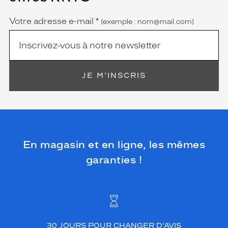
obligatoire)
Votre adresse e-mail
*
(exemple : nom@mail.com)
JE M'INSCRIS
En magasin et en ligne, les mêmes
garanties !
30 JOURS POUR CHANGER D’AVIS