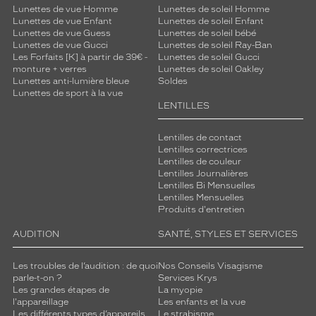
Lunettes de vue Homme
Lunettes de soleil Homme
Lunettes de vue Enfant
Lunettes de soleil Enfant
Lunettes de vue Guess
Lunettes de soleil bébé
Lunettes de vue Gucci
Lunettes de soleil Ray-Ban
Les Forfaits [K] à partir de 39€ -
Lunettes de soleil Gucci
monture + verres
Lunettes de soleil Oakley
Lunettes anti-lumière bleue
Soldes
Lunettes de sport à la vue
LENTILLES
Lentilles de contact
Lentilles correctrices
Lentilles de couleur
Lentilles Journalières
Lentilles Bi Mensuelles
Lentilles Mensuelles
Produits d'entretien
AUDITION
SANTÉ, STYLES ET SERVICES
Les troubles de l’audition : de quoi
Nos Conseils Visagisme
parle-t-on ?
Services Krys
Les grandes étapes de
La myopie
l'appareillage
Les enfants et la vue
Les différents types d’appareils
Le strabisme