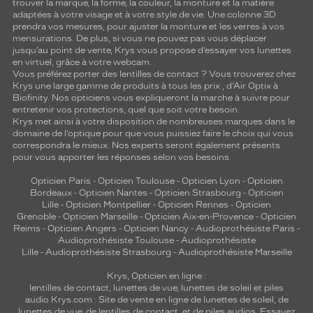
trouver la marque, la forme, la couleur, la monture et la matière
adaptées à votre visage et à votre style de vie. Une colonne 3D
prendra vos mesures, pour ajuster la monture et les verres à vos
mensurations. De plus, si vous ne pouvez pas vous déplacer
jusqu’au point de vente, Krys vous propose d’essayer vos lunettes
en virtuel, grâce à votre webcam.
Vous préférez porter des lentilles de contact ? Vous trouverez chez
Krys une large gamme de produits à tous les prix , d’Air Optix à
Biofinity. Nos opticiens vous expliqueront la marche à suivre pour
entretenir vos protections, quel que soit votre besoin.
Krys met ainsi à votre disposition de nombreuses marques dans le
domaine de l’optique pour que vous puissiez faire le choix qui vous
correspondra le mieux. Nos experts seront également présents
pour vous apporter les réponses selon vos besoins.
Opticien Paris
-
Opticien Toulouse
-
Opticien Lyon
-
Opticien
Bordeaux
-
Opticien Nantes
-
Opticien Strasbourg
-
Opticien
Lille
-
Opticien Montpellier
-
Opticien Rennes
-
Opticien
Grenoble
-
Opticien Marseille
-
Opticien Aix-en-Provence
-
Opticien
Reims
-
Opticien Angers
-
Opticien Nancy
-
Audioprothésiste Paris
-
Audioprothésiste Toulouse
-
Audioprothésiste
Lille
-
Audioprothésiste Strasbourg
-
Audioprothésiste Marseille
Krys, Opticien en ligne :
lentilles de contact
,
lunettes de vue
,
lunettes de soleil
et
piles
audio
Krys.com : Site de vente en ligne de lunettes de soleil, de
lunettes de vue, de
lentilles de contact
, et de piles audios. Essayez