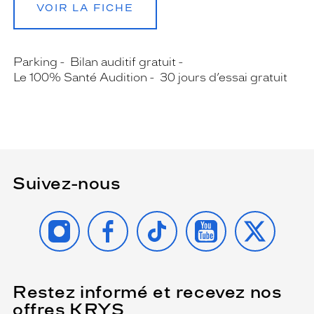
VOIR LA FICHE
Parking
Bilan auditif gratuit
Le 100% Santé Audition
30 jours d’essai gratuit
Suivez-nous
INSTAGRAM
FACEBOOK
TIKTOK
YOUTUBE
X
Restez informé et recevez nos
(Ce
champ
offres KRYS
est
Name