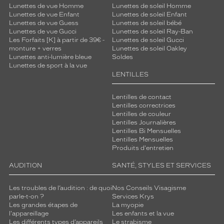
Lunettes de vue Homme
Lunettes de soleil Homme
Lunettes de vue Enfant
Lunettes de soleil Enfant
Lunettes de vue Guess
Lunettes de soleil bébé
Lunettes de vue Gucci
Lunettes de soleil Ray-Ban
Les Forfaits [K] à partir de 39€ -
Lunettes de soleil Gucci
monture + verres
Lunettes de soleil Oakley
Lunettes anti-lumière bleue
Soldes
Lunettes de sport à la vue
LENTILLES
Lentilles de contact
Lentilles correctrices
Lentilles de couleur
Lentilles Journalières
Lentilles Bi Mensuelles
Lentilles Mensuelles
Produits d'entretien
AUDITION
SANTÉ, STYLES ET SERVICES
Les troubles de l’audition : de quoi
Nos Conseils Visagisme
parle-t-on ?
Services Krys
Les grandes étapes de
La myopie
l'appareillage
Les enfants et la vue
Les différents types d’appareils
Le strabisme