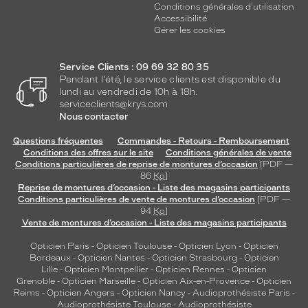
Conditions générales d'utilisation
Accessibilité
Gérer les cookies
Service Clients : 09 69 32 80 35
Pendant l'été, le service clients est disponible du
lundi au vendredi de 10h à 18h.
serviceclients@krys.com
Nous contacter
Questions fréquentes
Commandes - Retours - Remboursement
Conditions des offres sur le site
Conditions générales de vente
Conditions particulières de reprise de montures d’occasion
[PDF —
86
Ko
]
Reprise de montures d’occasion - Liste des magasins participants
Conditions particulières de vente de montures d’occasion
[PDF —
94
Ko
]
Vente de montures d’occasion - Liste des magasins participants
Opticien Paris
-
Opticien Toulouse
-
Opticien Lyon
-
Opticien
Bordeaux
-
Opticien Nantes
-
Opticien Strasbourg
-
Opticien
Lille
-
Opticien Montpellier
-
Opticien Rennes
-
Opticien
Grenoble
-
Opticien Marseille
-
Opticien Aix-en-Provence
-
Opticien
Reims
-
Opticien Angers
-
Opticien Nancy
-
Audioprothésiste Paris
-
Audioprothésiste Toulouse
-
Audioprothésiste