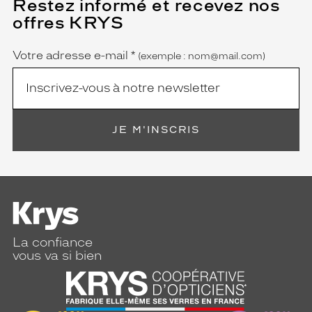
Restez informé et recevez nos
(Ce
champ
offres KRYS
est
Name
obligatoire)
Votre adresse e-mail
*
(exemple : nom@mail.com)
JE M'INSCRIS
La confiance
vous va si bien