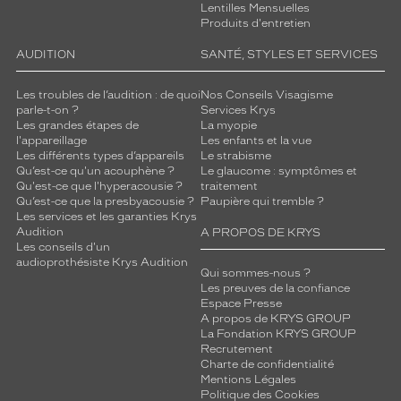
Lentilles Mensuelles
Produits d'entretien
AUDITION
SANTÉ, STYLES ET SERVICES
Les troubles de l’audition : de quoi
Nos Conseils Visagisme
parle-t-on ?
Services Krys
Les grandes étapes de
La myopie
l'appareillage
Les enfants et la vue
Les différents types d’appareils
Le strabisme
Qu’est-ce qu'un acouphène ?
Le glaucome : symptômes et
Qu'est-ce que l'hyperacousie ?
traitement
Qu’est-ce que la presbyacousie ?
Paupière qui tremble ?
Les services et les garanties Krys
Audition
A PROPOS DE KRYS
Les conseils d'un
audioprothésiste Krys Audition
Qui sommes-nous ?
Les preuves de la confiance
Espace Presse
A propos de KRYS GROUP
La Fondation KRYS GROUP
Recrutement
Charte de confidentialité
Mentions Légales
Politique des Cookies