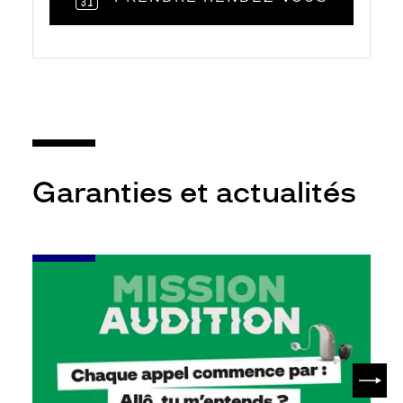
Garanties et actualités
-
Leur
audition
mérite
votre
attention
SUIV