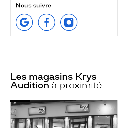
Nous suivre
RETROUVEZ‑NOUS
SUIVEZ‑NOUS
SUIVEZ‑NOUS
SUR
SUR
SUR
GOOGLE
FACEBOOK
INSTAGRAM
Les magasins Krys
Audition
à proximité
Voir
Audioprothésiste
la
Montluel
fiche
-
Krys