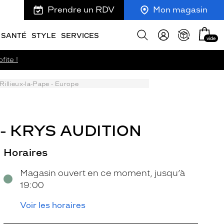
Prendre un RDV
Mon magasin
Mon
Afficher
SANTÉ
STYLE
SERVICES
vide
panie
la
recherche
fite !
Rillieux-la-Pape - Europe
- KRYS AUDITION
Horaires
Magasin ouvert en ce moment, jusqu’à
19:00
Voir les horaires