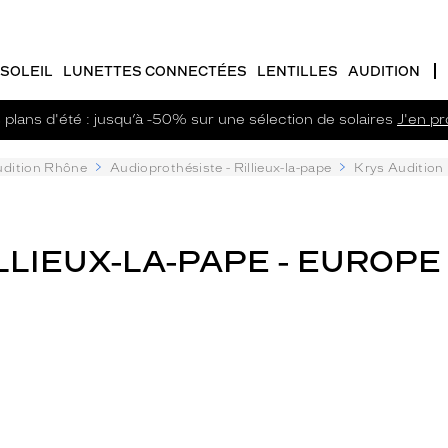
SOLEIL
LUNETTES CONNECTÉES
LENTILLES
AUDITION
plans d'été : jusqu’à -50% sur une sélection de solaires
J'en pro
dition Rhône
Audioprothésiste - Rillieux-la-pape
Krys Audition 
LIEUX-LA-PAPE - EUROPE 