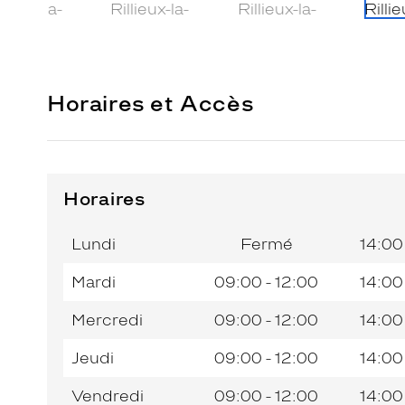
Horaires et Accès
Horaires
Horaires
Jour de
Horaires
de
la
du
l’après-
Lundi
Fermé
14:00
semaine
matin
midi
Mardi
09:00 - 12:00
14:00
Mercredi
09:00 - 12:00
14:00
Jeudi
09:00 - 12:00
14:00
Vendredi
09:00 - 12:00
14:00