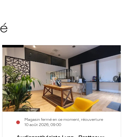
té
Audioprothésiste
A
Voir
V
Lyon
L
la
la
-
2
fiche
f
Brotteaux
-
-
V
Krys
H
Audition
-
K
A
Magasin fermé en ce moment, réouverture
10 août 2026, 09:00