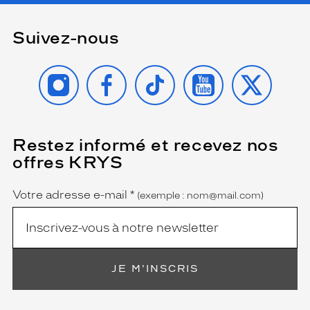
Suivez-nous
INSTAGRAM
FACEBOOK
TIKTOK
YOUTUBE
X
Restez informé et recevez nos
(Ce
champ
offres KRYS
est
Name
obligatoire)
Votre adresse e-mail
*
(exemple : nom@mail.com)
JE M'INSCRIS