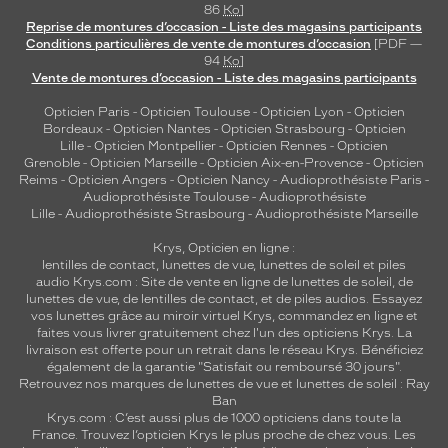
86
Ko
]
Reprise de montures d’occasion - Liste des magasins participants
Conditions particulières de vente de montures d’occasion
[PDF —
94
Ko
]
Vente de montures d’occasion - Liste des magasins participants
Opticien Paris
-
Opticien Toulouse
-
Opticien Lyon
-
Opticien
Bordeaux
-
Opticien Nantes
-
Opticien Strasbourg
-
Opticien
Lille
-
Opticien Montpellier
-
Opticien Rennes
-
Opticien
Grenoble
-
Opticien Marseille
-
Opticien Aix-en-Provence
-
Opticien
Reims
-
Opticien Angers
-
Opticien Nancy
-
Audioprothésiste Paris
-
Audioprothésiste Toulouse
-
Audioprothésiste
Lille
-
Audioprothésiste Strasbourg
-
Audioprothésiste Marseille
Krys, Opticien en ligne :
lentilles de contact
,
lunettes de vue
,
lunettes de soleil
et
piles
audio
Krys.com : Site de vente en ligne de lunettes de soleil, de
lunettes de vue, de
lentilles de contact
, et de piles audios. Essayez
vos lunettes grâce au miroir virtuel Krys, commandez en ligne et
faites vous livrer gratuitement chez l'un des opticiens Krys. La
livraison est offerte pour un retrait dans le réseau Krys. Bénéficiez
également de la garantie "Satisfait ou remboursé 30 jours".
Retrouvez nos marques de lunettes de vue et
lunettes de soleil : Ray
Ban
Krys.com : C’est aussi plus de 1000 opticiens dans toute la
France.
Trouvez l’opticien Krys le plus proche de chez vous
. Les