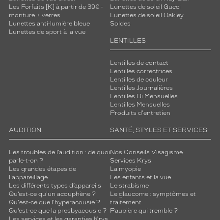
Les Forfaits [K] à partir de 39€ -
Lunettes de soleil Gucci
monture + verres
Lunettes de soleil Oakley
Lunettes anti-lumière bleue
Soldes
Lunettes de sport à la vue
LENTILLES
Lentilles de contact
Lentilles correctrices
Lentilles de couleur
Lentilles Journalières
Lentilles Bi Mensuelles
Lentilles Mensuelles
Produits d'entretien
AUDITION
SANTÉ, STYLES ET SERVICES
Les troubles de l’audition : de quoi
Nos Conseils Visagisme
parle-t-on ?
Services Krys
Les grandes étapes de
La myopie
l'appareillage
Les enfants et la vue
Les différents types d’appareils
Le strabisme
Qu’est-ce qu'un acouphène ?
Le glaucome : symptômes et
Qu'est-ce que l'hyperacousie ?
traitement
Qu’est-ce que la presbyacousie ?
Paupière qui tremble ?
Les services et les garanties Krys