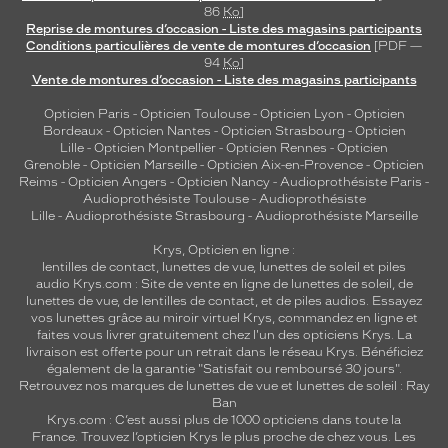
86
Ko
]
Reprise de montures d’occasion - Liste des magasins participants
Conditions particulières de vente de montures d’occasion
[PDF —
94
Ko
]
Vente de montures d’occasion - Liste des magasins participants
Opticien Paris
-
Opticien Toulouse
-
Opticien Lyon
-
Opticien
Bordeaux
-
Opticien Nantes
-
Opticien Strasbourg
-
Opticien
Lille
-
Opticien Montpellier
-
Opticien Rennes
-
Opticien
Grenoble
-
Opticien Marseille
-
Opticien Aix-en-Provence
-
Opticien
Reims
-
Opticien Angers
-
Opticien Nancy
-
Audioprothésiste Paris
-
Audioprothésiste Toulouse
-
Audioprothésiste
Lille
-
Audioprothésiste Strasbourg
-
Audioprothésiste Marseille
Krys, Opticien en ligne :
lentilles de contact
,
lunettes de vue
,
lunettes de soleil
et
piles
audio
Krys.com : Site de vente en ligne de lunettes de soleil, de
lunettes de vue, de
lentilles de contact
, et de piles audios. Essayez
vos lunettes grâce au miroir virtuel Krys, commandez en ligne et
faites vous livrer gratuitement chez l'un des opticiens Krys. La
livraison est offerte pour un retrait dans le réseau Krys. Bénéficiez
également de la garantie "Satisfait ou remboursé 30 jours".
Retrouvez nos marques de lunettes de vue et
lunettes de soleil : Ray
Ban
Krys.com : C’est aussi plus de 1000 opticiens dans toute la
France.
Trouvez l’opticien Krys le plus proche de chez vous
. Les