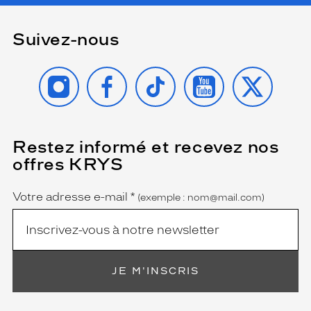
Suivez-nous
INSTAGRAM
FACEBOOK
TIKTOK
YOUTUBE
X
Restez informé et recevez nos
(Ce
champ
offres KRYS
est
Name
obligatoire)
Votre adresse e-mail
*
(exemple : nom@mail.com)
JE M'INSCRIS