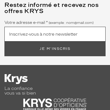
Restez informé et recevez nos
(Ce
champ
offres KRYS
est
Name
obligatoire)
Votre adresse e-mail
*
(exemple : nom@mail.com)
JE M'INSCRIS
La confiance
vous va si bien