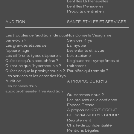
Lentilles Bi Mensuelles
Lentilles Mensuelles
Produits d'entretien
AUDITION
SANTÉ, STYLES ET SERVICES
Les troubles de l’audition : de quoi
Nos Conseils Visagisme
parle-t-on ?
Services Krys
Les grandes étapes de
La myopie
l'appareillage
Les enfants et la vue
Les différents types d’appareils
Le strabisme
Qu’est-ce qu'un acouphène ?
Le glaucome : symptômes et
Qu'est-ce que l'hyperacousie ?
traitement
Qu’est-ce que la presbyacousie ?
Paupière qui tremble ?
Les services et les garanties Krys
Audition
A PROPOS DE KRYS
Les conseils d'un
audioprothésiste Krys Audition
Qui sommes-nous ?
Les preuves de la confiance
Espace Presse
A propos de KRYS GROUP
La Fondation KRYS GROUP
Recrutement
Charte de confidentialité
Mentions Légales