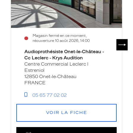
Krys
Audition
Magasin fermé en ce moment,
SUIV
réouverture 10 août 2026, 14:00
Audioprothésiste Onet-le-Château -
Cc Leclerc - Krys Audition
Centre Commercial Leclerc l
Estreniol
12850 Onet-le-Château
FRANCE
05 65 77 02 02
VOIR LA FICHE