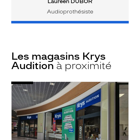
Laureen DUBOR
Audioprothésiste
Les magasins Krys
Audition
à proximité
Voir
Audioprothésiste
la
Onet-
fiche
le-
Château
-
Cc
Leclerc
-