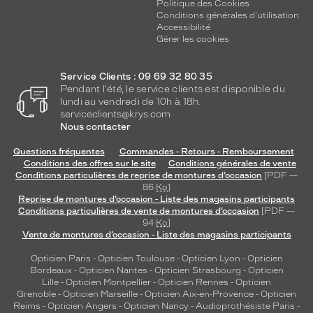
Politique des Cookies
Conditions générales d'utilisation
Accessibilité
Gérer les cookies
Service Clients : 09 69 32 80 35
Pendant l'été, le service clients est disponible du
lundi au vendredi de 10h à 18h.
serviceclients@krys.com
Nous contacter
Questions fréquentes
Commandes - Retours - Remboursement
Conditions des offres sur le site
Conditions générales de vente
Conditions particulières de reprise de montures d’occasion
[PDF —
86
Ko
]
Reprise de montures d’occasion - Liste des magasins participants
Conditions particulières de vente de montures d’occasion
[PDF —
94
Ko
]
Vente de montures d’occasion - Liste des magasins participants
Opticien Paris
-
Opticien Toulouse
-
Opticien Lyon
-
Opticien
Bordeaux
-
Opticien Nantes
-
Opticien Strasbourg
-
Opticien
Lille
-
Opticien Montpellier
-
Opticien Rennes
-
Opticien
Grenoble
-
Opticien Marseille
-
Opticien Aix-en-Provence
-
Opticien
Reims
-
Opticien Angers
-
Opticien Nancy
-
Audioprothésiste Paris
-