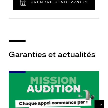
PRENDRE RENDEZ‑VOUS
Garanties et actualités
-
Leur
audition
mérite
votre
attention
SUIV