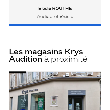
Elodie ROUTHE
Audioprothésiste
Les magasins Krys
Audition
à proximité
Voir
Audioprothésiste
la
Rodez
fiche
-
Gambetta
-
Krys
Audition