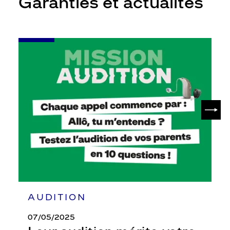
Garanties et actualités
-
Leur
audition
mérite
votre
attention
SUIV
AUDITION
07/05/2025