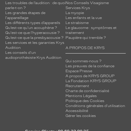
Les troubles de l’audition : de quoi
Nos Conseils Visagisme
parle-t-on ?
Services Krys
Les grandes étapes de
La myopie
l'appareillage
Les enfants et la vue
Les différents types d’appareils
Le strabisme
Qu’est-ce qu'un acouphène ?
Le glaucome : symptômes et
Qu'est-ce que l'hyperacousie ?
traitement
Qu’est-ce que la presbyacousie ?
Paupière qui tremble ?
Les services et les garanties Krys
Audition
A PROPOS DE KRYS
Les conseils d'un
audioprothésiste Krys Audition
Qui sommes-nous ?
Les preuves de la confiance
Espace Presse
A propos de KRYS GROUP
La Fondation KRYS GROUP
Recrutement
Charte de confidentialité
Mentions Légales
Politique des Cookies
Conditions générales d'utilisation
Accessibilité
Gérer les cookies