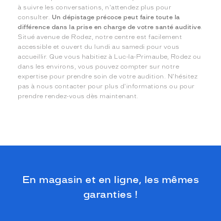
à suivre les conversations, n'attendez plus pour
consulter.
Un dépistage précoce peut faire toute la
différence dans la prise en charge de votre santé auditive
.
Situé avenue de Rodez, notre centre est facilement
accessible et ouvert du lundi au samedi pour vous
accueillir. Que vous habitiez à Luc-la-Primaube, Rodez ou
dans les environs, vous pouvez compter sur notre
expertise pour prendre soin de votre audition. N'hésitez
pas à nous contacter pour plus d'informations ou pour
prendre rendez-vous dès maintenant.
En magasin et en ligne, les mêmes
garanties !