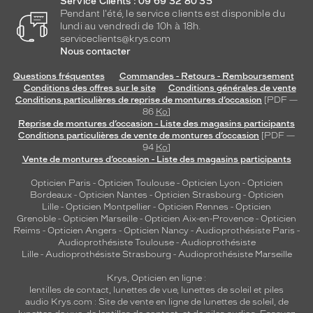
Service Clients : 09 69 32 80 35
Pendant l'été, le service clients est disponible du
lundi au vendredi de 10h à 18h.
serviceclients@krys.com
Nous contacter
Questions fréquentes
Commandes - Retours - Remboursement
Conditions des offres sur le site
Conditions générales de vente
Conditions particulières de reprise de montures d’occasion
[PDF —
86
Ko
]
Reprise de montures d’occasion - Liste des magasins participants
Conditions particulières de vente de montures d’occasion
[PDF —
94
Ko
]
Vente de montures d’occasion - Liste des magasins participants
Opticien Paris
-
Opticien Toulouse
-
Opticien Lyon
-
Opticien
Bordeaux
-
Opticien Nantes
-
Opticien Strasbourg
-
Opticien
Lille
-
Opticien Montpellier
-
Opticien Rennes
-
Opticien
Grenoble
-
Opticien Marseille
-
Opticien Aix-en-Provence
-
Opticien
Reims
-
Opticien Angers
-
Opticien Nancy
-
Audioprothésiste Paris
-
Audioprothésiste Toulouse
-
Audioprothésiste
Lille
-
Audioprothésiste Strasbourg
-
Audioprothésiste Marseille
Krys, Opticien en ligne :
lentilles de contact
,
lunettes de vue
,
lunettes de soleil
et
piles
audio
Krys.com : Site de vente en ligne de lunettes de soleil, de