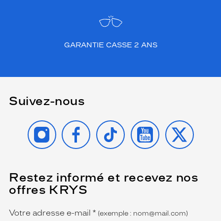
GARANTIE CASSE 2 ANS
Suivez-nous
INSTAGRAM
FACEBOOK
TIKTOK
YOUTUBE
X
Restez informé et recevez nos
(Ce
champ
offres KRYS
est
Name
obligatoire)
Votre adresse e-mail
*
(exemple : nom@mail.com)