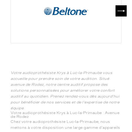
SUIV
Votre audioprothésiste Krys à Luc-la-Primaube vous
accueille pour prendre soin de votre audition. Situé
avenue de Rodez, notre centre auditif propose des
solutions personnalisées pour améliorer votre confort
auditif au quotidien. Prenez rendez-vous dès aujourd'hui
pour bénéficier de nos services et de l'expertise de notre
équipe.
Votre audioprothésiste Krys à Luc-la-Primaube : Avenue
de Rodez
Chez votre audioprothésiste Luc-la-Primaube, nous
mettons à votre disposition une large gamme d'appareils