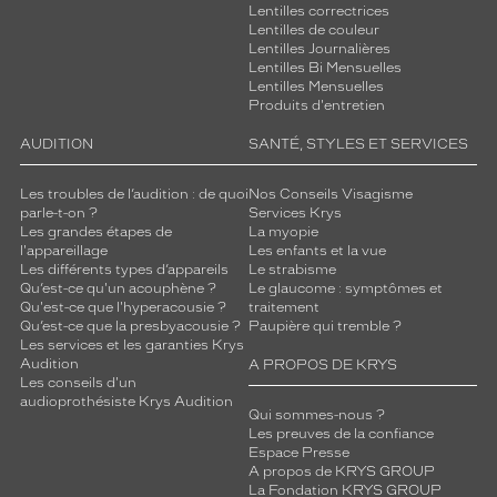
Lentilles correctrices
Lentilles de couleur
Lentilles Journalières
Lentilles Bi Mensuelles
Lentilles Mensuelles
Produits d'entretien
AUDITION
SANTÉ, STYLES ET SERVICES
Les troubles de l’audition : de quoi
Nos Conseils Visagisme
parle-t-on ?
Services Krys
Les grandes étapes de
La myopie
l'appareillage
Les enfants et la vue
Les différents types d’appareils
Le strabisme
Qu’est-ce qu'un acouphène ?
Le glaucome : symptômes et
Qu'est-ce que l'hyperacousie ?
traitement
Qu’est-ce que la presbyacousie ?
Paupière qui tremble ?
Les services et les garanties Krys
Audition
A PROPOS DE KRYS
Les conseils d'un
audioprothésiste Krys Audition
Qui sommes-nous ?
Les preuves de la confiance
Espace Presse
A propos de KRYS GROUP
La Fondation KRYS GROUP