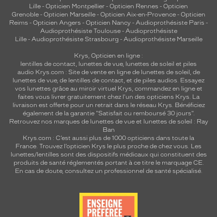
Lille
-
Opticien Montpellier
-
Opticien Rennes
-
Opticien
Grenoble
-
Opticien Marseille
-
Opticien Aix-en-Provence
-
Opticien
Reims
-
Opticien Angers
-
Opticien Nancy
-
Audioprothésiste Paris
-
Audioprothésiste Toulouse
-
Audioprothésiste
Lille
-
Audioprothésiste Strasbourg
-
Audioprothésiste Marseille
Krys, Opticien en ligne :
lentilles de contact
,
lunettes de vue
,
lunettes de soleil
et
piles
audio
Krys.com : Site de vente en ligne de lunettes de soleil, de
lunettes de vue, de
lentilles de contact
, et de piles audios. Essayez
vos lunettes grâce au miroir virtuel Krys, commandez en ligne et
faites vous livrer gratuitement chez l'un des opticiens Krys. La
livraison est offerte pour un retrait dans le réseau Krys. Bénéficiez
également de la garantie "Satisfait ou remboursé 30 jours".
Retrouvez nos marques de lunettes de vue et
lunettes de soleil : Ray
Ban
Krys.com : C’est aussi plus de 1000 opticiens dans toute la
France.
Trouvez l’opticien Krys le plus proche de chez vous
. Les
lunettes/lentilles sont des dispositifs médicaux qui constituent des
produits de santé réglementés portant à ce titre le marquage CE.
En cas de doute, consultez un professionnel de santé spécialisé.