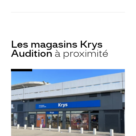
Les magasins Krys
Audition
à proximité
Voir
Audioprothésiste
la
Vitrolles
fiche
-
Cc
Carrefour
-
Krys
Audition