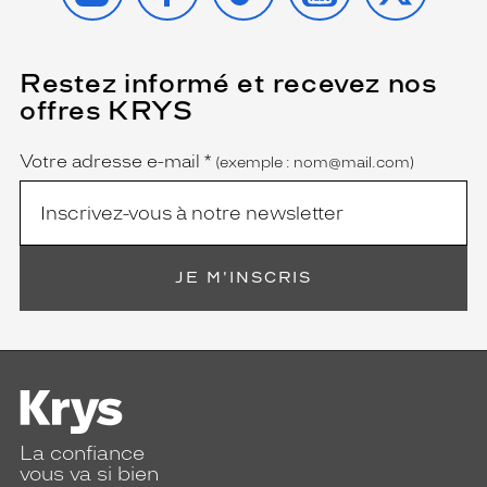
Restez informé et recevez nos
(Ce
champ
offres KRYS
est
Name
obligatoire)
Votre adresse e-mail
*
(exemple : nom@mail.com)
JE M'INSCRIS
La confiance
vous va si bien