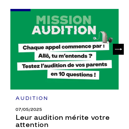
-
Leur
audition
mérite
votre
attention
SUIV
AUDITION
07/05/2025
Leur audition mérite votre
attention