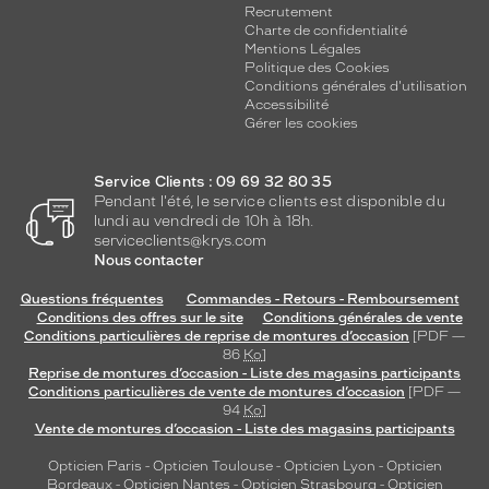
Recrutement
Charte de confidentialité
Mentions Légales
Politique des Cookies
Conditions générales d'utilisation
Accessibilité
Gérer les cookies
Service Clients : 09 69 32 80 35
Pendant l'été, le service clients est disponible du
lundi au vendredi de 10h à 18h.
serviceclients@krys.com
Nous contacter
Questions fréquentes
Commandes - Retours - Remboursement
Conditions des offres sur le site
Conditions générales de vente
Conditions particulières de reprise de montures d’occasion
[PDF —
86
Ko
]
Reprise de montures d’occasion - Liste des magasins participants
Conditions particulières de vente de montures d’occasion
[PDF —
94
Ko
]
Vente de montures d’occasion - Liste des magasins participants
Opticien Paris
-
Opticien Toulouse
-
Opticien Lyon
-
Opticien
Bordeaux
-
Opticien Nantes
-
Opticien Strasbourg
-
Opticien