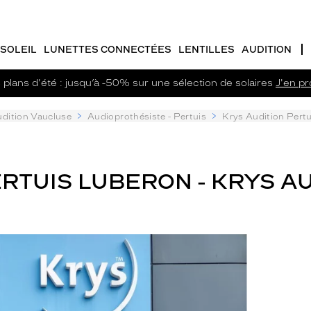
SOLEIL
LUNETTES CONNECTÉES
LENTILLES
AUDITION
plans d'été : jusqu’à -50% sur une sélection de solaires
J'en pro
dition Vaucluse
Audioprothésiste - Pertuis
Krys Audition Pert
RTUIS LUBERON - KRYS AU