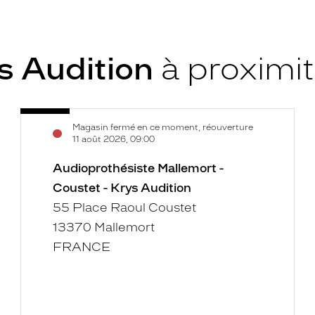
s Audition
à proximi
Audioprothésiste
Voir
Magasin fermé en ce moment, réouverture
Mallemort
la
11 août 2026, 09:00
-
fiche
Coustet
Audioprothésiste Mallemort -
-
Coustet - Krys Audition
Krys
55 Place Raoul Coustet
Audition
13370 Mallemort
FRANCE