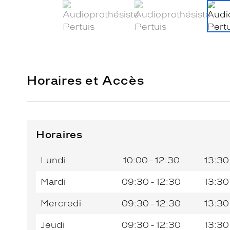
Horaires et Accès
Horaires
Horaires
Jour de
Horaires
de
la
du
l’après-
Lundi
10:00 - 12:30
13:30
semaine
matin
midi
Mardi
09:30 - 12:30
13:30
Mercredi
09:30 - 12:30
13:30
Jeudi
09:30 - 12:30
13:30