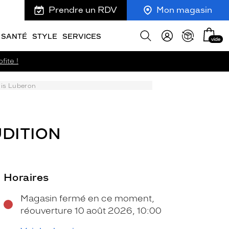
Prendre un RDV
Mon magasin
Mon
Afficher
SANTÉ
STYLE
SERVICES
vide
panie
la
recherche
fite !
uis Luberon
DITION
Horaires
Magasin fermé en ce moment,
réouverture 10 août 2026, 10:00