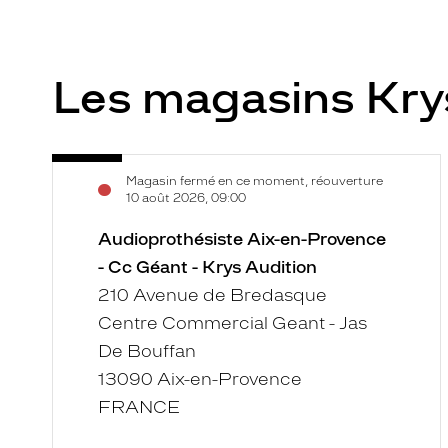
Les magasins Kry
Audioprothésiste
Voir
Magasin fermé en ce moment, réouverture
Aix-
la
10 août 2026, 09:00
en-
fiche
Provence
Audioprothésiste Aix-en-Provence
-
- Cc Géant - Krys Audition
Cc
210 Avenue de Bredasque
Géant
Centre Commercial Geant - Jas
-
De Bouffan
Krys
13090 Aix-en-Provence
Audition
FRANCE