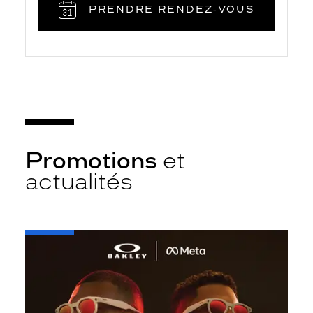
PRENDRE RENDEZ‑VOUS
Promotions
et
actualités
-
Oakley
META