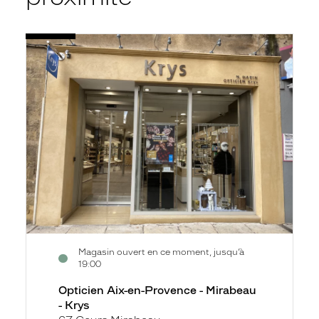
Voir
Opticien
la
Aix-
fiche
en-
Provence
-
Mirabeau
-
Krys
Magasin ouvert en ce moment, jusqu’à
19:00
Opticien Aix-en-Provence - Mirabeau
- Krys