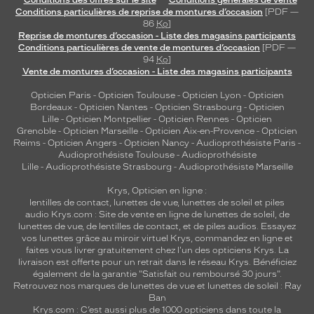
Conditions des offres sur le site
Conditions générales de vente
Conditions particulières de reprise de montures d’occasion
[PDF —
86
Ko
]
Reprise de montures d’occasion - Liste des magasins participants
Conditions particulières de vente de montures d’occasion
[PDF —
94
Ko
]
Vente de montures d’occasion - Liste des magasins participants
Opticien Paris
-
Opticien Toulouse
-
Opticien Lyon
-
Opticien
Bordeaux
-
Opticien Nantes
-
Opticien Strasbourg
-
Opticien
Lille
-
Opticien Montpellier
-
Opticien Rennes
-
Opticien
Grenoble
-
Opticien Marseille
-
Opticien Aix-en-Provence
-
Opticien
Reims
-
Opticien Angers
-
Opticien Nancy
-
Audioprothésiste Paris
-
Audioprothésiste Toulouse
-
Audioprothésiste
Lille
-
Audioprothésiste Strasbourg
-
Audioprothésiste Marseille
Krys, Opticien en ligne :
lentilles de contact
,
lunettes de vue
,
lunettes de soleil
et
piles
audio
Krys.com : Site de vente en ligne de lunettes de soleil, de
lunettes de vue, de
lentilles de contact
, et de piles audios. Essayez
vos lunettes grâce au miroir virtuel Krys, commandez en ligne et
faites vous livrer gratuitement chez l'un des opticiens Krys. La
livraison est offerte pour un retrait dans le réseau Krys. Bénéficiez
également de la garantie "Satisfait ou remboursé 30 jours".
Retrouvez nos marques de lunettes de vue et
lunettes de soleil : Ray
Ban
Krys.com : C’est aussi plus de 1000 opticiens dans toute la