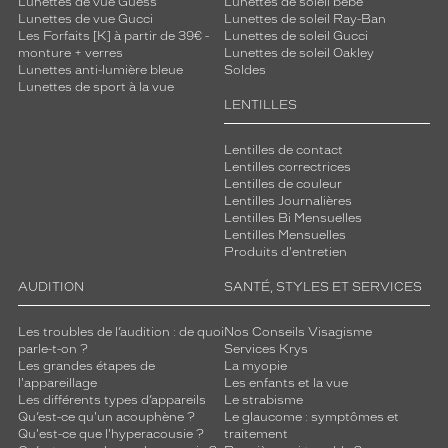
Lunettes de vue Guess
Lunettes de soleil bébé
Lunettes de vue Gucci
Lunettes de soleil Ray-Ban
Les Forfaits [K] à partir de 39€ -
Lunettes de soleil Gucci
monture + verres
Lunettes de soleil Oakley
Lunettes anti-lumière bleue
Soldes
Lunettes de sport à la vue
LENTILLES
Lentilles de contact
Lentilles correctrices
Lentilles de couleur
Lentilles Journalières
Lentilles Bi Mensuelles
Lentilles Mensuelles
Produits d'entretien
AUDITION
SANTÉ, STYLES ET SERVICES
Les troubles de l’audition : de quoi
Nos Conseils Visagisme
parle-t-on ?
Services Krys
Les grandes étapes de
La myopie
l'appareillage
Les enfants et la vue
Les différents types d’appareils
Le strabisme
Qu’est-ce qu'un acouphène ?
Le glaucome : symptômes et
Qu'est-ce que l'hyperacousie ?
traitement