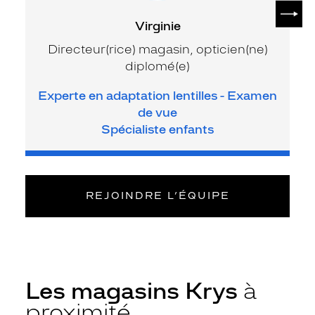
SUIV
Virginie
Directeur(rice) magasin, opticien(ne)
diplomé(e)
Experte en adaptation lentilles - Examen
de vue
Spécialiste enfants
REJOINDRE L’ÉQUIPE
Les magasins Krys
à
proximité