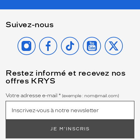
Suivez-nous
INSTAGRAM
FACEBOOK
TIKTOK
YOUTUBE
X
Restez informé et recevez nos
(Ce
champ
offres KRYS
est
Name
obligatoire)
Votre adresse e-mail
*
(exemple : nom@mail.com)
JE M'INSCRIS