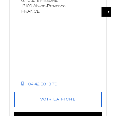
67 Cours Mirabeau
13100 Aix-en-Provence
SUIV
FRANCE
04 42 38 13 70
VOIR LA FICHE