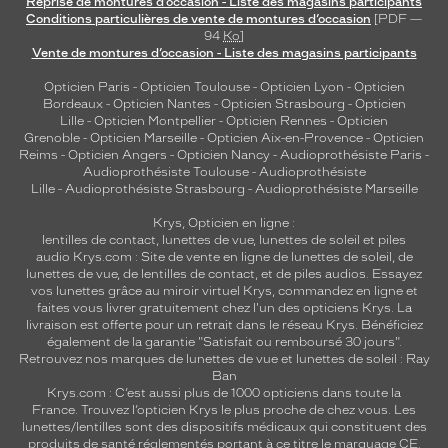
Reprise de montures d’occasion - Liste des magasins participants
Conditions particulières de vente de montures d’occasion
[PDF —
94
Ko
]
Vente de montures d’occasion - Liste des magasins participants
Opticien Paris
-
Opticien Toulouse
-
Opticien Lyon
-
Opticien
Bordeaux
-
Opticien Nantes
-
Opticien Strasbourg
-
Opticien
Lille
-
Opticien Montpellier
-
Opticien Rennes
-
Opticien
Grenoble
-
Opticien Marseille
-
Opticien Aix-en-Provence
-
Opticien
Reims
-
Opticien Angers
-
Opticien Nancy
-
Audioprothésiste Paris
-
Audioprothésiste Toulouse
-
Audioprothésiste
Lille
-
Audioprothésiste Strasbourg
-
Audioprothésiste Marseille
Krys, Opticien en ligne :
lentilles de contact
,
lunettes de vue
,
lunettes de soleil
et
piles
audio
Krys.com : Site de vente en ligne de lunettes de soleil, de
lunettes de vue, de
lentilles de contact
, et de piles audios. Essayez
vos lunettes grâce au miroir virtuel Krys, commandez en ligne et
faites vous livrer gratuitement chez l'un des opticiens Krys. La
livraison est offerte pour un retrait dans le réseau Krys. Bénéficiez
également de la garantie "Satisfait ou remboursé 30 jours".
Retrouvez nos marques de lunettes de vue et
lunettes de soleil : Ray
Ban
Krys.com : C’est aussi plus de 1000 opticiens dans toute la
France.
Trouvez l’opticien Krys le plus proche de chez vous
. Les
lunettes/lentilles sont des dispositifs médicaux qui constituent des
produits de santé réglementés portant à ce titre le marquage CE.