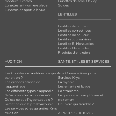
monture + verres
Lunettes de soleil Oakley
Lunettes anti-lumière bleue
Soldes
Lunettes de sport à la vue
LENTILLES
Lentilles de contact
Lentilles correctrices
Lentilles de couleur
Lentilles Journalières
Lentilles Bi Mensuelles
Lentilles Mensuelles
Produits d'entretien
AUDITION
SANTÉ, STYLES ET SERVICES
Les troubles de l’audition : de quoi
Nos Conseils Visagisme
parle-t-on ?
Services Krys
Les grandes étapes de
La myopie
l'appareillage
Les enfants et la vue
Les différents types d’appareils
Le strabisme
Qu’est-ce qu'un acouphène ?
Le glaucome : symptômes et
Qu'est-ce que l'hyperacousie ?
traitement
Qu’est-ce que la presbyacousie ?
Paupière qui tremble ?
Les services et les garanties Krys
Audition
A PROPOS DE KRYS