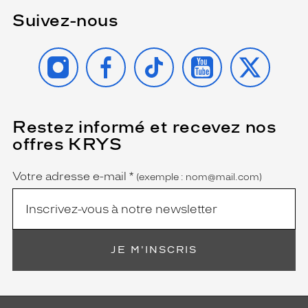
Suivez-nous
INSTAGRAM
FACEBOOK
TIKTOK
YOUTUBE
X
Restez informé et recevez nos
(Ce
champ
offres KRYS
est
Name
obligatoire)
Votre adresse e-mail
*
(exemple : nom@mail.com)
JE M'INSCRIS