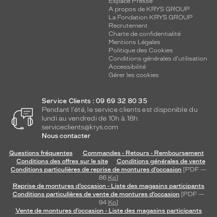
Espace Presse
A propos de KRYS GROUP
La Fondation KRYS GROUP
Recrutement
Charte de confidentialité
Mentions Légales
Politique des Cookies
Conditions générales d'utilisation
Accessibilité
Gérer les cookies
Service Clients : 09 69 32 80 35
Pendant l'été, le service clients est disponible du
lundi au vendredi de 10h à 18h.
serviceclients@krys.com
Nous contacter
Questions fréquentes
Commandes - Retours - Remboursement
Conditions des offres sur le site
Conditions générales de vente
Conditions particulières de reprise de montures d’occasion
[PDF —
86
Ko
]
Reprise de montures d’occasion - Liste des magasins participants
Conditions particulières de vente de montures d’occasion
[PDF —
94
Ko
]
Vente de montures d’occasion - Liste des magasins participants