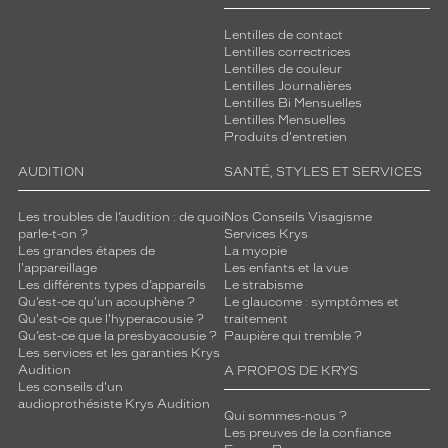
Lentilles de contact
Lentilles correctrices
Lentilles de couleur
Lentilles Journalières
Lentilles Bi Mensuelles
Lentilles Mensuelles
Produits d'entretien
AUDITION
SANTÉ, STYLES ET SERVICES
Les troubles de l’audition : de quoi
Nos Conseils Visagisme
parle-t-on ?
Services Krys
Les grandes étapes de
La myopie
l'appareillage
Les enfants et la vue
Les différents types d’appareils
Le strabisme
Qu’est-ce qu'un acouphène ?
Le glaucome : symptômes et
Qu'est-ce que l'hyperacousie ?
traitement
Qu’est-ce que la presbyacousie ?
Paupière qui tremble ?
Les services et les garanties Krys
Audition
A PROPOS DE KRYS
Les conseils d'un
audioprothésiste Krys Audition
Qui sommes-nous ?
Les preuves de la confiance