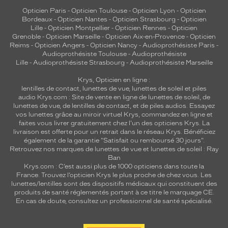
Opticien Paris
-
Opticien Toulouse
-
Opticien Lyon
-
Opticien
Bordeaux
-
Opticien Nantes
-
Opticien Strasbourg
-
Opticien
Lille
-
Opticien Montpellier
-
Opticien Rennes
-
Opticien
Grenoble
-
Opticien Marseille
-
Opticien Aix-en-Provence
-
Opticien
Reims
-
Opticien Angers
-
Opticien Nancy
-
Audioprothésiste Paris
-
Audioprothésiste Toulouse
-
Audioprothésiste
Lille
-
Audioprothésiste Strasbourg
-
Audioprothésiste Marseille
Krys, Opticien en ligne :
lentilles de contact
,
lunettes de vue
,
lunettes de soleil
et
piles
audio
Krys.com : Site de vente en ligne de lunettes de soleil, de
lunettes de vue, de
lentilles de contact
, et de piles audios. Essayez
vos lunettes grâce au miroir virtuel Krys, commandez en ligne et
faites vous livrer gratuitement chez l'un des opticiens Krys. La
livraison est offerte pour un retrait dans le réseau Krys. Bénéficiez
également de la garantie "Satisfait ou remboursé 30 jours".
Retrouvez nos marques de lunettes de vue et
lunettes de soleil : Ray
Ban
Krys.com : C’est aussi plus de 1000 opticiens dans toute la
France.
Trouvez l’opticien Krys le plus proche de chez vous
. Les
lunettes/lentilles sont des dispositifs médicaux qui constituent des
produits de santé réglementés portant à ce titre le marquage CE.
En cas de doute, consultez un professionnel de santé spécialisé.