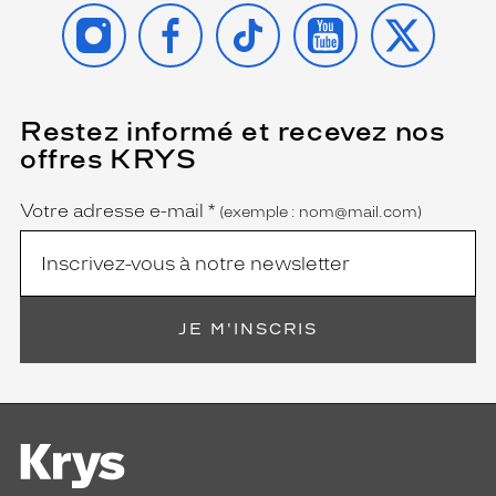
INSTAGRAM
FACEBOOK
TIKTOK
YOUTUBE
X
Restez informé et recevez nos
(Ce
champ
offres KRYS
est
Name
obligatoire)
Votre adresse e-mail
*
(exemple : nom@mail.com)
JE M'INSCRIS