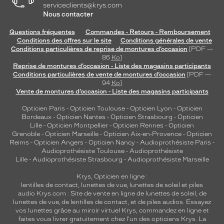
serviceclients@krys.com
Nous contacter
Questions fréquentes
Commandes - Retours - Remboursement
Conditions des offres sur le site
Conditions générales de vente
Conditions particulières de reprise de montures d’occasion
[PDF —
86
Ko
]
Reprise de montures d’occasion - Liste des magasins participants
Conditions particulières de vente de montures d’occasion
[PDF —
94
Ko
]
Vente de montures d’occasion - Liste des magasins participants
Opticien Paris
-
Opticien Toulouse
-
Opticien Lyon
-
Opticien
Bordeaux
-
Opticien Nantes
-
Opticien Strasbourg
-
Opticien
Lille
-
Opticien Montpellier
-
Opticien Rennes
-
Opticien
Grenoble
-
Opticien Marseille
-
Opticien Aix-en-Provence
-
Opticien
Reims
-
Opticien Angers
-
Opticien Nancy
-
Audioprothésiste Paris
-
Audioprothésiste Toulouse
-
Audioprothésiste
Lille
-
Audioprothésiste Strasbourg
-
Audioprothésiste Marseille
Krys, Opticien en ligne :
lentilles de contact
,
lunettes de vue
,
lunettes de soleil
et
piles
audio
Krys.com : Site de vente en ligne de lunettes de soleil, de
lunettes de vue, de
lentilles de contact
, et de piles audios. Essayez
vos lunettes grâce au miroir virtuel Krys, commandez en ligne et
faites vous livrer gratuitement chez l'un des opticiens Krys. La