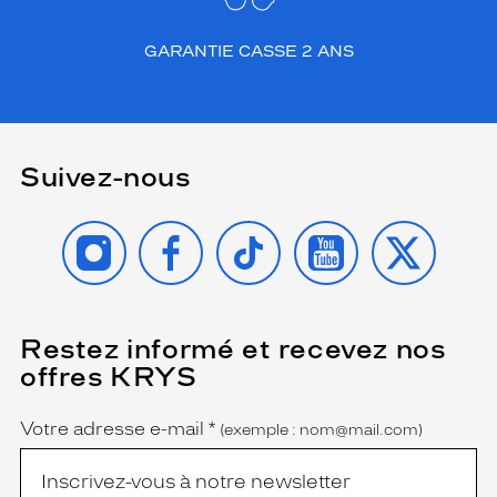
GARANTIE CASSE 2 ANS
Suivez-nous
INSTAGRAM
FACEBOOK
TIKTOK
YOUTUBE
X
Restez informé et recevez nos
(Ce
champ
offres KRYS
est
Name
obligatoire)
Votre adresse e-mail
*
(exemple : nom@mail.com)