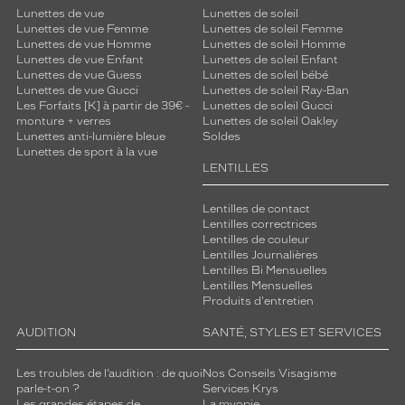
Lunettes de vue
Lunettes de soleil
Lunettes de vue Femme
Lunettes de soleil Femme
Lunettes de vue Homme
Lunettes de soleil Homme
Lunettes de vue Enfant
Lunettes de soleil Enfant
Lunettes de vue Guess
Lunettes de soleil bébé
Lunettes de vue Gucci
Lunettes de soleil Ray-Ban
Les Forfaits [K] à partir de 39€ -
Lunettes de soleil Gucci
monture + verres
Lunettes de soleil Oakley
Lunettes anti-lumière bleue
Soldes
Lunettes de sport à la vue
LENTILLES
Lentilles de contact
Lentilles correctrices
Lentilles de couleur
Lentilles Journalières
Lentilles Bi Mensuelles
Lentilles Mensuelles
Produits d'entretien
AUDITION
SANTÉ, STYLES ET SERVICES
Les troubles de l’audition : de quoi
Nos Conseils Visagisme
parle-t-on ?
Services Krys
Les grandes étapes de
La myopie