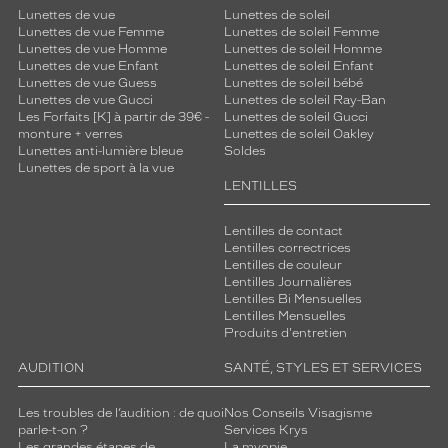
Lunettes de vue
Lunettes de soleil
Lunettes de vue Femme
Lunettes de soleil Femme
Lunettes de vue Homme
Lunettes de soleil Homme
Lunettes de vue Enfant
Lunettes de soleil Enfant
Lunettes de vue Guess
Lunettes de soleil bébé
Lunettes de vue Gucci
Lunettes de soleil Ray-Ban
Les Forfaits [K] à partir de 39€ -
Lunettes de soleil Gucci
monture + verres
Lunettes de soleil Oakley
Lunettes anti-lumière bleue
Soldes
Lunettes de sport à la vue
LENTILLES
Lentilles de contact
Lentilles correctrices
Lentilles de couleur
Lentilles Journalières
Lentilles Bi Mensuelles
Lentilles Mensuelles
Produits d'entretien
AUDITION
SANTÉ, STYLES ET SERVICES
Les troubles de l’audition : de quoi
Nos Conseils Visagisme
parle-t-on ?
Services Krys
Les grandes étapes de
La myopie