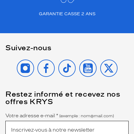
GARANTIE CASSE 2 ANS
Suivez-nous
INSTAGRAM
FACEBOOK
TIKTOK
YOUTUBE
X
Restez informé et recevez nos
(Ce
champ
offres KRYS
est
Name
obligatoire)
Votre adresse e-mail
*
(exemple : nom@mail.com)