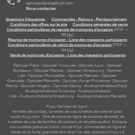
serviceclients@krys.com
Nous contacter
Questions fréquentes
Commandes - Retours - Remboursement
Conditions des offres sur le site
Conditions générales de vente
Conditions particulières de reprise de montures d’occasion
[PDF —
86
Ko
]
Reprise de montures d’occasion - Liste des magasins participants
Conditions particulières de vente de montures d’occasion
[PDF —
94
Ko
]
Vente de montures d’occasion - Liste des magasins participants
Opticien Paris
-
Opticien Toulouse
-
Opticien Lyon
-
Opticien
Bordeaux
-
Opticien Nantes
-
Opticien Strasbourg
-
Opticien
Lille
-
Opticien Montpellier
-
Opticien Rennes
-
Opticien
Grenoble
-
Opticien Marseille
-
Opticien Aix-en-Provence
-
Opticien
Reims
-
Opticien Angers
-
Opticien Nancy
-
Audioprothésiste Paris
-
Audioprothésiste Toulouse
-
Audioprothésiste
Lille
-
Audioprothésiste Strasbourg
-
Audioprothésiste Marseille
Krys, Opticien en ligne :
lentilles de contact
,
lunettes de vue
,
lunettes de soleil
et
piles
audio
Krys.com : Site de vente en ligne de lunettes de soleil, de
lunettes de vue, de
lentilles de contact
, et de piles audios. Essayez
vos lunettes grâce au miroir virtuel Krys, commandez en ligne et
faites vous livrer gratuitement chez l'un des opticiens Krys. La