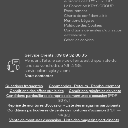
A propos de KRYS GROUP
La Fondation KRYS GROUP
Recrutement
Charte de confidentialité
Mentions Légales
Politique des Cookies
Conditions générales d'utilisation
Accessibilité
Gérer les cookies
Service Clients : 09 69 32 80 35
Pendant l'été, le service clients est disponible du
lundi au vendredi de 10h à 18h.
serviceclients@krys.com
Nous contacter
Questions fréquentes
Commandes - Retours - Remboursement
Conditions des offres sur le site
Conditions générales de vente
Conditions particulières de reprise de montures d’occasion
[PDF —
86
Ko
]
Reprise de montures d’occasion - Liste des magasins participants
Conditions particulières de vente de montures d’occasion
[PDF —
94
Ko
]
Vente de montures d’occasion - Liste des magasins participants