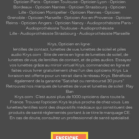
Opticien Paris
-
Opticien Toulouse
-
Opticien Lyon
-
Opticien
Bordeaux
-
Opticien Nantes
-
Opticien Strasbourg
-
Opticien
Lille
-
Opticien Montpellier
-
Opticien Rennes
-
Opticien
Grenoble
-
Opticien Marseille
-
Opticien Aix-en-Provence
-
Opticien
Reims
-
Opticien Angers
-
Opticien Nancy
-
Audioprothésiste Paris
-
Audioprothésiste Toulouse
-
Audioprothésiste
Lille
-
Audioprothésiste Strasbourg
-
Audioprothésiste Marseille
Krys, Opticien en ligne :
lentilles de contact
,
lunettes de vue
,
lunettes de soleil
et
piles
audio
Krys.com : Site de vente en ligne de lunettes de soleil, de
lunettes de vue, de
lentilles de contact
, et de piles audios. Essayez
vos lunettes grâce au miroir virtuel Krys, commandez en ligne et
faites vous livrer gratuitement chez l'un des opticiens Krys. La
livraison est offerte pour un retrait dans le réseau Krys. Bénéficiez
également de la garantie "Satisfait ou remboursé 30 jours".
Retrouvez nos marques de lunettes de vue et
lunettes de soleil : Ray
Ban
Krys.com : C’est aussi plus de 1000 opticiens dans toute la
France.
Trouvez l’opticien Krys le plus proche de chez vous
. Les
lunettes/lentilles sont des dispositifs médicaux qui constituent des
produits de santé réglementés portant à ce titre le marquage CE.
En cas de doute, consultez un professionnel de santé spécialisé.