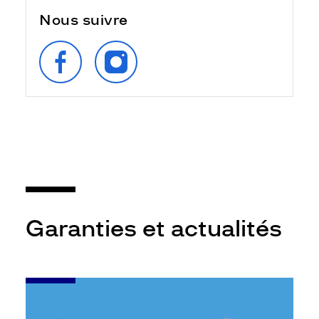
Nous suivre
SUIVEZ‑NOUS
SUIVEZ‑NOUS
SUR
SUR
FACEBOOK
INSTAGRAM
Garanties et actualités
-
Bilan
auditif