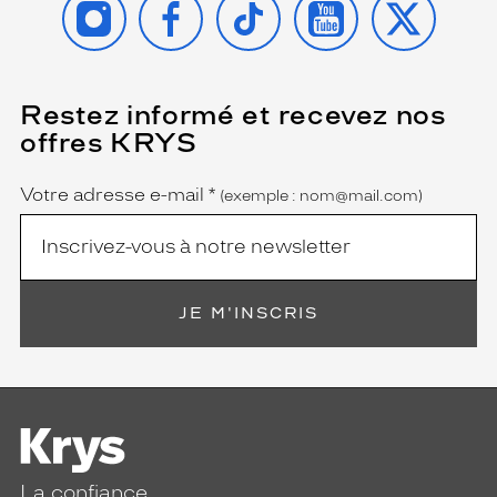
Restez informé et recevez nos
(Ce
champ
offres KRYS
est
Name
obligatoire)
Votre adresse e-mail
*
(exemple : nom@mail.com)
JE M'INSCRIS
La confiance