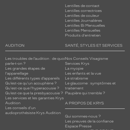
Lentilles de contact
Lentilles correctrices
Lentilles de couleur
Lentilles Journalières
Lentilles Bi Mensuelles
Lentilles Mensuelles
Produits d'entretien
AUDITION
SANTÉ, STYLES ET SERVICES
Les troubles de l’audition : de quoi
Nos Conseils Visagisme
parle-t-on ?
Services Krys
Les grandes étapes de
La myopie
l'appareillage
Les enfants et la vue
Les différents types d’appareils
Le strabisme
Qu’est-ce qu'un acouphène ?
Le glaucome : symptômes et
Qu'est-ce que l'hyperacousie ?
traitement
Qu’est-ce que la presbyacousie ?
Paupière qui tremble ?
Les services et les garanties Krys
Audition
A PROPOS DE KRYS
Les conseils d'un
audioprothésiste Krys Audition
Qui sommes-nous ?
Les preuves de la confiance
Espace Presse