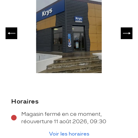
PRÉCÉDENT
SUIV
Horaires
Magasin fermé en ce moment,
réouverture 11 août 2026, 09:30
Voir les horaires