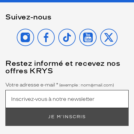
Suivez-nous
INSTAGRAM
FACEBOOK
TIKTOK
YOUTUBE
X
Restez informé et recevez nos
(Ce
champ
offres KRYS
est
Name
obligatoire)
Votre adresse e-mail
*
(exemple : nom@mail.com)
JE M'INSCRIS