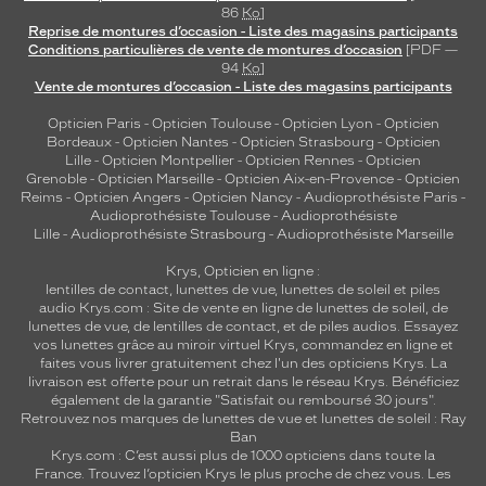
86
Ko
]
Reprise de montures d’occasion - Liste des magasins participants
Conditions particulières de vente de montures d’occasion
[PDF —
94
Ko
]
Vente de montures d’occasion - Liste des magasins participants
Opticien Paris
-
Opticien Toulouse
-
Opticien Lyon
-
Opticien
Bordeaux
-
Opticien Nantes
-
Opticien Strasbourg
-
Opticien
Lille
-
Opticien Montpellier
-
Opticien Rennes
-
Opticien
Grenoble
-
Opticien Marseille
-
Opticien Aix-en-Provence
-
Opticien
Reims
-
Opticien Angers
-
Opticien Nancy
-
Audioprothésiste Paris
-
Audioprothésiste Toulouse
-
Audioprothésiste
Lille
-
Audioprothésiste Strasbourg
-
Audioprothésiste Marseille
Krys, Opticien en ligne :
lentilles de contact
,
lunettes de vue
,
lunettes de soleil
et
piles
audio
Krys.com : Site de vente en ligne de lunettes de soleil, de
lunettes de vue, de
lentilles de contact
, et de piles audios. Essayez
vos lunettes grâce au miroir virtuel Krys, commandez en ligne et
faites vous livrer gratuitement chez l'un des opticiens Krys. La
livraison est offerte pour un retrait dans le réseau Krys. Bénéficiez
également de la garantie "Satisfait ou remboursé 30 jours".
Retrouvez nos marques de lunettes de vue et
lunettes de soleil : Ray
Ban
Krys.com : C’est aussi plus de 1000 opticiens dans toute la
France.
Trouvez l’opticien Krys le plus proche de chez vous
. Les