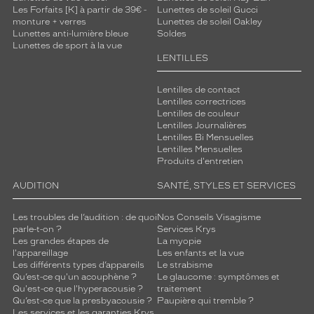
Les Forfaits [K] à partir de 39€ -
Lunettes de soleil Gucci
monture + verres
Lunettes de soleil Oakley
Lunettes anti-lumière bleue
Soldes
Lunettes de sport à la vue
LENTILLES
Lentilles de contact
Lentilles correctrices
Lentilles de couleur
Lentilles Journalières
Lentilles Bi Mensuelles
Lentilles Mensuelles
Produits d'entretien
AUDITION
SANTÉ, STYLES ET SERVICES
Les troubles de l’audition : de quoi
Nos Conseils Visagisme
parle-t-on ?
Services Krys
Les grandes étapes de
La myopie
l'appareillage
Les enfants et la vue
Les différents types d’appareils
Le strabisme
Qu’est-ce qu'un acouphène ?
Le glaucome : symptômes et
Qu'est-ce que l'hyperacousie ?
traitement
Qu’est-ce que la presbyacousie ?
Paupière qui tremble ?
Les services et les garanties Krys