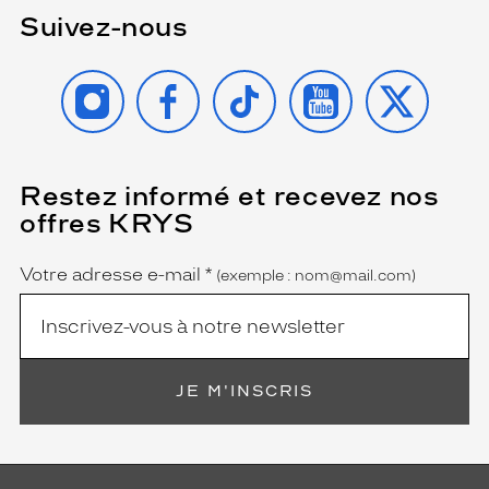
Suivez-nous
INSTAGRAM
FACEBOOK
TIKTOK
YOUTUBE
X
Restez informé et recevez nos
(Ce
champ
offres KRYS
est
Name
obligatoire)
Votre adresse e-mail
*
(exemple : nom@mail.com)
JE M'INSCRIS