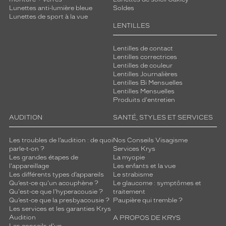
Lunettes anti-lumière bleue
Soldes
Lunettes de sport à la vue
LENTILLES
Lentilles de contact
Lentilles correctrices
Lentilles de couleur
Lentilles Journalières
Lentilles Bi Mensuelles
Lentilles Mensuelles
Produits d'entretien
AUDITION
SANTÉ, STYLES ET SERVICES
Les troubles de l’audition : de quoi
Nos Conseils Visagisme
parle-t-on ?
Services Krys
Les grandes étapes de
La myopie
l'appareillage
Les enfants et la vue
Les différents types d’appareils
Le strabisme
Qu’est-ce qu'un acouphène ?
Le glaucome : symptômes et
Qu'est-ce que l'hyperacousie ?
traitement
Qu’est-ce que la presbyacousie ?
Paupière qui tremble ?
Les services et les garanties Krys
Audition
A PROPOS DE KRYS