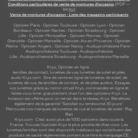
Conditions particulières de vente de montures d’occasion
[PDF —
94
Ko
]
Vente de montures d’occasion - Liste des magasins participants
Opticien Paris
-
Opticien Toulouse
-
Opticien Lyon
-
Opticien
Bordeaux
-
Opticien Nantes
-
Opticien Strasbourg
-
Opticien
Lille
-
Opticien Montpellier
-
Opticien Rennes
-
Opticien
Grenoble
-
Opticien Marseille
-
Opticien Aix-en-Provence
-
Opticien
Reims
-
Opticien Angers
-
Opticien Nancy
-
Audioprothésiste Paris
-
Audioprothésiste Toulouse
-
Audioprothésiste
Lille
-
Audioprothésiste Strasbourg
-
Audioprothésiste Marseille
Krys, Opticien en ligne :
lentilles de contact
,
lunettes de vue
,
lunettes de soleil
et
piles
audio
Krys.com : Site de vente en ligne de lunettes de soleil, de
lunettes de vue, de
lentilles de contact
, et de piles audios. Essayez
vos lunettes grâce au miroir virtuel Krys, commandez en ligne et
faites vous livrer gratuitement chez l'un des opticiens Krys. La
livraison est offerte pour un retrait dans le réseau Krys. Bénéficiez
également de la garantie "Satisfait ou remboursé 30 jours".
Retrouvez nos marques de lunettes de vue et
lunettes de soleil : Ray
Ban
Krys.com : C’est aussi plus de 1000 opticiens dans toute la
France.
Trouvez l’opticien Krys le plus proche de chez vous
. Les
lunettes/lentilles sont des dispositifs médicaux qui constituent des
produits de santé réglementés portant à ce titre le marquage CE.