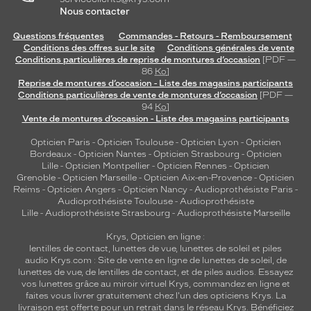
Nous contacter
Questions fréquentes
Commandes - Retours - Remboursement
Conditions des offres sur le site
Conditions générales de vente
Conditions particulières de reprise de montures d’occasion
[PDF —
86
Ko
]
Reprise de montures d’occasion - Liste des magasins participants
Conditions particulières de vente de montures d’occasion
[PDF —
94
Ko
]
Vente de montures d’occasion - Liste des magasins participants
Opticien Paris
-
Opticien Toulouse
-
Opticien Lyon
-
Opticien
Bordeaux
-
Opticien Nantes
-
Opticien Strasbourg
-
Opticien
Lille
-
Opticien Montpellier
-
Opticien Rennes
-
Opticien
Grenoble
-
Opticien Marseille
-
Opticien Aix-en-Provence
-
Opticien
Reims
-
Opticien Angers
-
Opticien Nancy
-
Audioprothésiste Paris
-
Audioprothésiste Toulouse
-
Audioprothésiste
Lille
-
Audioprothésiste Strasbourg
-
Audioprothésiste Marseille
Krys, Opticien en ligne :
lentilles de contact
,
lunettes de vue
,
lunettes de soleil
et
piles
audio
Krys.com : Site de vente en ligne de lunettes de soleil, de
lunettes de vue, de
lentilles de contact
, et de piles audios. Essayez
vos lunettes grâce au miroir virtuel Krys, commandez en ligne et
faites vous livrer gratuitement chez l'un des opticiens Krys. La
livraison est offerte pour un retrait dans le réseau Krys. Bénéficiez