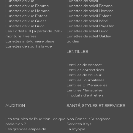
Lunettes de vue
Lunettes de soleil
Lunettes de vue Femme
Lunettes de soleil Femme
Lunettes de vue Homme
Lunettes de soleil Homme
Lunettes de vue Enfant
Lunettes de soleil Enfant
Lunettes de vue Guess
Lunettes de soleil bébé
Lunettes de vue Gucci
Lunettes de soleil Ray-Ban
Les Forfaits [K] à partir de 39€ -
Lunettes de soleil Gucci
monture + verres
Lunettes de soleil Oakley
Lunettes anti-lumière bleue
Soldes
Lunettes de sport à la vue
LENTILLES
Lentilles de contact
Lentilles correctrices
Lentilles de couleur
Lentilles Journalières
Lentilles Bi Mensuelles
Lentilles Mensuelles
Produits d'entretien
AUDITION
SANTÉ, STYLES ET SERVICES
Les troubles de l’audition : de quoi
Nos Conseils Visagisme
parle-t-on ?
Services Krys
Les grandes étapes de
La myopie