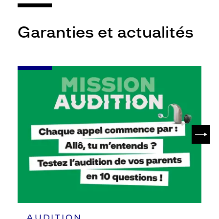
Garanties et actualités
-
Leur
audition
mérite
votre
attention
SUIV
AUDITION