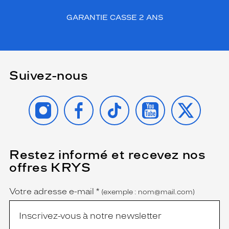
GARANTIE CASSE 2 ANS
Suivez-nous
INSTAGRAM
FACEBOOK
TIKTOK
YOUTUBE
X
Restez informé et recevez nos
(Ce
champ
offres KRYS
est
Name
obligatoire)
Votre adresse e-mail
*
(exemple : nom@mail.com)