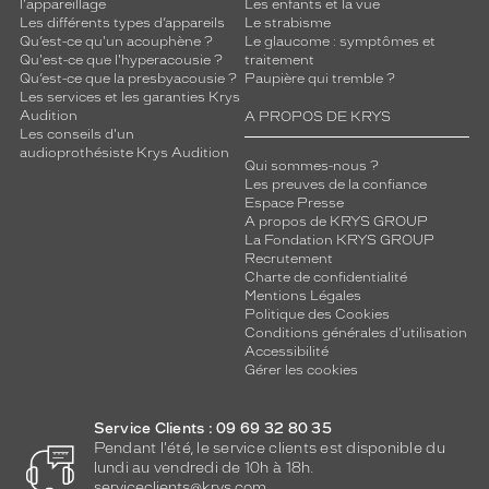
l'appareillage
Les enfants et la vue
Les différents types d’appareils
Le strabisme
Qu’est-ce qu'un acouphène ?
Le glaucome : symptômes et
Qu'est-ce que l'hyperacousie ?
traitement
Qu’est-ce que la presbyacousie ?
Paupière qui tremble ?
Les services et les garanties Krys
Audition
A PROPOS DE KRYS
Les conseils d'un
audioprothésiste Krys Audition
Qui sommes-nous ?
Les preuves de la confiance
Espace Presse
A propos de KRYS GROUP
La Fondation KRYS GROUP
Recrutement
Charte de confidentialité
Mentions Légales
Politique des Cookies
Conditions générales d'utilisation
Accessibilité
Gérer les cookies
Service Clients : 09 69 32 80 35
Pendant l'été, le service clients est disponible du
lundi au vendredi de 10h à 18h.
serviceclients@krys.com