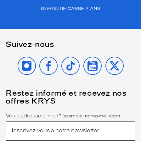
GARANTIE CASSE 2 ANS
Suivez-nous
INSTAGRAM
FACEBOOK
TIKTOK
YOUTUBE
X
Restez informé et recevez nos
(Ce
champ
offres KRYS
est
Name
obligatoire)
Votre adresse e-mail
*
(exemple : nom@mail.com)