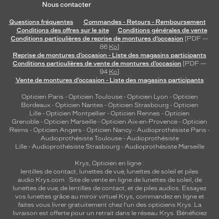
Nous contacter
Questions fréquentes
Commandes - Retours - Remboursement
Conditions des offres sur le site
Conditions générales de vente
Conditions particulières de reprise de montures d’occasion
[PDF —
86
Ko
]
Reprise de montures d’occasion - Liste des magasins participants
Conditions particulières de vente de montures d’occasion
[PDF —
94
Ko
]
Vente de montures d’occasion - Liste des magasins participants
Opticien Paris
-
Opticien Toulouse
-
Opticien Lyon
-
Opticien
Bordeaux
-
Opticien Nantes
-
Opticien Strasbourg
-
Opticien
Lille
-
Opticien Montpellier
-
Opticien Rennes
-
Opticien
Grenoble
-
Opticien Marseille
-
Opticien Aix-en-Provence
-
Opticien
Reims
-
Opticien Angers
-
Opticien Nancy
-
Audioprothésiste Paris
-
Audioprothésiste Toulouse
-
Audioprothésiste
Lille
-
Audioprothésiste Strasbourg
-
Audioprothésiste Marseille
Krys, Opticien en ligne :
lentilles de contact
,
lunettes de vue
,
lunettes de soleil
et
piles
audio
Krys.com : Site de vente en ligne de lunettes de soleil, de
lunettes de vue, de
lentilles de contact
, et de piles audios. Essayez
vos lunettes grâce au miroir virtuel Krys, commandez en ligne et
faites vous livrer gratuitement chez l'un des opticiens Krys. La
livraison est offerte pour un retrait dans le réseau Krys. Bénéficiez