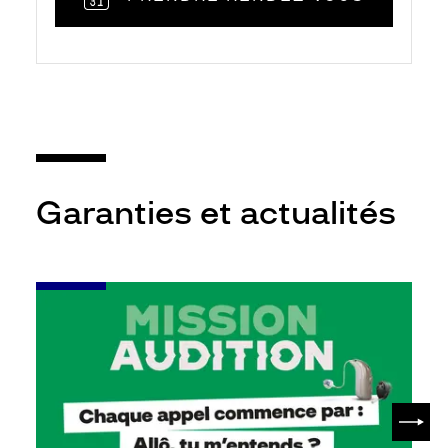
Garanties et actualités
-
Leur
audition
mérite
votre
attention
SUIV