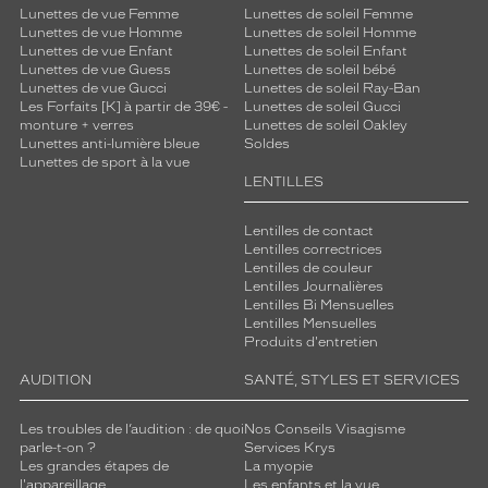
Lunettes de vue Femme
Lunettes de soleil Femme
Lunettes de vue Homme
Lunettes de soleil Homme
Lunettes de vue Enfant
Lunettes de soleil Enfant
Lunettes de vue Guess
Lunettes de soleil bébé
Lunettes de vue Gucci
Lunettes de soleil Ray-Ban
Les Forfaits [K] à partir de 39€ -
Lunettes de soleil Gucci
monture + verres
Lunettes de soleil Oakley
Lunettes anti-lumière bleue
Soldes
Lunettes de sport à la vue
LENTILLES
Lentilles de contact
Lentilles correctrices
Lentilles de couleur
Lentilles Journalières
Lentilles Bi Mensuelles
Lentilles Mensuelles
Produits d'entretien
AUDITION
SANTÉ, STYLES ET SERVICES
Les troubles de l’audition : de quoi
Nos Conseils Visagisme
parle-t-on ?
Services Krys
Les grandes étapes de
La myopie
l'appareillage
Les enfants et la vue