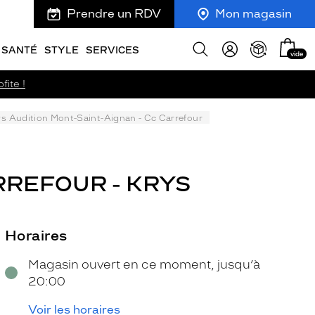
Prendre un RDV
Mon magasin
Mon
Afficher
SANTÉ
STYLE
SERVICES
vide
panie
la
recherche
fite !
s Audition Mont-Saint-Aignan - Cc Carrefour
RREFOUR - KRYS
Horaires
Magasin ouvert en ce moment, jusqu’à
20:00
Voir les horaires