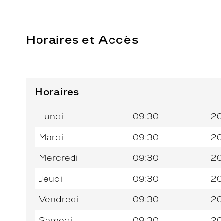
Horaires et Accès
Horaires
Horaires
Jour de
Horaires
de
la
du
l’après-
Lundi
09:30
2
semaine
matin
midi
Mardi
09:30
2
Mercredi
09:30
2
Jeudi
09:30
2
Vendredi
09:30
2
Samedi
09:30
2