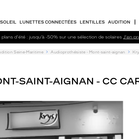
SOLEIL
LUNETTES CONNECTÉES
LENTILLES
AUDITION
plans d'été : jusqu’à -50% sur une sélection de solaires
J'en pro
dition Seine-Maritime
Audioprothésiste - Mont-saint-aignan
Kry
NT-SAINT-AIGNAN - CC CA