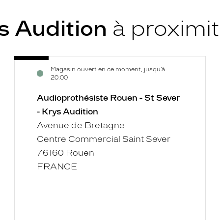
s Audition
à proximi
Audioprothésiste
Voir
Magasin ouvert en ce moment, jusqu’à
Rouen
la
20:00
-
fiche
St
Audioprothésiste Rouen - St Sever
Sever
- Krys Audition
-
Avenue de Bretagne
Krys
Centre Commercial Saint Sever
Audition
76160 Rouen
FRANCE