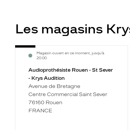
Les magasins Kry
Audioprothésiste
Voir
Magasin ouvert en ce moment, jusqu’à
Rouen
la
20:00
-
fiche
St
Audioprothésiste Rouen - St Sever
Sever
- Krys Audition
-
Avenue de Bretagne
Krys
Centre Commercial Saint Sever
Audition
76160 Rouen
FRANCE