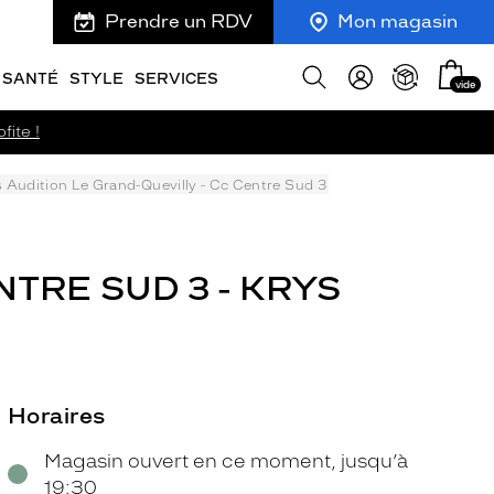
Prendre un RDV
Mon magasin
Mon
Afficher
SANTÉ
STYLE
SERVICES
vide
panie
la
recherche
fite !
 Audition Le Grand-Quevilly - Cc Centre Sud 3
TRE SUD 3 - KRYS
Horaires
Magasin ouvert en ce moment, jusqu’à
19:30