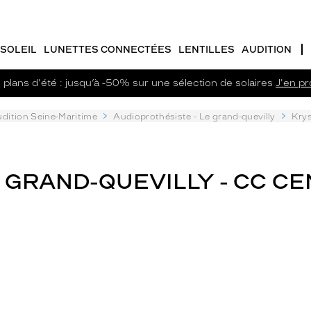
SOLEIL
LUNETTES CONNECTÉES
LENTILLES
AUDITION
plans d'été : jusqu’à -50% sur une sélection de solaires
J'en pro
dition Seine-Maritime
Audioprothésiste - Le grand-quevilly
Krys
GRAND-QUEVILLY - CC CEN