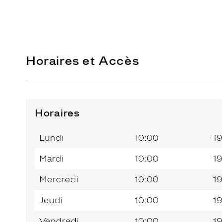
Horaires et Accès
Horaires
Horaires
Jour de
Horaires
de
la
du
l’après-
Lundi
10:00
1
semaine
matin
midi
Mardi
10:00
1
Mercredi
10:00
1
Jeudi
10:00
1
Vendredi
10:00
1